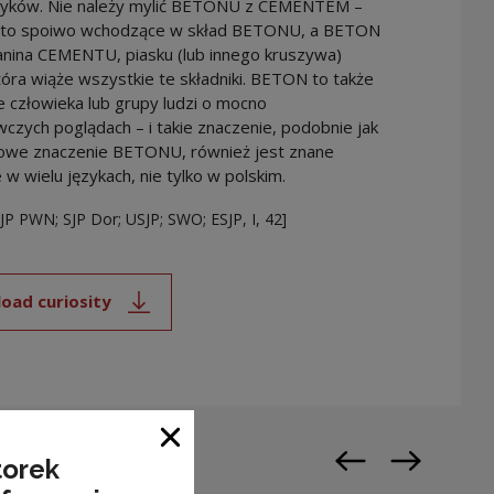
ęzyków. Nie należy mylić BETONU z CEMENTEM –
to spoiwo wchodzące w skład BETONU, a BETON
anina CEMENTU, piasku (lub innego kruszywa)
tóra wiąże wszystkie te składniki. BETON to także
e człowieka lub grupy ludzi o mocno
zych poglądach – i takie znaczenie, podobnie jak
we znaczenie BETONU, również jest znane
 w wielu językach, nie tylko w polskim.
SJP PWN; SJP Dor; USJP; SWO; ESJP, I, 42]
oad curiosity
Note, the link will open in a new window
Close window
torek
Previous slide
Next slide