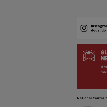
Instagra
Note, the link 
dodaj do
S
N
If 
mai
National Centre f