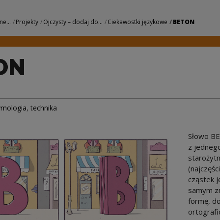
 Centrum Kultury
ne...
Projekty
Ojczysty – dodaj do...
Ciekawostki językowe
BETON
ON
ymologia
,
technika
Słowo BE
z jednego
starożytn
(najczęśc
cząstek j
samym zn
formę, d
ortograf