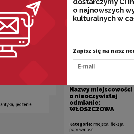
dostarczymy Ci i
o najnowszych w
kulturalnych w ca
Zapisz się na nasz ne
Podaj e-mail
Nazwy miejscowości
o nieoczywistej
odmianie:
antyka, jedzenie
WŁOSZCZOWA
Kategorie:
miejsca, fleksja,
poprawność