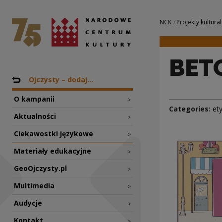
BETON | Narodowe
National Centre for Culture Poland
Navigation
NCK
Projekty kultural
BET
Nawigacja
Back to: Projekty
Ojczysty – dodaj...
O kampanii
>
Categories:
et
Aktualności
>
Ciekawostki językowe
>
Materiały edukacyjne
>
GeoOjczysty.pl
>
Multimedia
>
Audycje
>
Kontakt
>