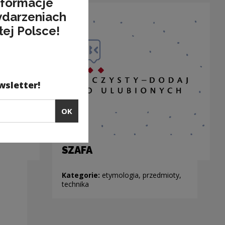
nformacje
ydarzeniach
łej Polsce!
wsletter!
OK
SZAFA
Kategorie:
etymologia, przedmioty,
technika