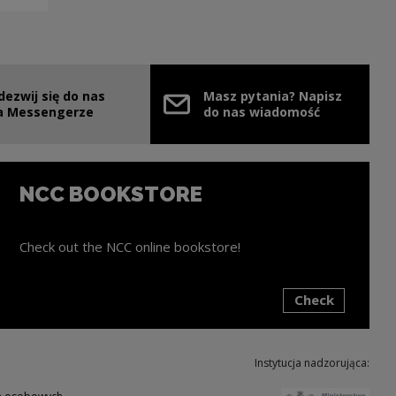
dezwij się do nas
Masz pytania? Napisz
e link will open in a new window
a Messengerze
do nas wiadomość
NCC BOOKSTORE
Check out the NCC online bookstore!
Check
ink will open in a new window
Instytucja nadzorująca:
Note,