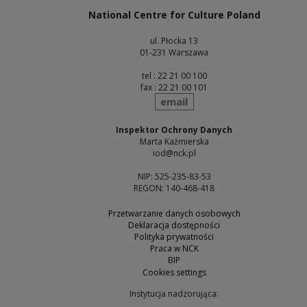
National Centre for Culture Poland
ul. Płocka 13
01-231 Warszawa
tel : 22 21 00 100
fax : 22 21 00 101
send
email
Inspektor Ochrony Danych
Marta Kaźmierska
iod@nck.pl
NIP: 525-235-83-53
REGON: 140-468-418
Przetwarzanie danych osobowych
Deklaracja dostępności
Polityka prywatności
Praca w NCK
BIP
Cookies settings
Instytucja nadzorująca: