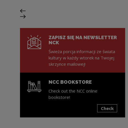
Previous slide
Next slide
ZAPISZ SIĘ NA NEWSLETTER
NCK
Świeża porcja informacji ze świata
kultury w każdy wtorek na Twojej
skrzynce mailowej!
NCC BOOKSTORE
Check out the NCC online
bookstore!
Check
Note, the link will open in a new window