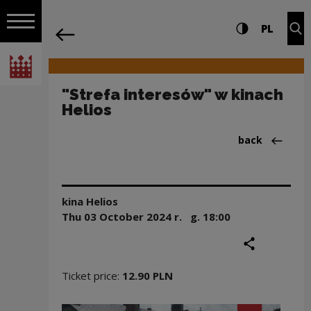
on the entire
"Strefa interesów" w kinach Helios | 
Settings and search
High contrast
CHANG
Exp
PL
Navigation
back
Open navigation
National Centre for Culture Poland
"Strefa interesów" w kinach
Helios
Back to:Aktua
back
kina Helios
Thu 03 October
2024
r. g.
18:00
share
print
Ticket price:
12.90 PLN