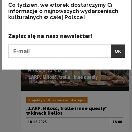
Clo
Co tydzień, we wtorek dostarczymy Ci
Recommended
informacje o najnowszych wydarzeniach
kulturalnych w całej Polsce!
Zapisz się na nasz newsletter!
Podaj e-mail
OK
Projekty kulturalne i edukacyjne
„LARP. Miłość, trolle i inne questy”
w kinach Helios
18.12.
2025
18:00