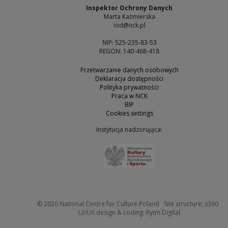
Inspektor Ochrony Danych
Marta Kaźmierska
iod@nck.pl
NIP: 525-235-83-53
REGON: 140-468-418
Przetwarzanie danych osobowych
Deklaracja dostępności
Polityka prywatności
Praca w NCK
BIP
Cookies settings
Instytucja nadzorująca:
Note, the link will open 
Not
© 2026
National Centre for Culture Poland
Site structure:
s360
Note, the link w
UI/UX design & coding:
Rytm.Digital