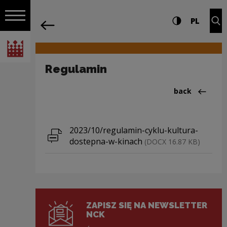
on the entire
Regulamin | Narodowe Centrum Kultur
Settings and search
High contrast
CHANG
Exp
PL
Navigation
back
Open navigation
National Centre for Culture Poland
Regulamin
Back to:Kultu
back
Download file
2023/10/regulamin-cyklu-kultura-
dostepna-w-kinach
(DOCX 16.87 KB)
ZAPISZ SIĘ NA NEWSLETTER
NCK