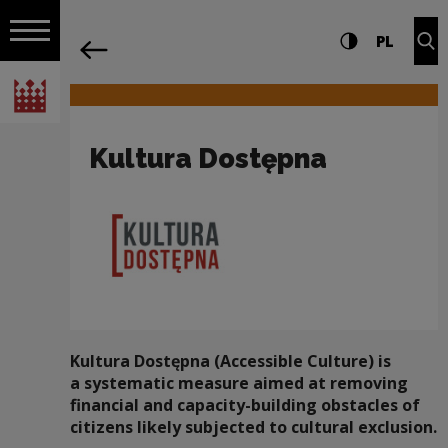
on the entire
Kultura Dostępna | Narodowe Centrum 
Settings and search
High contrast
CHANG
Exp
PL
Navigation
back
Open navigation
National Centre for Culture Poland
Kultura Dostępna
Kultura Dostępna (Accessible Culture) is
a systematic measure aimed at removing
financial and capacity-building obstacles of
citizens likely subjected to cultural exclusion.