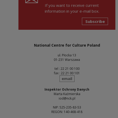
If you want to receive current
information in your e-mail box.
Subscribe
National Centre for Culture Poland
ul. Płocka 13
01-231 Warszawa
tel : 22 21 00 100
fax : 22 21 00 101
send
email
Inspektor Ochrony Danych
Marta Kaźmierska
iod@nck.pl
NIP: 525-235-83-53
REGON: 140-468-418