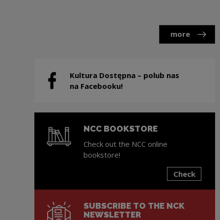
more
Kultura Dostępna – polub nas
Note, the link will open in a new window
na Facebooku!
NCC BOOKSTORE
Check out the NCC online
bookstore!
Check
Note, the link will open in a new window
SUBSCRIBE TO THE NCK
NEWSLETTER