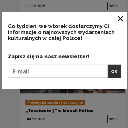
11.12.
2025
18:00
Clo
Co tydzień, we wtorek dostarczymy Ci
informacje o najnowszych wydarzeniach
kulturalnych w całej Polsce!
Zapisz się na nasz newsletter!
Podaj e-mail
OK
Projekty kulturalne i edukacyjne
„Teściowie 3” w kinach Helios
04.12.
2025
18:00