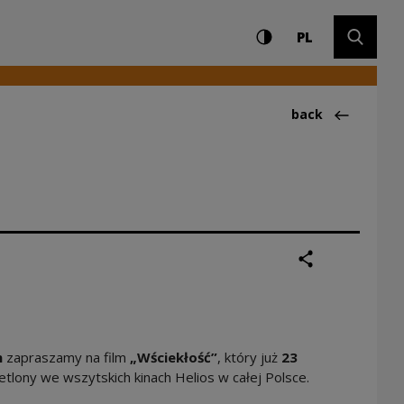
Settings and search
High contrast
CHANGE LAN
Expand 
owe Centrum Kultur
PL
Back to:Aktualno
back
share
print
h
zapraszamy na film
„Wściekłość”
, który już
23
tlony we wszytskich kinach Helios w całej Polsce.