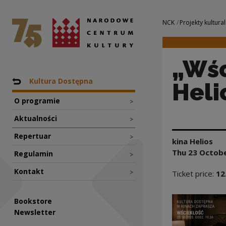
„Wściekłość” w ki
National Centre for Culture Poland
Navigation
NCK
Projekty kultural
„Wśc
Nawigacja
Back to: Projekty
Kultura Dostępna
Heli
O programie
>
Aktualności
>
Repertuar
>
kina Helios
Thu 23 Octob
Regulamin
>
Kontakt
>
Ticket price:
12
Bookstore
Newsletter