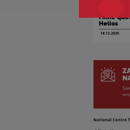
Projekty kultura
„LARP. Mił
i inne que
Helios
18.12.
2025
ZA
N
Świ
wto
National Centre f