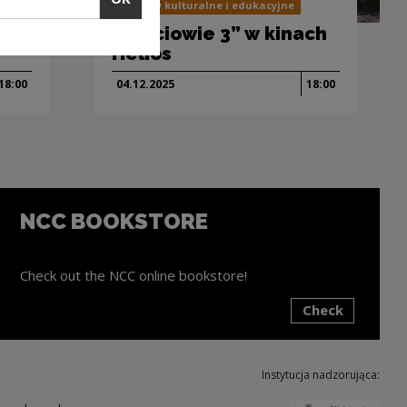
Projekty kulturalne i edukacyjne
ach
„Teściowie 3” w kinach
Helios
18:00
04.12.
2025
18:00
NCC BOOKSTORE
Check out the NCC online bookstore!
Check
ink will open in a new window
Instytucja nadzorująca: