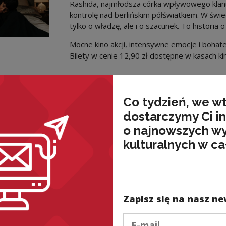
Rashida, najmłodsza córka wpływowego klan
kontrolę nad berlińskim półświatkiem. W świe
tylko o władzę, ale i o szacunek. To historia o 
Mocne kino akcji, intensywne emocje i bohater
Bilety w cenie 12,90 zł dostępne w kasach kin
Co tydzień, we w
nded
dostarczymy Ci i
o najnowszych w
kulturalnych w ca
Zapisz się na nasz ne
Podaj e-mail