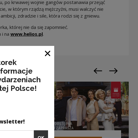
u, po krwawej wojnie gangów postanawia przejąć
cie, w którym rządzą mężczyźni, musi walczyć nie
ambicji, zdradzie i sile, która rodzi się z gniewu.
ka, której nie da się zapomnieć.
 i na
www.helios.pl
.
Close window
torek
nformacje
Previous slide
Next slide
ydarzeniach
łej Polsce!
wsletter!
OK