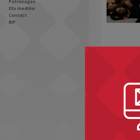
Patronages
Dla mediów
Contact
BIP
Social Media
Recomme