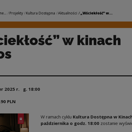
nach Helios | Narod
ne...
Projekty
Kultura Dostępna
Aktualności
„Wściekłość” w...
iekłość” w kinach
os
er
2025
r. g.
18:00
.90 PLN
W ramach cyklu
Kultura Dostępna w Kinac
października o godz. 18:00
zostanie wyświe