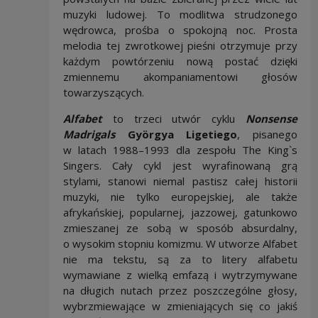
muzyki ludowej. To modlitwa strudzonego
wędrowca, prośba o spokojną noc. Prosta
melodia tej zwrotkowej pieśni otrzymuje przy
każdym powtórzeniu nową postać dzięki
zmiennemu akompaniamentowi głosów
towarzyszących.
Alfabet
to trzeci utwór cyklu
Nonsense
Madrigals
Györgya Ligetiego
, pisanego
w latach 1988–1993 dla zespołu The King`s
Singers. Cały cykl jest wyrafinowaną grą
stylami, stanowi niemal pastisz całej historii
muzyki, nie tylko europejskiej, ale także
afrykańskiej, popularnej, jazzowej, gatunkowo
zmieszanej ze sobą w sposób absurdalny,
o wysokim stopniu komizmu. W utworze Alfabet
nie ma tekstu, są za to litery alfabetu
wymawiane z wielką emfazą i wytrzymywane
na długich nutach przez poszczególne głosy,
wybrzmiewające w zmieniających się co jakiś