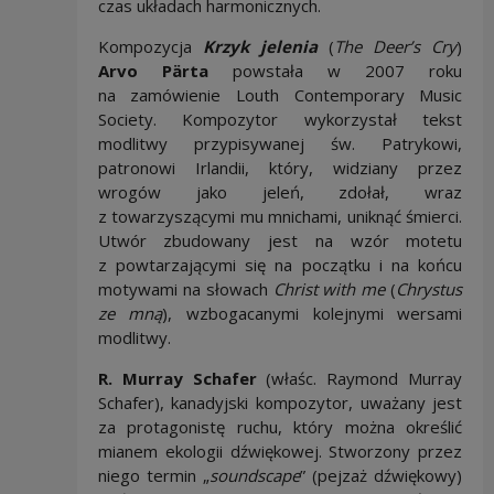
czas układach harmonicznych.
Kompozycja
Krzyk jelenia
(
The Deer’s Cry
)
Arvo Pärta
powstała w 2007 roku
na zamówienie Louth Contemporary Music
Society. Kompozytor wykorzystał tekst
modlitwy przypisywanej św. Patrykowi,
patronowi Irlandii, który, widziany przez
wrogów jako jeleń, zdołał, wraz
z towarzyszącymi mu mnichami, uniknąć śmierci.
Utwór zbudowany jest na wzór motetu
z powtarzającymi się na początku i na końcu
motywami na słowach
Christ with me
(
Chrystus
ze mną
), wzbogacanymi kolejnymi wersami
modlitwy.
R. Murray Schafer
(właśc. Raymond Murray
Schafer), kanadyjski kompozytor, uważany jest
za protagonistę ruchu, który można określić
mianem ekologii dźwiękowej. Stworzony przez
niego termin „
soundscape
” (pejzaż dźwiękowy)