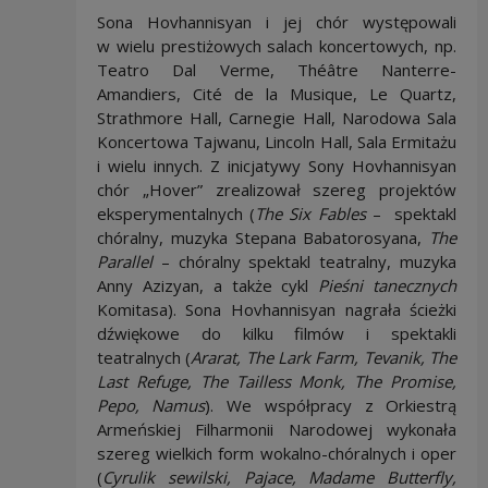
Sona Hovhannisyan i jej chór występowali
w wielu prestiżowych salach koncertowych, np.
Teatro Dal Verme, Théâtre Nanterre-
Amandiers, Cité de la Musique, Le Quartz,
Strathmore Hall, Carnegie Hall, Narodowa Sala
Koncertowa Tajwanu, Lincoln Hall, Sala Ermitażu
i wielu innych. Z inicjatywy Sony Hovhannisyan
chór „Hover” zrealizował szereg projektów
eksperymentalnych (
The Six Fables
– spektakl
chóralny, muzyka Stepana Babatorosyana,
The
Parallel
– chóralny spektakl teatralny, muzyka
Anny Azizyan, a także cykl
Pieśni tanecznych
Komitasa). Sona Hovhannisyan nagrała ścieżki
dźwiękowe do kilku filmów i spektakli
teatralnych (
Ararat, The Lark Farm, Tevanik, The
Last Refuge, The Tailless Monk, The Promise,
Pepo, Namus
). We współpracy z Orkiestrą
Armeńskiej Filharmonii Narodowej wykonała
szereg wielkich form wokalno-chóralnych i oper
(
Cyrulik sewilski, Pajace, Madame Butterfly,