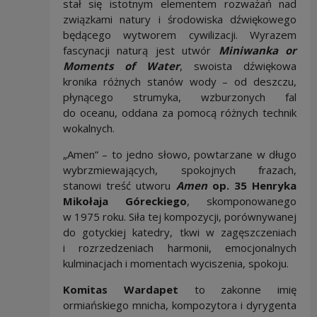
stał się istotnym elementem rozważań nad
związkami natury i środowiska dźwiękowego
będącego wytworem cywilizacji. Wyrazem
fascynacji naturą jest utwór
Miniwanka or
Moments of Water
, swoista dźwiękowa
kronika różnych stanów wody – od deszczu,
płynącego strumyka, wzburzonych fal
do oceanu, oddana za pomocą różnych technik
wokalnych.
„Amen” – to jedno słowo, powtarzane w długo
wybrzmiewających, spokojnych frazach,
stanowi treść utworu
Amen
op. 35 Henryka
Mikołaja Góreckiego
, skomponowanego
w 1975 roku. Siła tej kompozycji, porównywanej
do gotyckiej katedry, tkwi w zagęszczeniach
i rozrzedzeniach harmonii, emocjonalnych
kulminacjach i momentach wyciszenia, spokoju.
Komitas Wardapet
to zakonne imię
ormiańskiego mnicha, kompozytora i dyrygenta