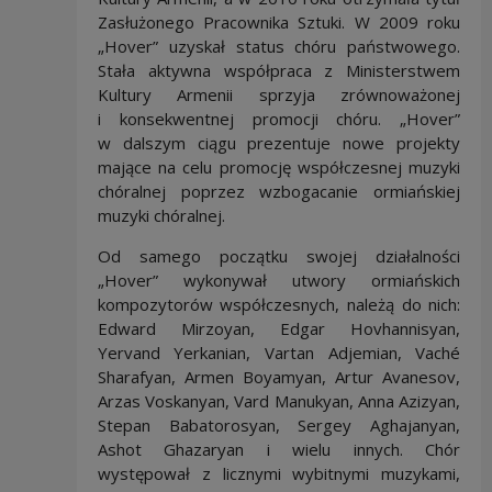
Zasłużonego Pracownika Sztuki. W 2009 roku
„Hover” uzyskał status chóru państwowego.
Stała aktywna współpraca z Ministerstwem
Kultury Armenii sprzyja zrównoważonej
i konsekwentnej promocji chóru. „Hover”
w dalszym ciągu prezentuje nowe projekty
mające na celu promocję współczesnej muzyki
chóralnej poprzez wzbogacanie ormiańskiej
muzyki chóralnej.
Od samego początku swojej działalności
„Hover” wykonywał utwory ormiańskich
kompozytorów współczesnych, należą do nich:
Edward Mirzoyan, Edgar Hovhannisyan,
Yervand Yerkanian, Vartan Adjemian, Vaché
Sharafyan, Armen Boyamyan, Artur Avanesov,
Arzas Voskanyan, Vard Manukyan, Anna Azizyan,
Stepan Babatorosyan, Sergey Aghajanyan,
Ashot Ghazaryan i wielu innych. Chór
występował z licznymi wybitnymi muzykami,