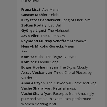
PROGRAM
Franz Liszt
: Ave Maria
Gustav Mahler
: Urlicht
Krzysztof Penderecki
: Song of Cherubim
Zoltán Kodály
: Esti Dal
György Ligeti
: The Alphabet
Arvo Pärt
: The Deer’s Cry
Raymond Murray Schaffer
: Miniwanka
Henryk Mikołaj Górecki
: Amen
***
Komitas
: The Thanksgiving Hymn
Komitas
: Labour Song
Edgar Hovhannisyan
: The Sky is Cloudy
Arzas Voskanyan
: Three Choral Pieces by
Varderes
Anna Azizyan
: The Cuckoo will Come and Sing
Vaché Sharafyan
: Petalfall music
Vaché Sharafyan
: Excerpts from Amazingly
pure and simple things musical performance:
Women cleaning lentil