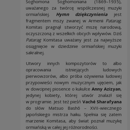
Soghomona Soghomoniana (1869–1935),
uważanego za twórcę współczesnej muzyki
ormiańskiej.
Hymn dziękczynienia
jest
fragmentem mszy zwanej w Armenii
Patarag
.
Komitas pragnął stworzyć mszę narodową,
oczyszczoną z wszelkich obcych wpływów. Dziś
Patarag
Komitasa uważany jest za najwyższe
osiągnięcie w dziedzinie ormiańskiej muzyki
sakralnej.
Utwory innych kompozytorów to albo
opracowania istniejących ludowych
pierwowzorów, albo próba ożywienia ludowej
przypowieści nowym muzycznym ujęciem, jak
w dowcipnej piosence o kukułce
Anny Azizyan
,
jedynej kobiety, której utwór znalazł się
w programie. Jest też pieśń
Vaché Sharafyana
do słów Matsuo Bashõ – XVII-wiecznego
japońskiego mistrza haiku. Spełnia się zatem
marzenie Komitasa, aby świat poznał muzykę
ormiańską w całej jej różnorodności.