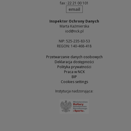
fax : 22 21 00 101
send
email
Inspektor Ochrony Danych
Marta Kaźmierska
iod@nck.pl
NIP: 525-235-83-53
REGON: 140-468-418
Przetwarzanie danych osobowych
Deklaracja dostępności
Polityka prywatności
Praca w NCK
BIP
Cookies settings
Instytucja nadzorująca:
Note, the link will open 