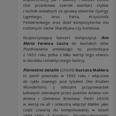
chór przedstawi szeroki wachlarz stylów
i technik wokalnych za sprawą utworów György
Ligettiego, Arvo Pärta, Krzysztofa
Pendereckiego oraz dzieł kompozytorów mu
rodzimych: Vache Sharafyana czy Komitasa.
Rozpoczynająca koncert kompozycja
Ave
Maria
Ferenca Liszta
do łacińskich słów
Pozdrowienia anielskiego
to, pochodząca
z 1852 roku jedna z kilku wersji tego utworu
w dorobku romantycznego twórcy.
Pierwotne światło
(
Urlicht
)
Gustava Mahlera
to pieśń powstała w 1892 roku i włączona
do cyklu znanego pod tytułem
Des Knaben
Wunderhorn
, z tekstami przypowiastek
ludowych zebranymi przez poetów Achima von
Arnima i Clemensa Brentana. Pieśń
Ulricht
w wersji na alt i orkiestrę włączył Mahler jako
część czwartą do komponowanej w latach
1888–1894
II Symfonii „Zmartwychwstanie”
.