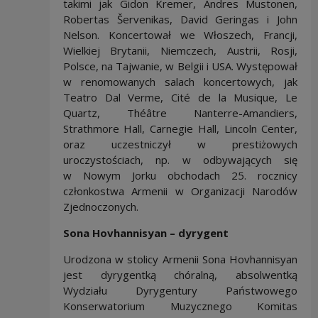
takimi jak Gidon Kremer, Andres Mustonen,
Robertas Šervenikas, David Geringas i John
Nelson. Koncertował we Włoszech, Francji,
Wielkiej Brytanii, Niemczech, Austrii, Rosji,
Polsce, na Tajwanie, w Belgii i USA. Występował
w renomowanych salach koncertowych, jak
Teatro Dal Verme, Cité de la Musique, Le
Quartz, Théâtre Nanterre-Amandiers,
Strathmore Hall, Carnegie Hall, Lincoln Center,
oraz uczestniczył w prestiżowych
uroczystościach, np. w odbywających się
w Nowym Jorku obchodach 25. rocznicy
członkostwa Armenii w Organizacji Narodów
Zjednoczonych.
Sona Hovhannisyan – dyrygent
Urodzona w stolicy Armenii Sona Hovhannisyan
jest dyrygentką chóralną, absolwentką
Wydziału Dyrygentury Państwowego
Konserwatorium Muzycznego Komitas