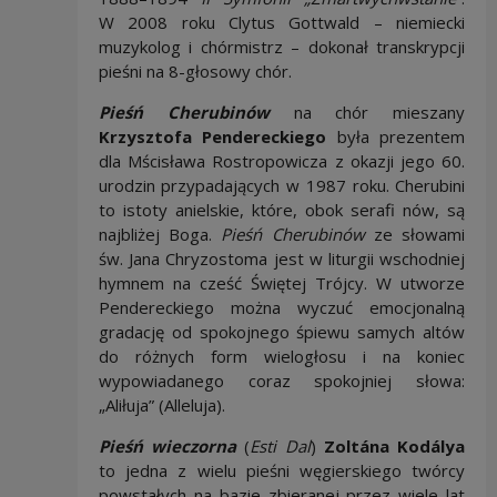
W 2008 roku Clytus Gottwald – niemiecki
muzykolog i chórmistrz – dokonał transkrypcji
pieśni na 8-głosowy chór.
Pieśń Cherubinów
na chór mieszany
Krzysztofa Pendereckiego
była prezentem
dla Mścisława Rostropowicza z okazji jego 60.
urodzin przypadających w 1987 roku. Cherubini
to istoty anielskie, które, obok serafi nów, są
najbliżej Boga.
Pieśń Cherubinów
ze słowami
św. Jana Chryzostoma jest w liturgii wschodniej
hymnem na cześć Świętej Trójcy. W utworze
Pendereckiego można wyczuć emocjonalną
gradację od spokojnego śpiewu samych altów
do różnych form wielogłosu i na koniec
wypowiadanego coraz spokojniej słowa:
„Aliłuja” (Alleluja).
Pieśń wieczorna
(
Esti Dal
)
Zoltána Kodálya
to jedna z wielu pieśni węgierskiego twórcy
powstałych na bazie zbieranej przez wiele lat