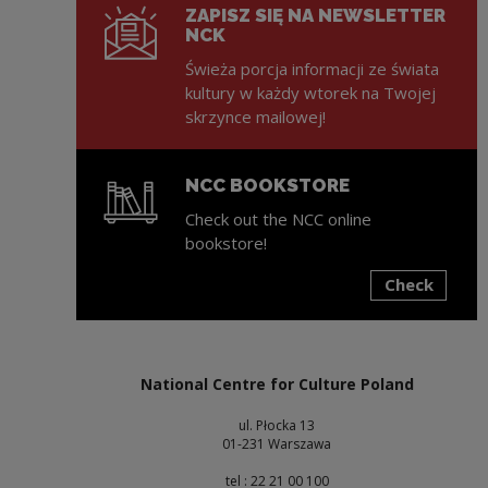
ZAPISZ SIĘ NA NEWSLETTER
NCK
Świeża porcja informacji ze świata
kultury w każdy wtorek na Twojej
skrzynce mailowej!
NCC BOOKSTORE
Check out the NCC online
bookstore!
Check
Note, the link will open in a new window
National Centre for Culture Poland
ul. Płocka 13
01-231 Warszawa
tel : 22 21 00 100