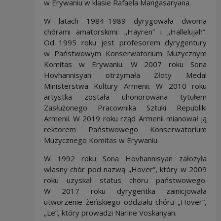
w Erywaniu w klasie Rafaela Mangasaryana.
W latach 1984–1989 dyrygowała dwoma
chórami amatorskimi: „Hayren” i „Hallelujah”.
Od 1995 roku jest profesorem dyrygentury
w Państwowym Konserwatorium Muzycznym
Komitas w Erywaniu. W 2007 roku Sona
Hovhannisyan otrzymała Złoty Medal
Ministerstwa Kultury Armenii. W 2010 roku
artystka została uhonorowana tytułem
Zasłużonego Pracownika Sztuki Republiki
Armenii. W 2019 roku rząd Armenii mianował ją
rektorem Państwowego Konserwatorium
Muzycznego Komitas w Erywaniu.
W 1992 roku Sona Hovhannisyan założyła
własny chór pod nazwą „Hover”, który w 2009
roku uzyskał status chóru państwowego.
W 2017 roku dyrygentka zainicjowała
utworzenie żeńskiego oddziału chóru „Hover”,
„Le”, który prowadzi Narine Voskanyan.