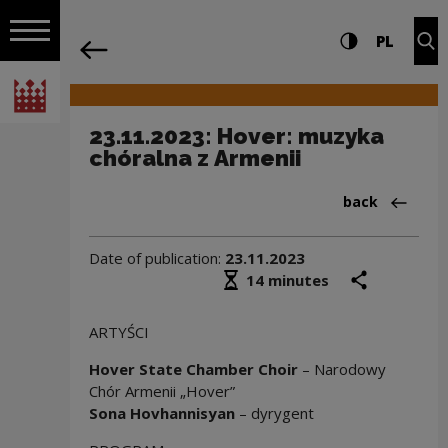
on the entire
23.11.2023: Hover: muzyka chóralna z 
Settings and search
High contrast
CHANG
Exp
PL
Navigation
back
Open navigation
National Centre for Culture Poland
23.11.2023: Hover: muzyka
chóralna z Armenii
Back to:News
back
Date of publication:
23.11.2023
Średni czas czytania
share
prin
14 minutes
ARTYŚCI
Hover State Chamber Choir
– Narodowy
Chór Armenii „Hover”
Sona Hovhannisyan
– dyrygent