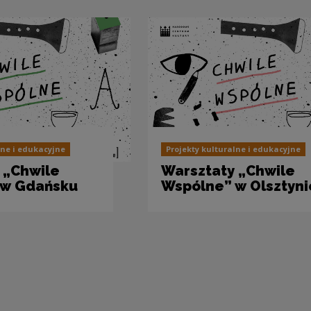
lne i edukacyjne
Projekty kulturalne i edukacyjne
 „Chwile
Warsztaty „Chwile
 w Gdańsku
Wspólne” w Olsztyni