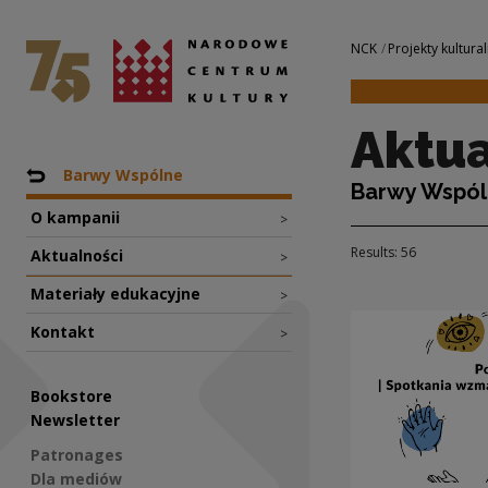
Aktualności | Nar
National Centre for Culture Poland
Navigation
NCK
Projekty kultural
Aktua
Nawigacja
Back to: Projekty
Barwy Wspólne
Barwy Wspó
O kampanii
>
Results: 56
Aktualności
>
Materiały edukacyjne
>
Kontakt
>
Bookstore
Newsletter
Patronages
Dla mediów