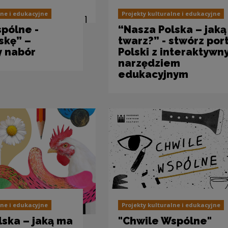
lne i edukacyjne
Projekty kulturalne i edukacyjne
pólne -
“Nasza Polska – jak
skę” –
twarz?” - stwórz por
 nabór
Polski z interaktyw
narzędziem
edukacyjnym
lne i edukacyjne
Projekty kulturalne i edukacyjne
lska – jaką ma
"Chwile Wspólne"