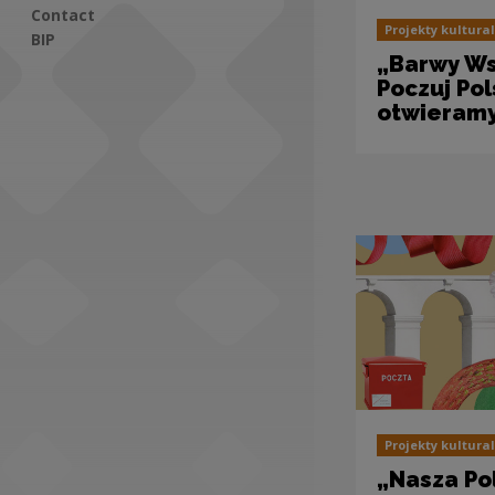
Contact
Projekty kultura
BIP
„Barwy Ws
Poczuj Pol
Social Media
otwieramy
Projekty kultura
„Nasza Po