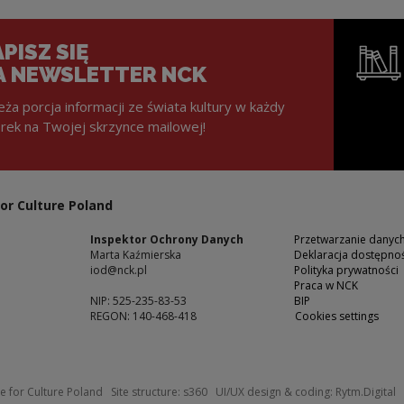
PISZ SIĘ
A NEWSLETTER NCK
eża porcja informacji ze świata kultury w każdy
rek na Twojej skrzynce mailowej!
Note, the l
or Culture Poland
Inspektor Ochrony Danych
Przetwarzanie dany
Marta Kaźmierska
Deklaracja dostępnoś
iod@nck.pl
Polityka prywatności
Praca w NCK
NIP: 525-235-83-53
BIP
REGON: 140-468-418
Cookies settings
ow
Note, the link will open in a new windo
N
e for Culture Poland
Site structure:
s360
UI/UX design & coding:
Rytm.Digital