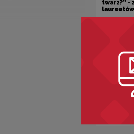
twarz?” -
laureatów
Projekty kultura
Warsztaty
Wspólne" 