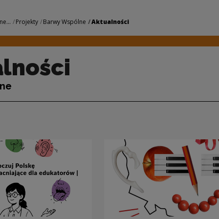
odowe Centrum Kult
ne...
Projekty
Barwy Wspólne
Aktualności
lności
lne