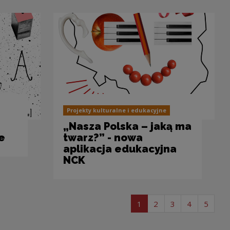
Projekty kulturalne i edukacyjne
„Nasza Polska – jaką ma
e
twarz?” - nowa
aplikacja edukacyjna
NCK
page list of articles
page list of articles
page list of arti
page list of
page l
1
2
3
4
5