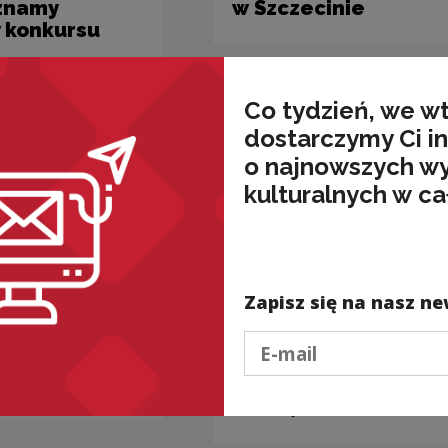
 znamy
w Szczecinie
 konkursu
Co tydzień, we w
dostarczymy Ci i
o najnowszych w
kulturalnych w ca
Zapisz się na nasz ne
lne i edukacyjne
Projekty kulturalne i edukacyjne
Podaj e-mail
 "Chwile
Początki Wspólne - 6
w Lublinie
część pakietu „Poczu
Polskę”