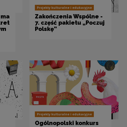
Projekty kulturalne i edukacyjne
ą ma
Zakończenia Wspólne -
tret
7. część pakietu „Poczuj
nym
Polskę”
Projekty kulturalne i edukacyjne
Ogólnopolski konkurs