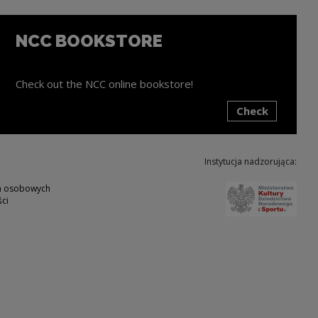
NCC BOOKSTORE
Check out the NCC online bookstore!
Check
ink will open in a new window
Instytucja nadzorująca:
Note,
ch osobowych
ci
w
ote, the link will open in a new window