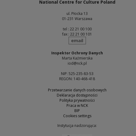
National Centre for Culture Poland
ul. Płocka 13
01-231 Warszawa
tel : 22 21 00 100
fax : 22 21 00 101
send
email
Inspektor Ochrony Danych
Marta Kaźmierska
iod@nck.pl
NIP: 525-235-83-53
REGON: 140-468-418
Przetwarzanie danych osobowych
Deklaracja dostępności
Polityka prywatności
Praca w NCK
BIP
Cookies settings
Instytucja nadzorująca: