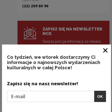
(22) 209 80 96
ZAPISZ SIĘ NA NEWSLETTER
NCK
Świeża porcja informacji ze świata
kultury w każdy wtorek na Twojej
skrzynce mailowej!
Clo
Co tydzień, we wtorek dostarczymy Ci
informacje o najnowszych wydarzeniach
kulturalnych w całej Polsce!
NCC BOOKSTORE
Check out the NCC online
bookstore!
Zapisz się na nasz newsletter!
Check
Podaj e-mail
OK
Note, the link will open in a new window