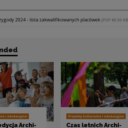
d file
zygody 2024 - lista zakwalifikowanych placówek
(PDF 80.50 KB
nded
lne i edukacyjne
Projekty kulturalne i edukacyjne
dycja Archi-
Czas letnich Archi-