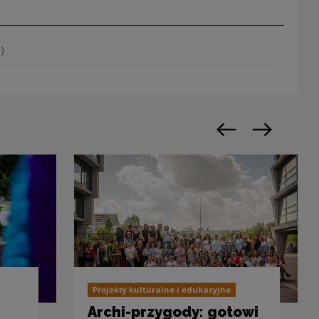
)
Previous slide
Next slide
Projekty kulturalne i edukacyjne
Archi-przygody: gotowi