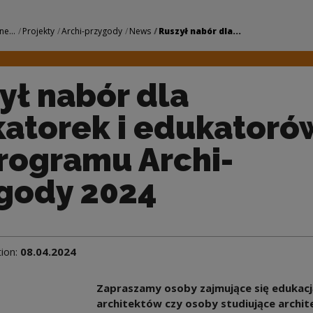
edukatorek i eduka
ne...
Projekty
Archi-przygody
News
Ruszył nabór dla...
ył nabór dla
atorek i edukatoró
rogramu Archi-
gody 2024
tion:
08.04.2024
Zapraszamy osoby zajmujące się edukacją
architektów czy osoby studiujące archit