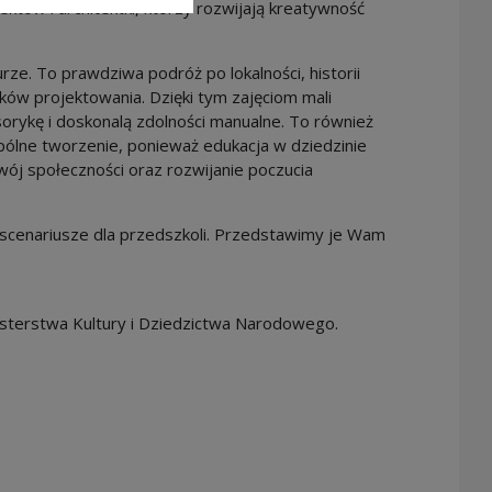
tów i architektki, którzy rozwijają kreatywność
urze. To prawdziwa podróż po lokalności, historii
ników projektowania. Dzięki tym zajęciom mali
sorykę i doskonalą zdolności manualne. To również
ólne tworzenie, ponieważ edukacja w dziedzinie
zwój społeczności oraz rozwijanie poczucia
cenariusze dla przedszkoli. Przedstawimy je Wam
sterstwa Kultury i Dziedzictwa Narodowego.