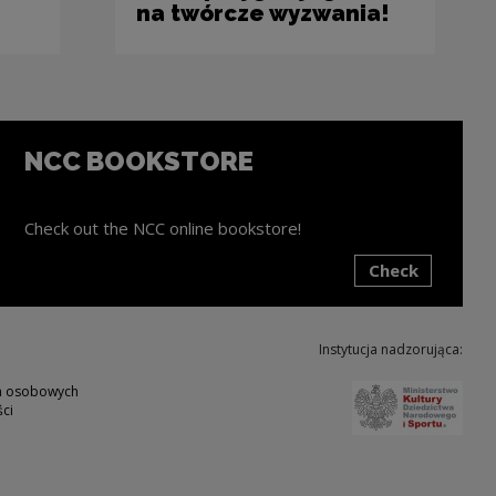
na twórcze wyzwania!
NCC BOOKSTORE
Check out the NCC online bookstore!
Check
ink will open in a new window
Instytucja nadzorująca:
Note,
ch osobowych
ci