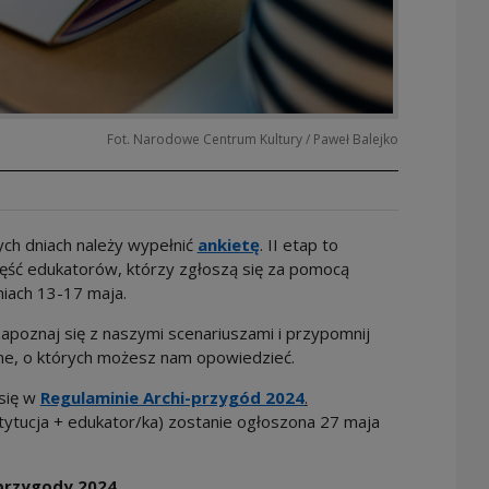
Fot. Narodowe Centrum Kultury / Paweł Balejko
ych dniach należy wypełnić
ankietę
. II etap to
zęść edukatorów, którzy zgłoszą się za pomocą
niach 13-17 maja.
poznaj się z naszymi scenariuszami i przypomnij
ne, o których możesz nam opowiedzieć.
się w
Regulaminie Archi-przygód 2024
.
stytucja + edukator/ka) zostanie ogłoszona 27 maja
przygody 2024