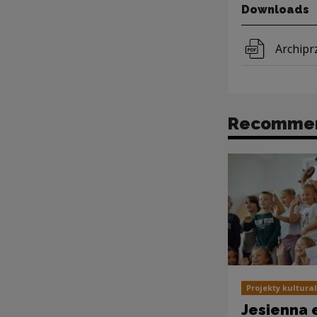
Downloads
Downloa
Archipr
Recomme
Projekty kultura
Jesienna e