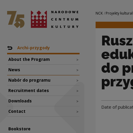
Ruszył nabór dla 
National Centre for Culture Poland
Navigation
NCK
Projekty kultural
Rusz
Nawigacja
Back to: Projekty
Archi-przygody
eduk
About the Program
>
do p
News
>
przy
Nabór do programu
>
Recruitment dates
>
Downloads
>
Date of publica
Contact
>
Bookstore