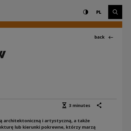
Settings and search
High contrast
CHANGE LAN
Expand 
torów do programu A
PL
Back to:News
back
w
Średni czas czytania
share
print
3 minutes
 architektoniczną i artystyczną, a także
ekturę lub kierunki pokrewne, którzy marzą