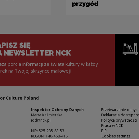
przygód
PISZ SIĘ
A NEWSLETTER NCK
eża porcja informacji ze świata kultury w każdy
rek na Twojej skrzynce mailowej!
Note, the l
or Culture Poland
Inspektor Ochrony Danych
Przetwarzanie dany
Marta Kaźmierska
Deklaracja dostępnoś
iod@nck.pl
Polityka prywatności
Praca w NCK
NIP: 525-235-83-53
BIP
REGON: 140-468-418
Cookies settings