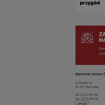
przygód
ZA
N
Świ
wto
National Centre f
ul. Płocka 13
01-231 Warszawa
tel : 22 21 00 100
fax : 22 21 00 101
send
email