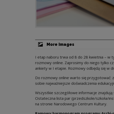
More images
I etap naboru trwa od 8 do 28 kwietnia – w t
rozmowy online. Zaprosimy do niego tylko c
ankiety w I etapie. Rozmowy odbędą się w d
Do rozmowy online warto się przygotować: za
sobie najważniejsze doświadczenia edukacyj
Wszystkie szczegółowe informacje znajdują 
Ostateczna lista par (przedszkole/szkoła/in
na stronie Narodowego Centrum Kultury.
Ramowy harmonogram programu Archi-