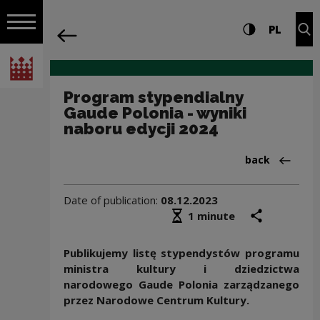
on the entire
Program stypendialny Gaude Polonia - 
Settings and search
High contrast
CHANG
Exp
PL
Navigation
back
Open navigation
National Centre for Culture Poland
Program stypendialny
Gaude Polonia - wyniki
naboru edycji 2024
Back to:Aktua
back
Date of publication:
08.12.2023
Średni czas czytania
share
prin
1 minute
Publikujemy listę stypendystów programu
ministra kultury i dziedzictwa
narodowego Gaude Polonia zarządzanego
przez Narodowe Centrum Kultury.