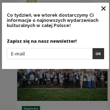
Clo
Co tydzień, we wtorek dostarczymy Ci
informacje o najnowszych wydarzeniach
kulturalnych w całej Polsce!
Recommended
Zapisz się na nasz newsletter!
Podaj e-mail
OK
Stypendia