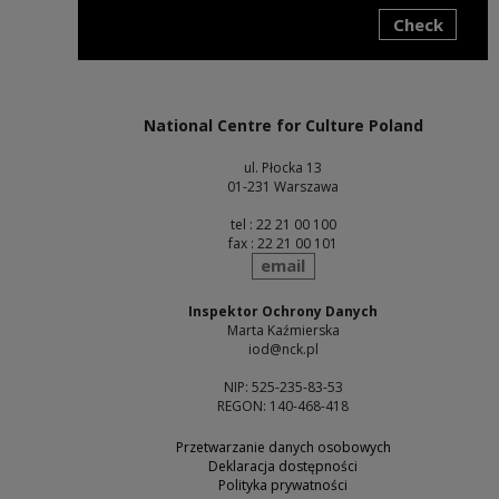
Check
Note, the link will open in a new window
National Centre for Culture Poland
ul. Płocka 13
01-231 Warszawa
tel : 22 21 00 100
fax : 22 21 00 101
send
email
Inspektor Ochrony Danych
Marta Kaźmierska
iod@nck.pl
NIP: 525-235-83-53
REGON: 140-468-418
Przetwarzanie danych osobowych
Deklaracja dostępności
Polityka prywatności