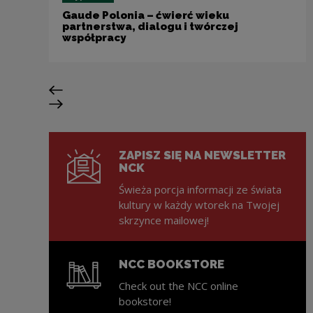
Gaude Polonia – ćwierć wieku
partnerstwa, dialogu i twórczej
współpracy
Previous slide
Next slide
ZAPISZ SIĘ NA NEWSLETTER
NCK
Świeża porcja informacji ze świata
kultury w każdy wtorek na Twojej
skrzynce mailowej!
NCC BOOKSTORE
Check out the NCC online
bookstore!