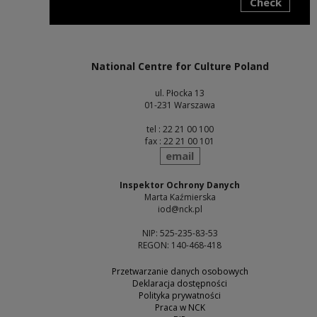
Check
Note, the link will open in a new window
National Centre for Culture Poland
ul. Płocka 13
01-231 Warszawa
tel : 22 21 00 100
fax : 22 21 00 101
send
email
Inspektor Ochrony Danych
Marta Kaźmierska
iod@nck.pl
NIP: 525-235-83-53
REGON: 140-468-418
Przetwarzanie danych osobowych
Deklaracja dostępności
Polityka prywatności
Praca w NCK