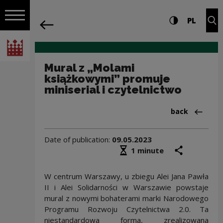
on the entire
Mural z „Molami książkowymi” promuje 
Settings and search
High contrast
CHANG
Exp
PL
Navigation
back
Open navigation
National Centre for Culture Poland
Mural z „Molami
książkowymi” promuje
miniserial i czytelnictwo
Back to:Aktua
back
Date of publication:
09.05.2023
Średni czas czytania
share
prin
1 minute
W centrum Warszawy, u zbiegu Alei Jana Pawła
II i Alei Solidarności w Warszawie powstaje
mural z nowymi bohaterami marki Narodowego
Programu Rozwoju Czytelnictwa 2.0. Ta
niestandardowa forma, zrealizowana