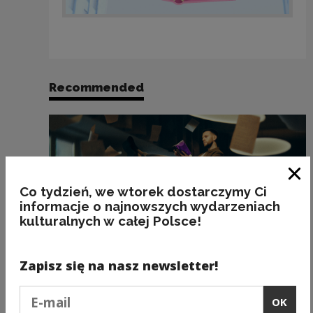
Recommended
Clo
Co tydzień, we wtorek dostarczymy Ci
informacje o najnowszych wydarzeniach
kulturalnych w całej Polsce!
Zapisz się na nasz newsletter!
Podaj e-mail
OK
Dotacje