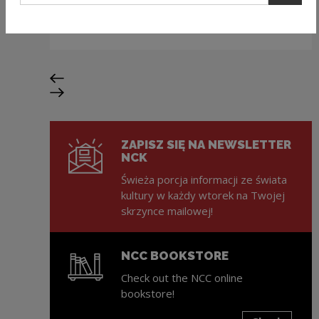
„Złap książkę. Złap reset” – nowa
kampania NPRCz 2.0
Previous slide
Next slide
ZAPISZ SIĘ NA NEWSLETTER
NCK
Świeża porcja informacji ze świata
kultury w każdy wtorek na Twojej
skrzynce mailowej!
NCC BOOKSTORE
Check out the NCC online
bookstore!