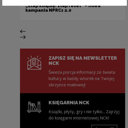
„Złap książkę. Złap reset” – nowa
kampania NPRCz 2.0
Poprzedni slajd
Następny slajd
ZAPISZ SIĘ NA NEWSLETTER
NCK
Świeża porcja informacji ze świata
kultury w każdy wtorek na Twojej
skrzynce mailowej!
KSIĘGARNIA NCK
Książki, płyty, gry i nie tylko... Zajrzyj
do księgarni internetowej NCK!