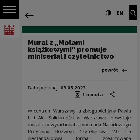
na całej stro
Mural z „Molami książkowymi” promuje 
Ustawienia i wyszukiw
Wysoki kontra
CHANG
Roz
EN
Nawigacja
powrót
Włącz nawigację
Narodowe Centrum Kultury
Mural z „Molami
książkowymi” promuje
miniserial i czytelnictwo
Powrót do:Aktua
powrót
Data publikacji:
09.05.2023
Średni czas czytania
podziel się
druk
1 minuta
W centrum Warszawy, u zbiegu Alei Jana Pawła
II i Alei Solidarności w Warszawie powstaje
mural z nowymi bohaterami marki Narodowego
Programu Rozwoju Czytelnictwa 2.0. Ta
niestandardowa forma, zrealizowana