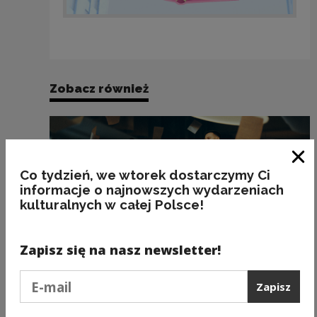
Zobacz również
Zam
Co tydzień, we wtorek dostarczymy Ci
informacje o najnowszych wydarzeniach
kulturalnych w całej Polsce!
Zapisz się na nasz newsletter!
Podaj e-mail
Zapisz
Dotacje