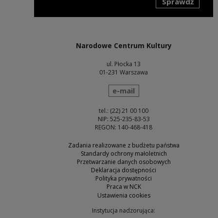
Sprawdź
Uwaga, link zostanie otwarty w nowym oknie
Narodowe Centrum Kultury
ul. Płocka 13
01-231 Warszawa
wyślij wiadomość
e-mail
tel.: (22) 21 00 100
NIP: 525-235-83-53
REGON: 140-468-418
Zadania realizowane z budżetu państwa
Standardy ochrony małoletnich
Przetwarzanie danych osobowych
Deklaracja dostępności
Polityka prywatności
Praca w NCK
Ustawienia cookies
Instytucja nadzorująca: