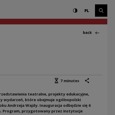
Settings and search
High contrast
CHANGE LAN
Expand 
bchody Roku Andrze
PL
Back to:News
back
Średni czas czytania
share
print
7 minutes
rzedstawienia teatralne, projekty edukacyjne,
dy wydarzeń, które obejmuje ogólnopolski
u Andrzeja Wajdy. Inauguracja odbędzie się 6
a. Program, przygotowany przez instytucje