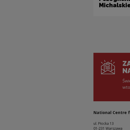
Michalski
ZA
N
Świ
wto
National Centre f
ul. Płocka 13
01-231 Warszawa