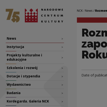
Rozmowa, która tr
National Centre for Culture Poland
Navigation
NCK
News
Rozmowa
Rozm
Nawigacja
News
>
zap
Instytucja
>
Roku
Projekty kulturalne i
>
edukacyjne
Szkolenia i rozwój
>
Date of publica
Dotacje i stypendia
>
Wydawnictwo
>
Badania
>
Kordegarda. Galeria NCK
>