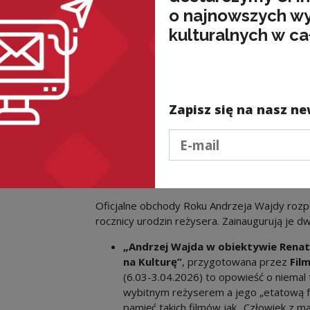
i niewypowiedzianych w filmie „Katyń” (2007)
o najnowszych w
opowieść o artyście wobec systemu totalita
kulturalnych w ca
Twórczość Andrzeja Wajdy w czasie narastają
przeszłości pozostaje punktem odniesienia dl
między pamięcią a polityką oraz o miejscu art
prostych odpowiedzi – prowokowały do myślen
Zapisz się na nasz ne
pokazywały jej pęknięcia. Dlatego Rok Wajdy
wybitnego reżysera. To propozycja ponowne
Podaj e-mail
w konkretnych momentach historycznych, a d
o współczesności.
Inauguracja Roku Wajdy – 6 marca 2026
Oficjalne obchody Roku Andrzeja Wajdy rozpo
rocznicy urodzin reżysera. Zainaugurują je d
„Andrzej Wajda w obiektywie Renaty
na Kulturę”
, przygotowana przez
Fil
(6.03-3.04.2026) to opowieść o niemal
wybitnym reżyserem a jego „etatową fo
pamięć takich filmów jak „Człowiek z m