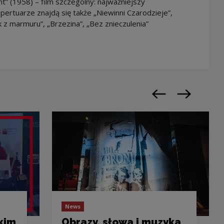
nt” (1958) – film szczególny: najważniejszy
pertuarze znajdą się także „Niewinni Czarodzieje”,
 z marmuru”, „Brzezina”, „Bez znieczulenia”
Previous slide
Next slide
News
kim
Obrazy, słowa i muzyka