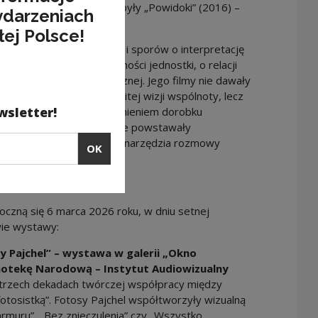
. Ostatnim jego dziełem były „Powidoki” (2016) –
ydarzeniach
rnego.
łej Polsce!
cych napięć społecznych i sporów o interpretację
a debaty o odpowiedzialności jednostki, o relacji
ysty w przestrzeni publicznej. Jego filmy nie dawały
ia. Nie budowały jednolitej wizji wspólnoty, lecz
wsletter!
 nie jest jedynie przypomnieniem dorobku
go odczytania dzieł, które powstawały
ziś funkcjonują jako żywe narzędzia rozmowy
OK
czną się 6 marca 2026 roku, w dniu setnej
wie wystawy:
 Pajchel” – wystawa w galerii „Okno
motekę Narodową – Instytut Audiowizualny
 trzech dekadach twórczej współpracy między
tosistką”. Fotosy Pajchel współtworzyły wizualną
armuru”, „Bez znieczulenia” czy „Wszystko