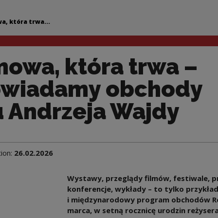
wa – zapowiadamy o
, która trwa...
owa, która trwa –
owiadamy obchody
 Andrzeja Wajdy
tion:
26.02.2026
Wystawy, przeglądy filmów, festiwale, p
konferencje, wykłady – to tylko przykła
i międzynarodowy program obchodów Rok
marca, w setną rocznicę urodzin reżyser