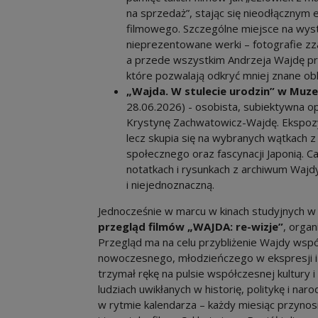
na sprzedaż”, stając się nieodłącznym e
filmowego. Szczególne miejsce na wys
nieprezentowane werki – fotografie zz
a przede wszystkim Andrzeja Wajdę prz
które pozwalają odkryć mniej znane obli
„Wajda. W stulecie urodzin” w Muze
28.06.2026) - osobista, subiektywna o
Krystynę Zachwatowicz-Wajdę. Ekspozycj
lecz skupia się na wybranych wątkach z
społecznego oraz fascynacji Japonią. Ca
notatkach i rysunkach z archiwum Wajd
i niejednoznaczną.
Jednocześnie w marcu w kinach studyjnych w 
przegląd filmów „WAJDA: re-wizje”
, orga
Przegląd ma na celu przybliżenie Wajdy wsp
nowoczesnego, młodzieńczego w ekspresji i
trzymał rękę na pulsie współczesnej kultury 
ludziach uwikłanych w historię, politykę i n
w rytmie kalendarza – każdy miesiąc przynosi