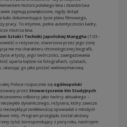
lementem historii polskiego kina i dziedzictwa
tawie zajmują powiększone, nigdy dotąd
a kulis dokumentujące życie planu filmowego,
y pracy. To intymne, pełne autentyczności kadry,
cze mistrza kina.
um Sztuki i Techniki Japońskiej Manggha
(7.03–
powieść o reżyserze, stworzona przez jego żonę
a nie ma charakteru chronologicznej biografii,
 życia artysty, jego twórczości, zaangażowania
łość oparta będzie na fotografiach, cytatach,
y, ukazując go jako postać wielowymiarową
całej Polsce rozpocznie się
ogólnopolski
nizowany przez
Stowarzyszenie Kin Studyjnych
.
ółczesnemu odbiorcy jako twórcy aktualnego –
 niezwykle dynamicznego, reżysera, który zawsze
i z niezwykłą przenikliwością opowiadał o młodych
arodowe mity. Program przeglądu został ułożony
 inny tytuł, korespondujący z porą roku, nastrojem