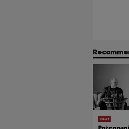
Recomme
News
Pożegnani