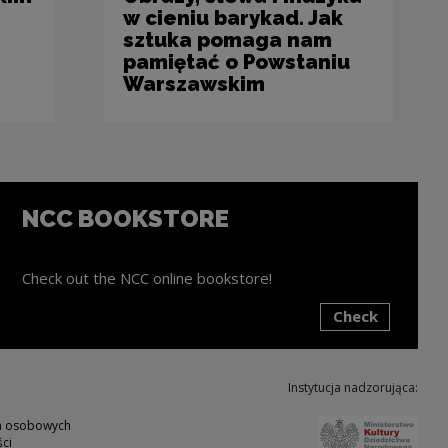
w cieniu barykad. Jak
sztuka pomaga nam
pamiętać o Powstaniu
Warszawskim
NCC BOOKSTORE
Check out the NCC online bookstore!
Check
ink will open in a new window
Instytucja nadzorująca:
Note,
ch osobowych
ci