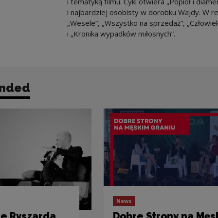
i tematyką filmu. Cykl otwiera „Popiół i diame
i najbardziej osobisty w dorobku Wajdy. W re
„Wesele”, „Wszystko na sprzedaż”, „Człowiek
i „Kronika wypadków miłosnych”.
nded
News
e Ryszarda
Dobre Strony na Męs