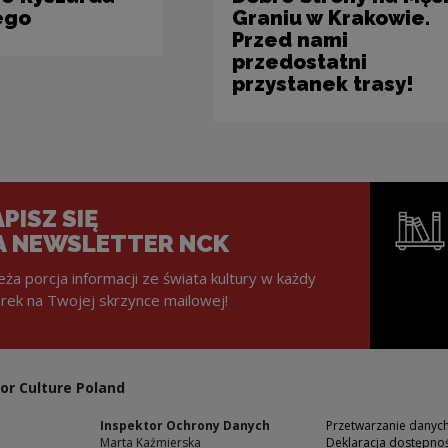
ego
Graniu w Krakowie.
Przed nami
przedostatni
przystanek trasy!
PISZ SIĘ
A NEWSLETTER NCK
eża porcja informacji ze świata kultury w każdy
rek na Twojej skrzynce mailowej!
Note, the l
or Culture Poland
Inspektor Ochrony Danych
Przetwarzanie dany
Marta Kaźmierska
Deklaracja dostępnoś