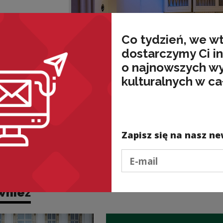
Co tydzień, we w
dostarczymy Ci i
o najnowszych w
kulturalnych w ca
Zapisz się na nasz ne
Podaj e-mail
wnież