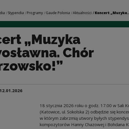
rawosławna. Chór m
dia
Stypendia
Programy
Gaude Polonia
Aktualności
Koncert „Muzyka..
ert „Muzyka
osławna. Chór
rzowsko!”
12.01.2026
18 stycznia 2026 roku o godz. 17.00 w Sali Kon
(Katowice, ul. Sokolska 2) odbędzie się kon
w którym zabrzmią utwory byłych stypendys
kompozytorów Hanny Chazowej i Bohdana K