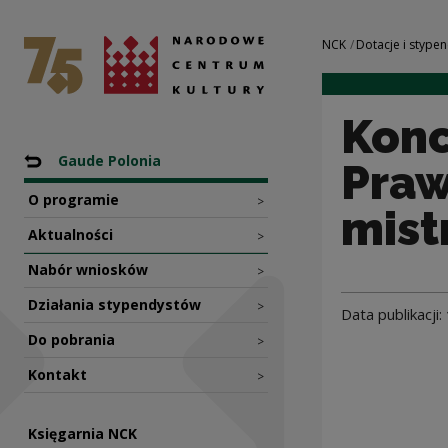
Koncert „Muzyka P
Narodowe Centrum Kultury
Nawigacja
NCK
Dotacje i stypen
Konc
Nawigacja
Powrót do: Programy
Gaude Polonia
Praw
O programie
>
mist
Aktualności
>
Nabór wniosków
>
Działania stypendystów
>
Data publikacji:
Do pobrania
>
Kontakt
>
Księgarnia NCK