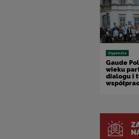
Stypendia
Gaude Pol
wieku par
dialogu i 
współpra
ZA
N