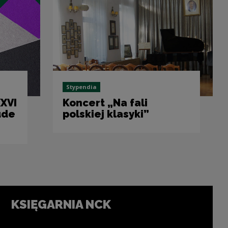
Stypendia
XVI
Koncert „Na fali
ude
polskiej klasyki”
KSIĘGARNIA NCK