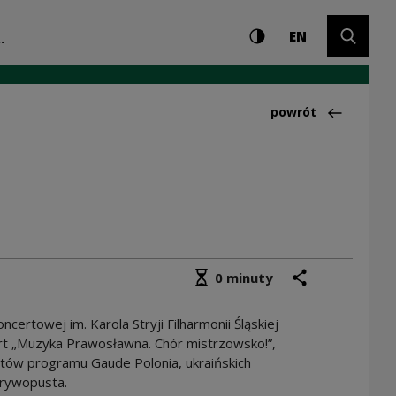
Ustawienia i wyszuki
Wysoki kontrast
CHANGE LAN
Rozwiń 
istrzowsko!” | Nar
EN
.
Powrót do:Aktualno
powrót
Średni czas czytania
podziel się
drukuj
0 minuty
certowej im. Karola Stryji Filharmonii Śląskiej
cert „Muzyka Prawosławna. Chór mistrzowsko!”,
tów programu Gaude Polonia, ukraińskich
rywopusta.