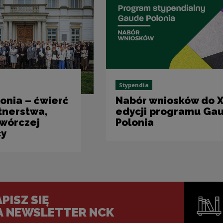
Stypendia
onia – ćwierć
Nabór wniosków do X
tnerstwa,
edycji programu Ga
twórczej
Polonia
cy
PISZ SIĘ
A NEWSLETTER NCK