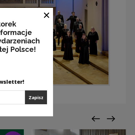
Zamknij okno
torek
nformacje
ydarzeniach
łej Polsce!
wsletter!
Zapisz
Poprzedni slajd
Następny sl