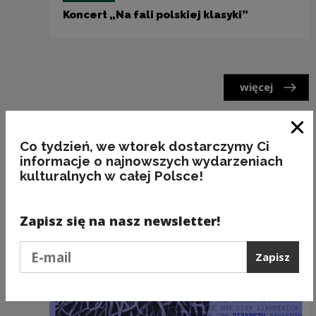
Koncert „Na fali polskiej klasyki”
więcej
Działania stypendystów
Zam
Co tydzień, we wtorek dostarczymy Ci
informacje o najnowszych wydarzeniach
kulturalnych w całej Polsce!
Zapisz się na nasz newsletter!
Podaj e-mail
Zapisz