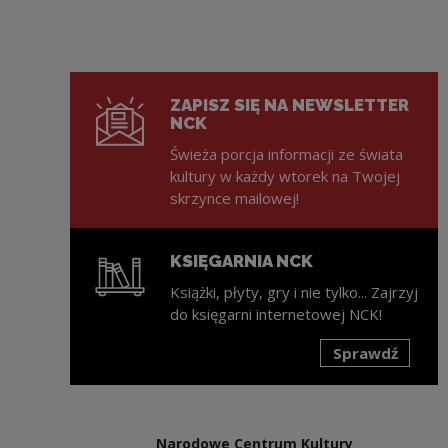
ZAPISZ SIĘ NA NEWSLETTER
NCK
Świeża porcja informacji ze świata
kultury w każdy wtorek na Twojej
skrzynce mailowej!
KSIĘGARNIA NCK
Książki, płyty, gry i nie tylko... Zajrzyj
do księgarni internetowej NCK!
Sprawdź
Uwaga, link zostanie otwarty w nowym oknie
Narodowe Centrum Kultury