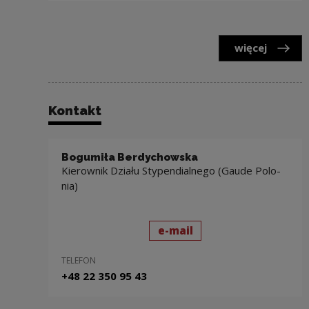
więcej
Kontakt
Bogumiła Ber­dy­chow­ska
Kie­row­nik Dzia­łu Stypendialnego (Gaude Po­lo­
nia)
wyślij wiadomość
do: Bogumiła Ber­dy­ch
e-mail
TELEFON
+48 22 350 95 43