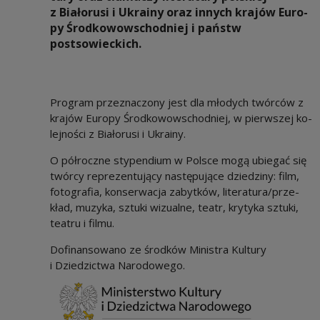
z Białorusi i Ukrainy oraz innych kra­jów Eu­ro­
py Środ­ko­wow­schod­niej i państw
postsowieckich.
Pro­gram prze­zna­czo­ny jest dla mło­dych twór­ców z
kra­jów Eu­ro­py Środ­ko­wow­schod­niej, w pierw­szej ko­
lej­no­ści z Bia­ło­ru­si i Ukra­iny.
O pół­rocz­ne sty­pen­dium w Pol­sce mogą ubie­gać się
twór­cy re­pre­zen­tu­ją­cy na­stę­pu­ją­ce dzie­dzi­ny: film,
fo­to­gra­fia, kon­ser­wa­cja za­byt­ków, li­te­ra­tu­ra/prze­
kład, mu­zy­ka, sztu­ki wi­zu­al­ne, teatr, kry­ty­ka sztu­ki,
te­atru i filmu.
Dofinansowano ze środków Ministra Kultury
i Dziedzictwa Narodowego.