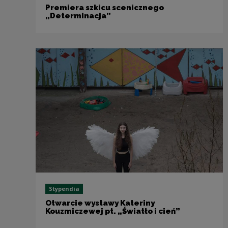
Premiera szkicu scenicznego
„Determinacja”
Stypendia
Otwarcie wystawy Kateriny
Kouzmiczewej pt. „Światło i cień”