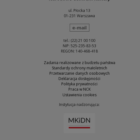
ul. Płocka 13
01-231 Warszawa
wyślij wiadomość
e-mail
tel.: (22) 21 00 100
NIP: 525-235-83-53
REGON: 140-468-418
Zadania realizowane z budżetu państwa
Standardy ochrony małoletnich
Przetwarzanie danych osobowych
Deklaracja dostępności
Polityka prywatności
Praca w NCK
Ustawienia cookies
Instytucja nadzorująca:
Uwaga, link zostanie otw