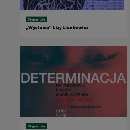
Stypendia
„Wystawa” Lizy Liankewicz
Stypendia