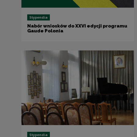
Stypendia
Nabór wniosków do XXVI edycji programu
Gaude Polonia
Stypendia