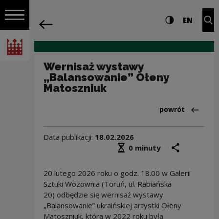
na całej stro
Wernisaż wystawy „Balansowanie” Ołen
Ustawienia i wyszukiw
Wysoki kontra
CHANG
Roz
EN
Nawigacja
powrót
Włącz nawigację
Narodowe Centrum Kultury
Wernisaż wystawy
„Balansowanie” Ołeny
Matoszniuk
Powrót do:Aktua
powrót
Data publikacji:
18.02.2026
Średni czas czytania
podziel się
druk
0 minuty
20 lutego 2026 roku o godz. 18.00 w Galerii
Sztuki Wozownia (Toruń, ul. Rabiańska
20) odbędzie się wernisaż wystawy
„Balansowanie” ukraińskiej artystki Ołeny
Matoszniuk, która w 2022 roku była