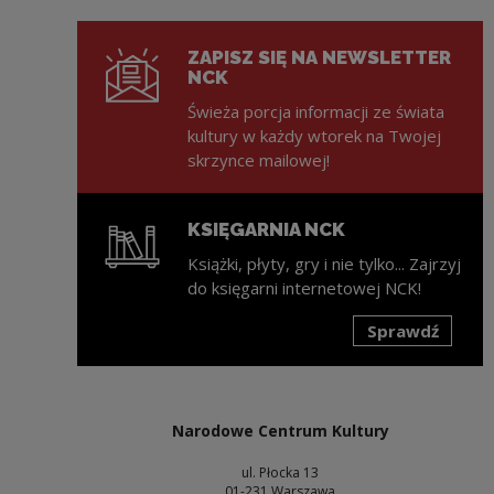
ZAPISZ SIĘ NA NEWSLETTER
NCK
Świeża porcja informacji ze świata
kultury w każdy wtorek na Twojej
skrzynce mailowej!
KSIĘGARNIA NCK
Książki, płyty, gry i nie tylko... Zajrzyj
do księgarni internetowej NCK!
Sprawdź
Uwaga, link zostanie otwarty w nowym oknie
Narodowe Centrum Kultury
ul. Płocka 13
01-231 Warszawa