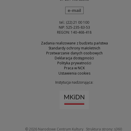
wyślij wiadomość
e-mail
tel.: (22) 21 00 100
NIP: 525-235-83-53
REGON: 140-468-418
Zadania realizowane z budżetu państwa
Standardy ochrony małoletnich
Przetwarzanie danych osobowych
Deklaracja dostępności
Polityka prywatności
Praca w NCK
Ustawienia cookies
Instytucja nadzorująca:
Uwaga, link zostanie otw
Uwaga
© 2026
Narodowe Centrum Kultury
Struktura strony:
s360