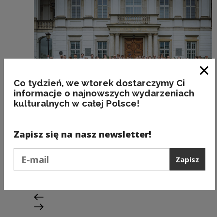
Zam
Co tydzień, we wtorek dostarczymy Ci
informacje o najnowszych wydarzeniach
kulturalnych w całej Polsce!
Stypendia
Zapisz się na nasz newsletter!
Gaude Polonia – ćwierć wieku
Podaj e-mail
partnerstwa, dialogu i twórczej
Zapisz
współpracy
Poprzedni slajd
Następny slajd