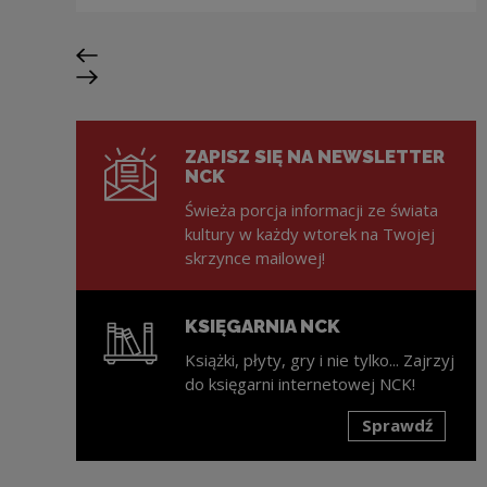
Poprzedni slajd
Następny slajd
ZAPISZ SIĘ NA NEWSLETTER
NCK
Świeża porcja informacji ze świata
kultury w każdy wtorek na Twojej
skrzynce mailowej!
KSIĘGARNIA NCK
Książki, płyty, gry i nie tylko... Zajrzyj
do księgarni internetowej NCK!
Sprawdź
Uwaga, link zostanie otwarty w nowym oknie