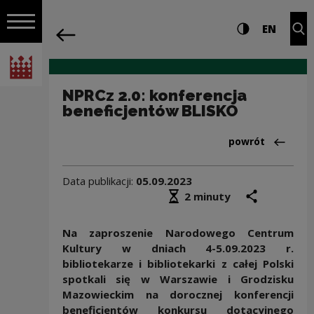
na całej stro
NPRCz 2.0: konferencja beneficjentów
Ustawienia i wyszukiw
Wysoki kontra
CHANG
Roz
EN
Nawigacja
powrót
Włącz nawigację
Narodowe Centrum Kultury
NPRCz 2.0: konferencja
beneficjentów BLISKO
Powrót do:Aktua
powrót
Data publikacji:
05.09.2023
Średni czas czytania
podziel się
druk
2 minuty
Na zaproszenie Narodowego Centrum
Kultury w dniach 4-5.09.2023 r.
bibliotekarze i bibliotekarki z całej Polski
spotkali się w Warszawie i Grodzisku
Mazowieckim na dorocznej konferencji
beneficjentów konkursu dotacyjnego