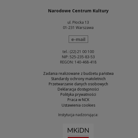
Narodowe Centrum Kultury
ul. Płocka 13
01-231 Warszawa
wyślij wiadomość
e-mail
tel.: (22) 21 00 100
NIP: 525-235-83-53
REGON: 140-468-418
Zadania realizowane z budżetu państwa
Standardy ochrony małoletnich
Przetwarzanie danych osobowych
Deklaracja dostępności
Polityka prywatności
Praca w NCK
Ustawienia cookies
Instytucja nadzorująca:
Uwaga, link zostanie otw