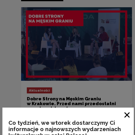
Aktualności
Dobre Strony na Męskim Graniu
w Krakowie. Przed nami przedostatni
przystanek trasy!
Zam
Co tydzień, we wtorek dostarczymy Ci
informacje o najnowszych wydarzeniach
Poprzedni slajd