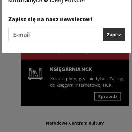
kulturalnych w całej Polsce!
Następny slajd
Zapisz się na nasz newsletter!
ZAPISZ SIĘ NA NEWSLETTER
NCK
Podaj e-mail
Zapisz
Świeża porcja informacji ze świata
kultury w każdy wtorek na Twojej
skrzynce mailowej!
KSIĘGARNIA NCK
Książki, płyty, gry i nie tylko... Zajrzyj
do księgarni internetowej NCK!
Sprawdź
Uwaga, link zostanie otwarty w nowym oknie
Narodowe Centrum Kultury