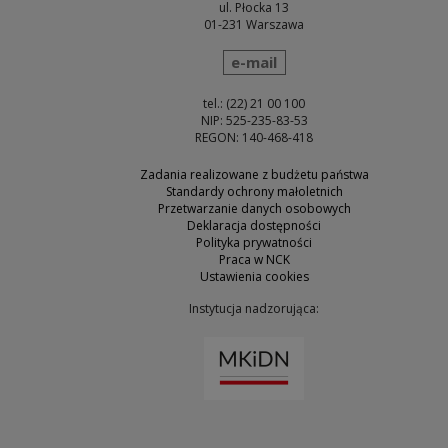
ul. Płocka 13
01-231 Warszawa
wyślij wiadomość
e-mail
tel.: (22) 21 00 100
NIP: 525-235-83-53
REGON: 140-468-418
Zadania realizowane z budżetu państwa
Standardy ochrony małoletnich
Przetwarzanie danych osobowych
Deklaracja dostępności
Polityka prywatności
Praca w NCK
Ustawienia cookies
Instytucja nadzorująca:
Uwaga, link zostanie otw