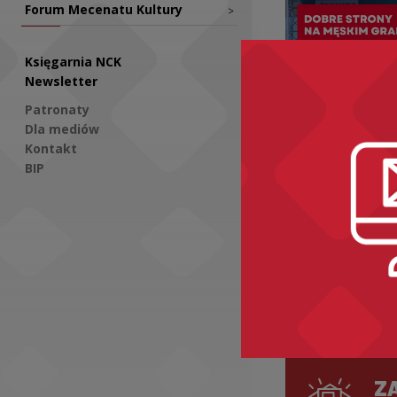
Forum Mecenatu Kultury
>
Księgarnia NCK
Newsletter
Patronaty
Dla mediów
Kontakt
Aktualności
BIP
Dobre Str
Graniu w 
Social Media
Przed nam
przedosta
przystanek
ZA