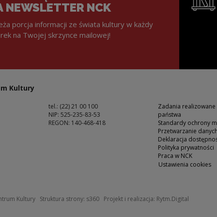
A NEWSLETTER NCK
eża porcja informacji ze świata kultury w każdy
rek na Twojej skrzynce mailowej!
Uwaga, lin
m Kultury
tel.: (22) 21 00 100
Zadania realizowane
NIP: 525-235-83-53
państwa
REGON: 140-468-418
Standardy ochrony m
Przetwarzanie dany
ść
Deklaracja dostępnoś
Polityka prywatności
Praca w NCK
Ustawienia cookies
 oknie
Uwaga, link zostanie otwarty w nowym okn
Uwaga, li
trum Kultury
Struktura strony:
s360
Projekt i realizacja:
Rytm.Digital