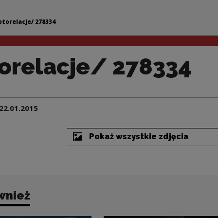
334 | Narodowe Cen
otorelacje/ 278334
orelacje/ 278334
22.01.2015
Pokaż wszystkie zdjęcia
wnież