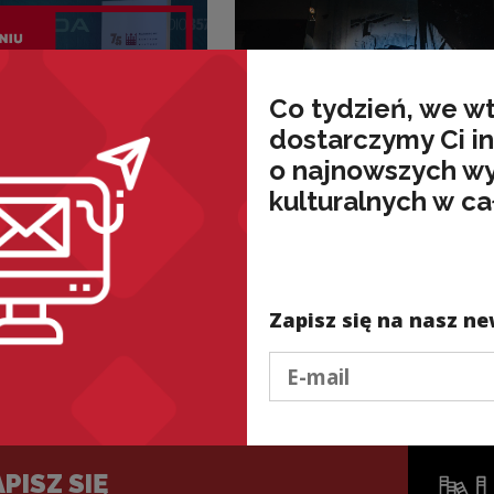
Co tydzień, we w
dostarczymy Ci i
o najnowszych w
kulturalnych w ca
Aktualności
ony na Męskim
Obrazy, słowa i muz
Krakowie.
w cieniu barykad. Ja
i
sztuka pomaga nam
tni
pamiętać o Powstani
Zapisz się na nasz ne
 trasy!
Warszawskim
Podaj e-mail
PISZ SIĘ