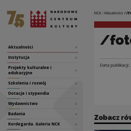
/fotorelacje/ 278
Narodowe Centrum Kultury
Nawigacja
NCK
Aktualności
/f
/fot
Nawigacja
Aktualności
>
Instytucja
>
Data publikacji:
Projekty kulturalne i
>
edukacyjne
Szkolenia i rozwój
>
Dotacje i stypendia
>
Wydawnictwo
>
Badania
>
Zobacz ró
Kordegarda. Galeria NCK
>