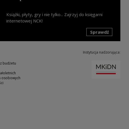
Książki, płyty, gry i nie tylko... Zajrzyj do księgarni
internetowej NCK!
Sprawdź
k zostanie otwarty w nowym oknie
Instytucja nadzorująca:
Uwaga
 z budżetu
ałoletnich
ch osobowych
ci
ie
nk zostanie otwarty w nowym oknie