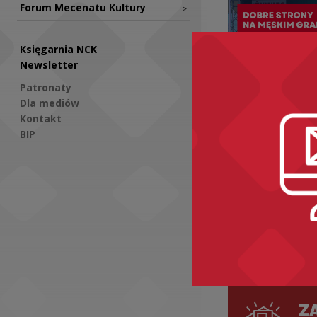
Forum Mecenatu Kultury
>
Księgarnia NCK
Newsletter
Patronaty
Dla mediów
Kontakt
Aktualności
BIP
Dobre Str
Graniu w 
Social Media
Przed nam
przedosta
przystanek
ZA