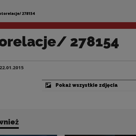
154 | Narodowe Cen
otorelacje/ 278154
orelacje/ 278154
22.01.2015
Pokaż wszystkie zdjęcia
wnież