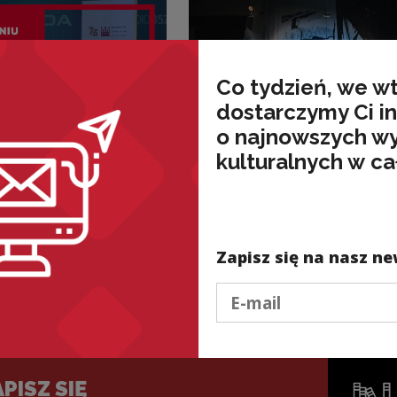
Co tydzień, we w
dostarczymy Ci i
o najnowszych w
kulturalnych w ca
Aktualności
ony na Męskim
Obrazy, słowa i muz
Krakowie.
w cieniu barykad. Ja
i
sztuka pomaga nam
tni
pamiętać o Powstani
Zapisz się na nasz ne
 trasy!
Warszawskim
Podaj e-mail
PISZ SIĘ