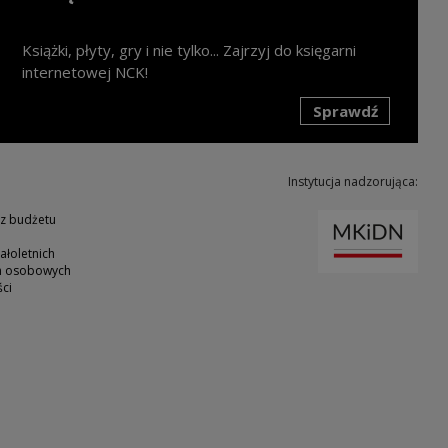
Książki, płyty, gry i nie tylko... Zajrzyj do księgarni
internetowej NCK!
Sprawdź
k zostanie otwarty w nowym oknie
Instytucja nadzorująca:
Uwaga
 z budżetu
ałoletnich
ch osobowych
ci
ie
nk zostanie otwarty w nowym oknie