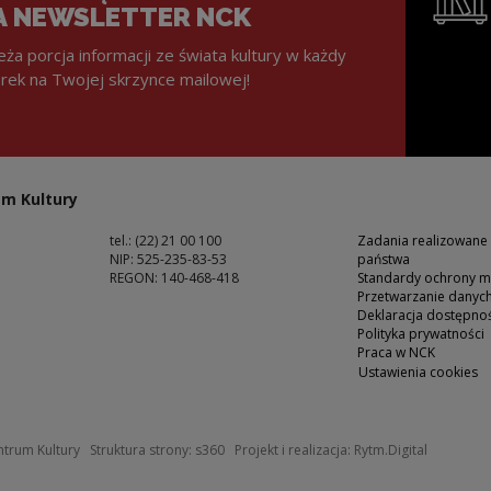
A NEWSLETTER NCK
eża porcja informacji ze świata kultury w każdy
rek na Twojej skrzynce mailowej!
Uwaga, lin
m Kultury
tel.: (22) 21 00 100
Zadania realizowane
NIP: 525-235-83-53
państwa
REGON: 140-468-418
Standardy ochrony m
Przetwarzanie dany
ść
Deklaracja dostępnoś
Polityka prywatności
Praca w NCK
Ustawienia cookies
 oknie
Uwaga, link zostanie otwarty w nowym okn
Uwaga, li
trum Kultury
Struktura strony:
s360
Projekt i realizacja:
Rytm.Digital