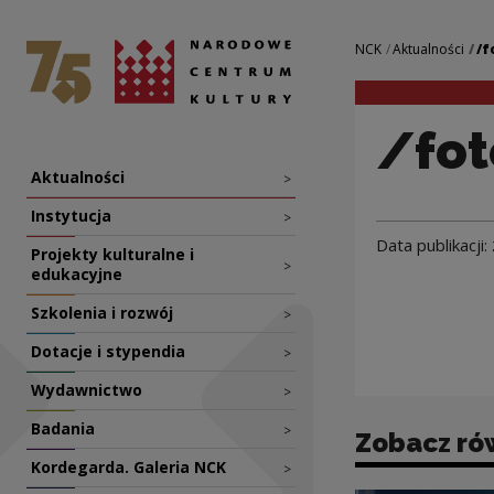
/fotorelacje/ 278
Narodowe Centrum Kultury
Nawigacja
NCK
Aktualności
/f
/fot
Nawigacja
Aktualności
>
Instytucja
>
Data publikacji:
Projekty kulturalne i
>
edukacyjne
Szkolenia i rozwój
>
Dotacje i stypendia
>
Wydawnictwo
>
Badania
>
Zobacz ró
Kordegarda. Galeria NCK
>