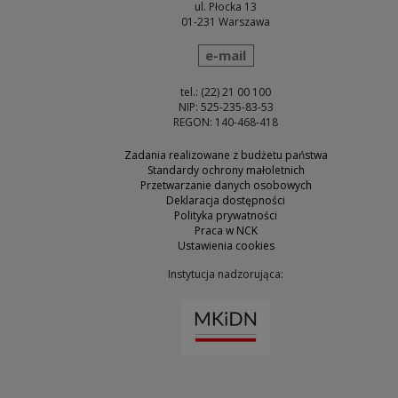
ul. Płocka 13
01-231 Warszawa
wyślij wiadomość
e-mail
tel.: (22) 21 00 100
NIP: 525-235-83-53
REGON: 140-468-418
Zadania realizowane z budżetu państwa
Standardy ochrony małoletnich
Przetwarzanie danych osobowych
Deklaracja dostępności
Polityka prywatności
Praca w NCK
Ustawienia cookies
Instytucja nadzorująca:
Uwaga, link zostanie otw