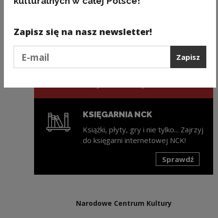
kulturalnych w całej Polsce!
Następny slajd
Zapisz się na nasz newsletter!
ZAPISZ SIĘ NA NEWSLETTER
NCK
Podaj e-mail
Zapisz
Świeża porcja informacji ze świata
kultury w każdy wtorek na Twojej
skrzynce mailowej!
KSIĘGARNIA NCK
Książki, płyty, gry i nie tylko... Zajrzyj
do księgarni internetowej NCK!
Sprawdź
Uwaga, link zostanie otwarty w nowym oknie
Narodowe Centrum Kultury