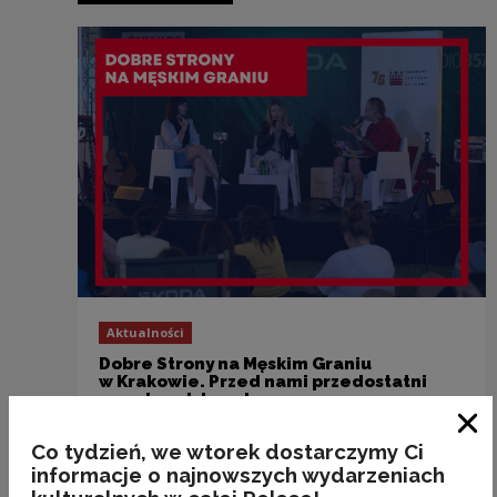
Aktualności
Dobre Strony na Męskim Graniu
w Krakowie. Przed nami przedostatni
przystanek trasy!
Zam
Co tydzień, we wtorek dostarczymy Ci
informacje o najnowszych wydarzeniach
Poprzedni slajd