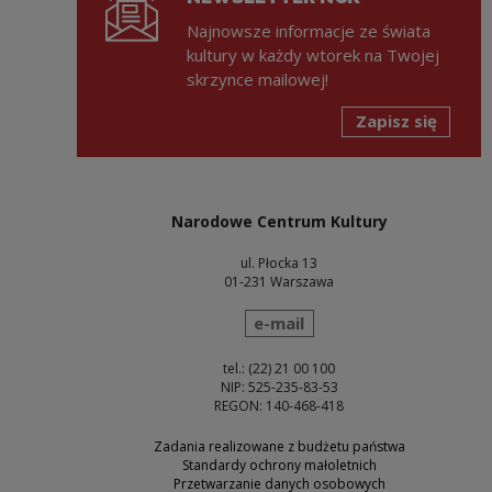
Najnowsze informacje ze świata
kultury w każdy wtorek na Twojej
skrzynce mailowej!
Zapisz się
Narodowe Centrum Kultury
ul. Płocka 13
01-231 Warszawa
wyślij wiadomość
e-mail
tel.: (22) 21 00 100
NIP: 525-235-83-53
REGON: 140-468-418
Zadania realizowane z budżetu państwa
Standardy ochrony małoletnich
Przetwarzanie danych osobowych