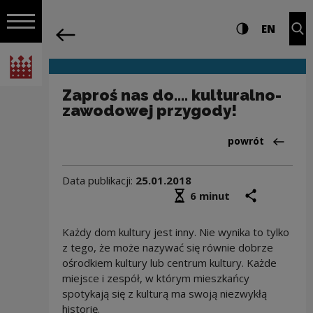
na całej stro
Zaproś nas do.... kulturalno-zawodowe
Ustawienia i wyszukiw
Wysoki kontra
CHANG
Roz
EN
Nawigacja
powrót
Włącz nawigację
Narodowe Centrum Kultury
Zaproś nas do.... kulturalno-
zawodowej przygody!
Powrót do:Aktua
powrót
Data publikacji:
25.01.2018
Średni czas czytania
podziel się
druk
6 minut
Każdy dom kultury jest inny. Nie wynika to tylko
z tego, że może nazywać się równie dobrze
ośrodkiem kultury lub centrum kultury. Każde
miejsce i zespół, w którym mieszkańcy
spotykają się z kulturą ma swoją niezwykłą
historię.