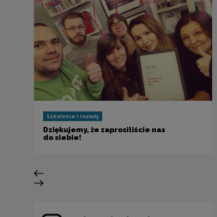
Szkolenia i rozwój
Dziękujemy, że zaprosiliście nas
do siebie!
Poprzedni slajd
Następny slajd