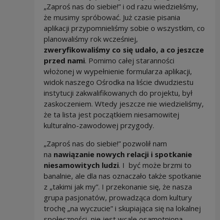
„Zaproś nas do siebie!” i od razu wiedzieliśmy,
że musimy spróbować. Już czasie pisania
aplikacji przypomnieliśmy sobie o wszystkim, co
planowaliśmy rok wcześniej,
zweryfikowaliśmy co się udało, a co jeszcze
przed nami
. Pomimo całej staranności
włożonej w wypełnienie formularza aplikacji,
widok naszego Ośrodka na liście dwudziestu
instytucji zakwalifikowanych do projektu, był
zaskoczeniem. Wtedy jeszcze nie wiedzieliśmy,
że ta lista jest początkiem niesamowitej
kulturalno-zawodowej przygody.
„Zaproś nas do siebie!” pozwolił nam
na
nawiązanie nowych relacji i spotkanie
niesamowitych ludzi
. I być może brzmi to
banalnie, ale dla nas oznaczało także spotkanie
z „takimi jak my”. I przekonanie się, że nasza
grupa pasjonatów, prowadząca dom kultury
trochę „na wyczucie” i skupiająca się na lokalnej
społeczności, nie jest wcale osamotniona