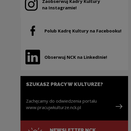
Zaobserwuj Kadry Kultury
Uwaga, link zostanie otwarty w nowym oknie
na Instagramie!
Polub Kadrę Kultury na Facebooku!
Uwaga, link zostanie otwarty w nowym oknie
Obserwuj NCK na LinkedInie!
Uwaga, link zostanie otwarty w nowym oknie
SZUKASZ PRACY W KULTURZE?
Zachęcamy do odwiedzenia portalu
www.pracujwkulturze.nck.pl
Uwaga, link zostanie otwarty w nowym oknie
NEWSLETTER NCK