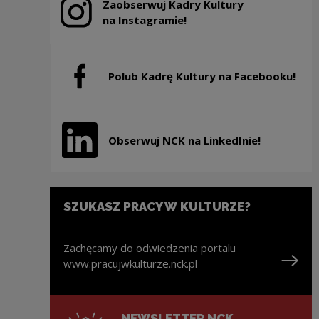
Zaobserwuj Kadry Kultury
Uwaga, link zostanie otwarty w nowym oknie
na Instagramie!
Polub Kadrę Kultury na Facebooku!
Uwaga, link zostanie otwarty w nowym oknie
Obserwuj NCK na LinkedInie!
Uwaga, link zostanie otwarty w nowym oknie
SZUKASZ PRACY W KULTURZE?
Zachęcamy do odwiedzenia portalu
www.pracujwkulturze.nck.pl
Uwaga, link zostanie otwarty w nowym oknie
NEWSLETTER NCK