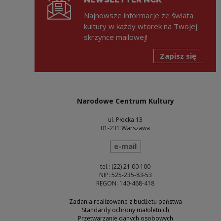
Najnowsze informacje ze świata
kultury w każdy wtorek na Twojej
skrzynce mailowej!
Zapisz się
Narodowe Centrum Kultury
ul. Płocka 13
01-231 Warszawa
wyślij wiadomość
e-mail
tel.: (22) 21 00 100
NIP: 525-235-83-53
REGON: 140-468-418
Zadania realizowane z budżetu państwa
Standardy ochrony małoletnich
Przetwarzanie danych osobowych