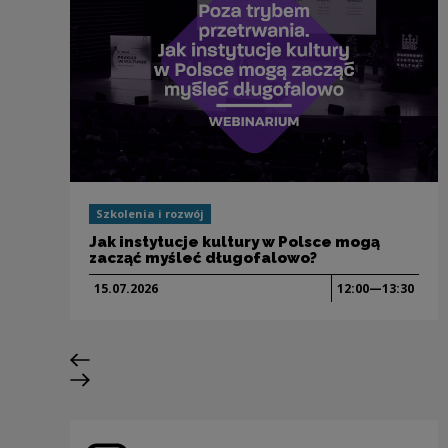
Szkolenia i rozwój
Jak instytucje kultury w Polsce mogą
zacząć myśleć długofalowo?
15.07.
2026
12:00—13:30
Poprzedni slajd
Następny slajd