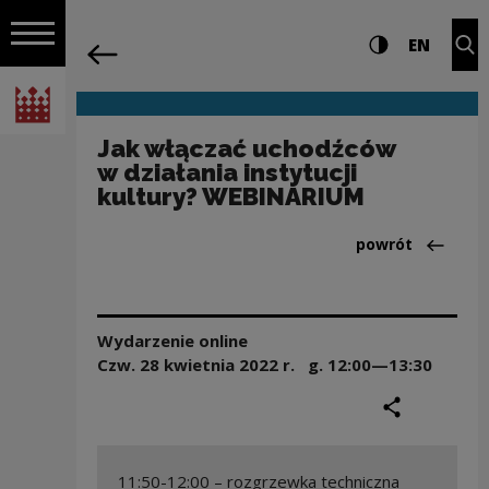
na całej stro
Jak włączać uchodźców w działania ins
Ustawienia i wyszukiw
Wysoki kontra
CHANG
Roz
EN
Nawigacja
powrót
Włącz nawigację
Narodowe Centrum Kultury
Jak włączać uchodźców
w działania instytucji
kultury? WEBINARIUM
Powrót do:Aktua
powrót
Wydarzenie online
Czw. 28 kwietnia
2022
r. g.
12:00—13:30
podziel się
druku
11:50-12:00 – rozgrzewka techniczna