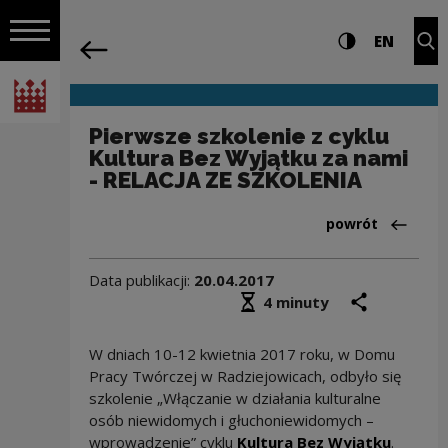
na całej stro
Pierwsze szkolenie z cyklu Kultura Be
Ustawienia i wyszukiw
Wysoki kontra
CHANG
Roz
EN
Nawigacja
powrót
Włącz nawigację
Narodowe Centrum Kultury
Pierwsze szkolenie z cyklu
Kultura Bez Wyjątku za nami
- RELACJA ZE SZKOLENIA
Powrót do:Aktua
powrót
Data publikacji:
20.04.2017
Średni czas czytania
podziel się
druk
4 minuty
W dniach 10-12 kwietnia 2017 roku, w Domu
Pracy Twórczej w Radziejowicach, odbyło się
szkolenie „Włączanie w działania kulturalne
osób niewidomych i głuchoniewidomych –
wprowadzenie” cyklu
Kultura Bez Wyjątku
.