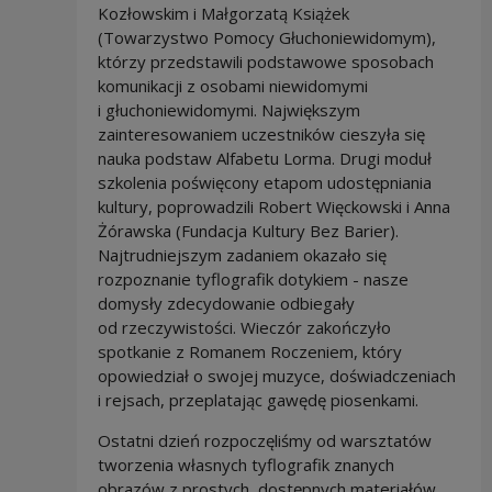
Kozłowskim i Małgorzatą Książek
(Towarzystwo Pomocy Głuchoniewidomym),
którzy przedstawili podstawowe sposobach
komunikacji z osobami niewidomymi
i głuchoniewidomymi. Największym
zainteresowaniem uczestników cieszyła się
nauka podstaw Alfabetu Lorma. Drugi moduł
szkolenia poświęcony etapom udostępniania
kultury, poprowadzili Robert Więckowski i Anna
Żórawska (Fundacja Kultury Bez Barier).
Najtrudniejszym zadaniem okazało się
rozpoznanie tyflografik dotykiem - nasze
domysły zdecydowanie odbiegały
od rzeczywistości. Wieczór zakończyło
spotkanie z Romanem Roczeniem, który
opowiedział o swojej muzyce, doświadczeniach
i rejsach, przeplatając gawędę piosenkami.
Ostatni dzień rozpoczęliśmy od warsztatów
tworzenia własnych tyflografik znanych
obrazów z prostych, dostępnych materiałów,