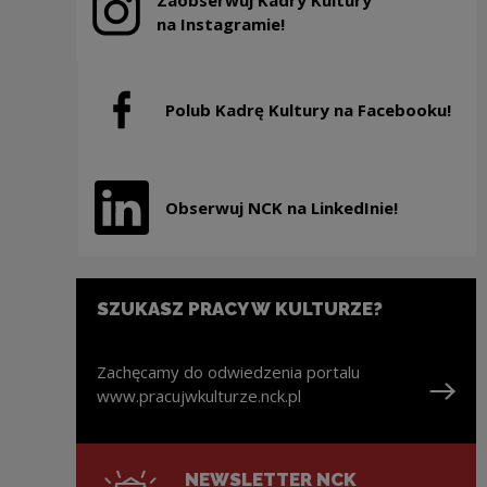
Zaobserwuj Kadry Kultury
Uwaga, link zostanie otwarty w nowym oknie
na Instagramie!
Polub Kadrę Kultury na Facebooku!
Uwaga, link zostanie otwarty w nowym oknie
Obserwuj NCK na LinkedInie!
Uwaga, link zostanie otwarty w nowym oknie
SZUKASZ PRACY W KULTURZE?
Zachęcamy do odwiedzenia portalu
www.pracujwkulturze.nck.pl
Uwaga, link zostanie otwarty w nowym oknie
NEWSLETTER NCK