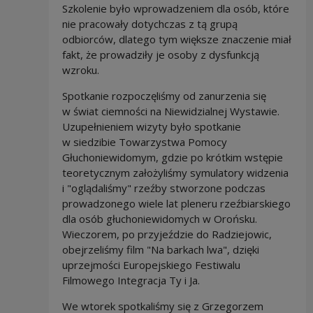
Szkolenie było wprowadzeniem dla osób, które
nie pracowały dotychczas z tą grupą
odbiorców, dlatego tym większe znaczenie miał
fakt, że prowadziły je osoby z dysfunkcją
wzroku.
Spotkanie rozpoczęliśmy od zanurzenia się
w świat ciemności na Niewidzialnej Wystawie.
Uzupełnieniem wizyty było spotkanie
w siedzibie Towarzystwa Pomocy
Głuchoniewidomym, gdzie po krótkim wstępie
teoretycznym założyliśmy symulatory widzenia
i "oglądaliśmy" rzeźby stworzone podczas
prowadzonego wiele lat pleneru rzeźbiarskiego
dla osób głuchoniewidomych w Orońsku.
Wieczorem, po przyjeździe do Radziejowic,
obejrzeliśmy film "Na barkach lwa", dzięki
uprzejmości Europejskiego Festiwalu
Filmowego Integracja Ty i Ja.
We wtorek spotkaliśmy się z Grzegorzem