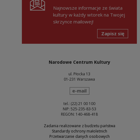
Najnowsze informacje ze świata
kultury w każdy wtorek na Twojej
skrzynce mailowej!
Zapisz się
Narodowe Centrum Kultury
ul. Płocka 13
01-231 Warszawa
wyślij wiadomość
e-mail
tel.: (22) 21 00 100
NIP: 525-235-83-53
REGON: 140-468-418
Zadania realizowane z budżetu państwa
Standardy ochrony małoletnich
Przetwarzanie danych osobowych