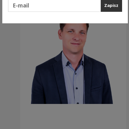
Podaj e-mail
Zapisz
https://ckc.trzyzero.edu.pl/marcin-wolski