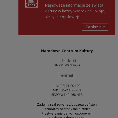
Najnowsze informacje ze świata
kultury w każdy wtorek na Twojej
skrzynce mailowej!
Zapisz się
Narodowe Centrum Kultury
ul. Płocka 13
01-231 Warszawa
wyślij wiadomość
e-mail
tel.: (22) 21 00 100
NIP: 525-235-83-53
REGON: 140-468-418
Zadania realizowane z budżetu państwa
Standardy ochrony małoletnich
Przetwarzanie danych osobowych
Deklaracja dostępności