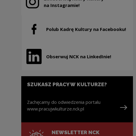
Uwaga, link zostanie otwarty w nowym oknie
na Instagramie!
Polub Kadrę Kultury na Facebooku!
Uwaga, link zostanie otwarty w nowym oknie
Obserwuj NCK na LinkedInie!
Uwaga, link zostanie otwarty w nowym oknie
SZUKASZ PRACY W KULTURZE?
Zachęcamy do odwiedzenia portalu
www.pracujwkulturze.nck.pl
Uwaga, link zostanie otwarty w nowym oknie
NEWSLETTER NCK