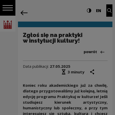
na całej stro
Zgłoś się na praktyki w instytucji kult
Ustawienia i wyszukiw
Wysoki kontra
CHANG
Roz
EN
Nawigacja
powrót
Włącz nawigację
Narodowe Centrum Kultury
Zgłoś się na praktyki
w instytucji kultury!
Powrót do:Aktua
powrót
Data publikacji:
27.05.2025
Średni czas czytania
podziel się
druk
3 minuty
Koniec roku akademickiego już za chwilę,
dlatego przygotowaliśmy już kolejną, letnią
edycję programu Praktykuj w kulturze! Jeśli
studiujesz kierunek artystyczny,
humanistyczny lub społeczny, a przy tym
interesujesz się sztuką, kulturą i chcesz