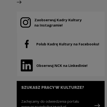
Następny slajd
Zaobserwuj Kadry Kultury
Uwaga, link zostanie otwarty w nowym oknie
na Instagramie!
Polub Kadrę Kultury na Facebooku!
Uwaga, link zostanie otwarty w nowym oknie
Obserwuj NCK na LinkedInie!
Uwaga, link zostanie otwarty w nowym oknie
SZUKASZ PRACY W KULTURZE?
Zachęcamy do odwiedzenia portalu
www.pracujwkulturze.nck.pl