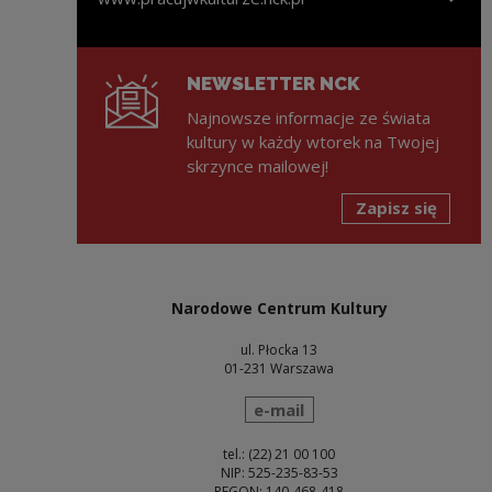
Uwaga, link zostanie otwarty w nowym oknie
NEWSLETTER NCK
Najnowsze informacje ze świata
kultury w każdy wtorek na Twojej
skrzynce mailowej!
Zapisz się
Narodowe Centrum Kultury
ul. Płocka 13
01-231 Warszawa
wyślij wiadomość
e-mail
tel.: (22) 21 00 100
NIP: 525-235-83-53
REGON: 140-468-418