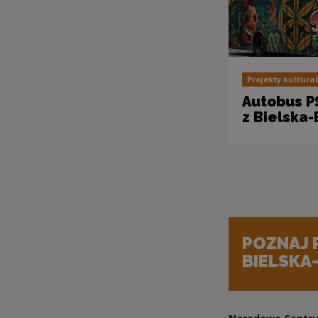
Projekty kultura
Autobus P
z Bielska-
POZNAJ
BIELSKA-
Uwaga, link zosta