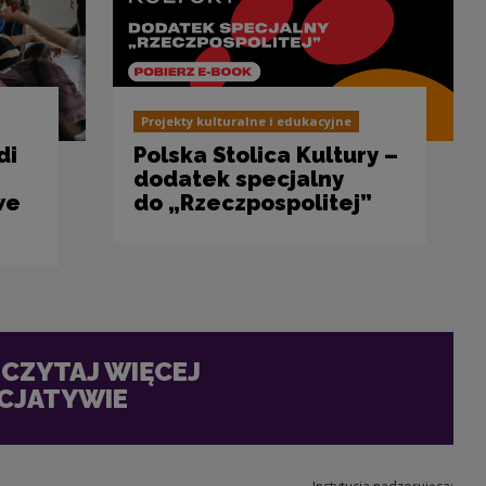
Projekty kulturalne i edukacyjne
di
Polska Stolica Kultury –
dodatek specjalny
we
do „Rzeczpospolitej”
CZYTAJ WIĘCEJ
ICJATYWIE