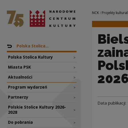
Bielsko-Biała ofic
Narodowe Centrum Kultury
Nawigacja
NCK
Projekty kultural
Biel
Nawigacja
Powrót do: Projekty
Polska Stolica...
zain
Polska Stolica Kultury
>
Pols
Miasta PSK
>
202
Aktualności
>
Program wydarzeń
>
Partnerzy
>
Data publikacji:
Polskie Stolice Kultury 2026-
>
2028
Do pobrania
>