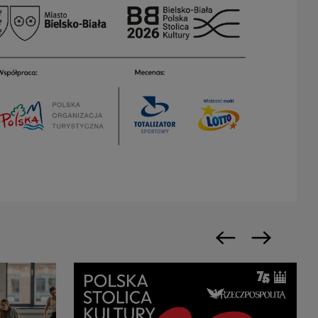
Poprzedni slajd
Następny sl