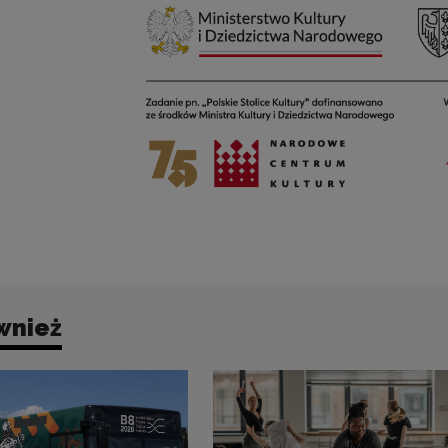
wnież