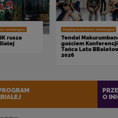
lne i edukacyjne
Projekty kulturalne i edukacyjne
SK rusza
Tendai Makurumban
Białej
gościem Konferencji
Tańca Lato BBaleto
2026
 PROGRAM
PRZE
BIAŁEJ
O IN
nie otwarty w nowym oknie