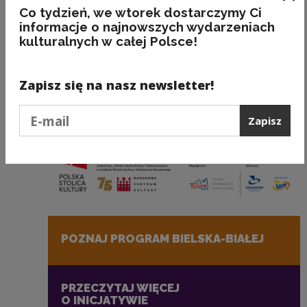
Zam
Co tydzień, we wtorek dostarczymy Ci
informacje o najnowszych wydarzeniach
kulturalnych w całej Polsce!
Zapisz się na nasz newsletter!
Podaj e-mail
Zapisz
POZNAJ PROGRAM BIELSKA-BIAŁEJ
Uwaga, link zostanie otwarty w nowym oknie
PRZECZYTAJ WIĘCEJ
O INICJATYWIE