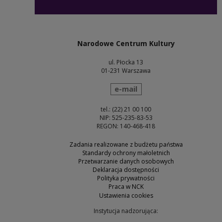
Narodowe Centrum Kultury
ul. Płocka 13
01-231 Warszawa
wyślij wiadomość
e-mail
tel.: (22) 21 00 100
NIP: 525-235-83-53
REGON: 140-468-418
Zadania realizowane z budżetu państwa
Standardy ochrony małoletnich
Przetwarzanie danych osobowych
Deklaracja dostępności
Polityka prywatności
Praca w NCK
Ustawienia cookies
Instytucja nadzorująca: