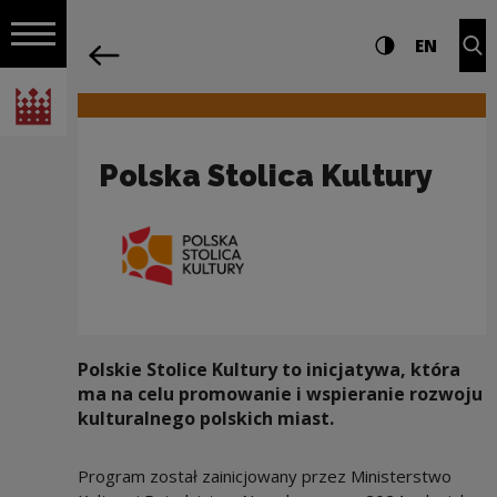
na całej stro
Polska Stolica Kultury | Narodowe Cen
Ustawienia i wyszukiw
Wysoki kontra
CHANG
Roz
EN
Nawigacja
powrót
Włącz nawigację
Narodowe Centrum Kultury
Polska Stolica Kultury
Polskie Stolice Kultury to inicjatywa, która
ma na celu promowanie i wspieranie rozwoju
kulturalnego polskich miast.
Program został zainicjowany przez Ministerstwo