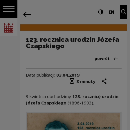
na całej stro
123. rocznica urodzin Józefa Czapskie
Ustawienia i wyszukiw
Wysoki kontra
CHANG
Roz
EN
Nawigacja
powrót
Włącz nawigację
Narodowe Centrum Kultury
123. rocznica urodzin Józefa
Czapskiego
Powrót do:Aktua
powrót
Data publikacji:
03.04.2019
Średni czas czytania
podziel się
druk
3 minuty
3 kwietnia obchodzimy
123. rocznicę urodzin
Józefa Czapskiego
(1896-1993).