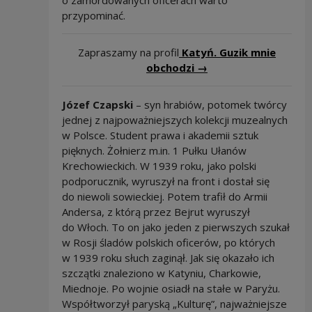
o zamordowanych oficerach warto
przypominać.
Zapraszamy na profil
Katyń. Guzik mnie
Uwaga, link zostan
obchodzi →
Józef Czapski
– syn hrabiów, potomek twórcy
jednej z najpoważniejszych kolekcji muzealnych
w Polsce. Student prawa i akademii sztuk
pięknych. Żołnierz m.in. 1 Pułku Ułanów
Krechowieckich. W 1939 roku, jako polski
podporucznik, wyruszył na front i dostał się
do niewoli sowieckiej. Potem trafił do Armii
Andersa, z którą przez Bejrut wyruszył
do Włoch. To on jako jeden z pierwszych szukał
w Rosji śladów polskich oficerów, po których
w 1939 roku słuch zaginął. Jak się okazało ich
szczątki znaleziono w Katyniu, Charkowie,
Miednoje. Po wojnie osiadł na stałe w Paryżu.
Współtworzył paryską „Kulturę”, najważniejsze