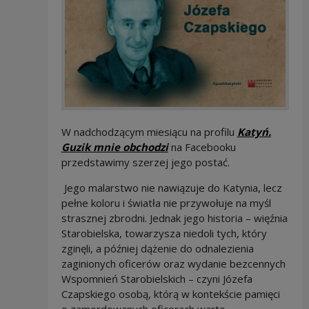
W nadchodzącym miesiącu na profilu
Katyń.
Uwaga, link zostanie otwa
Guzik mnie obchodzi
na Facebooku
przedstawimy szerzej jego postać.
Jego malarstwo nie nawiązuje do Katynia, lecz
pełne koloru i światła nie przywołuje na myśl
strasznej zbrodni. Jednak jego historia – więźnia
Starobielska, towarzysza niedoli tych, który
zginęli, a później dążenie do odnalezienia
zaginionych oficerów oraz wydanie bezcennych
Wspomnień Starobielskich – czyni Józefa
Czapskiego osobą, którą w kontekście pamięci