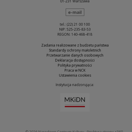
01-231 Warszawa
wyślij wiadomość
e-mail
tel.: (22) 21 00 100
NIP: 525-235-83-53
REGON: 140-468-418
Zadania realizowane z budżetu państwa
Standardy ochrony małoletnich
Przetwarzanie danych osobowych
Deklaracja dostępności
Polityka prywatności
Praca w NCK
Ustawienia cookies
Instytucja nadzorująca:
Uwaga, link zostanie otw
Uwaga
© 2026
Narodowe Centrum Kultury
Struktura strony:
s360