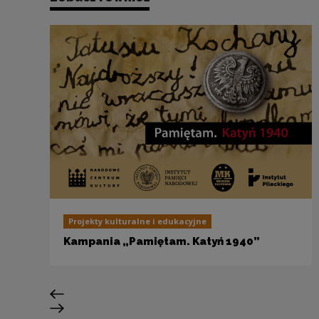
Projekty kulturalne i edukacyjne
Kampania „Pamiętam. Katyń 1940”
Poprzedni slajd
Następny slajd