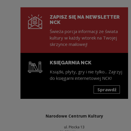
ZAPISZ SIĘ NA NEWSLETTER
NCK
Świeża porcja informacji ze świata
kultury w każdy wtorek na Twojej
skrzynce mailowej!
KSIĘGARNIA NCK
Książki, płyty, gry i nie tylko... Zajrzyj
do księgarni internetowej NCK!
Sprawdź
Uwaga, link zostanie otwarty w nowym oknie
Narodowe Centrum Kultury
ul. Płocka 13