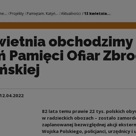
dzimy Dzień Pamięci
ne...
Projekty
Pamiętam. Katyń...
Aktualności
13 kwietnia...
wietnia obchodzimy
ń Pamięci Ofiar Zbro
ńskiej
12.04.2022
82 lata temu prawie 22 tys. polskich ob
w radzieckich obozach – zostało zamor
zaplanowanej bezwzględnej akcji ekstermi
Wojska Polskiego, policjanci, urzędnicy i u