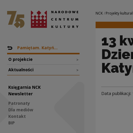
13 kwietnia obcho
Narodowe Centrum Kultury
Nawigacja
NCK
Projekty kultural
13 k
Nawigacja
Powrót do: Projekty
Pamiętam. Katyń...
Dzie
O projekcie
>
Katy
Aktualności
>
Księgarnia NCK
Data publikacji:
Newsletter
Patronaty
Dla mediów
Kontakt
BIP