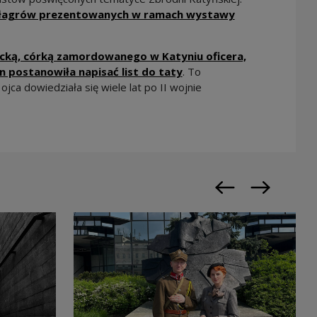
 łagrów prezentowanych w ramach wystawy
y w nowym oknie
cką, córką zamordowanego w Katyniu oficera,
Uwaga, link zostanie ot
in postanowiła napisać list do taty
. To
jca dowiedziała się wiele lat po II wojnie
Poprzedni slajd
Następny sl