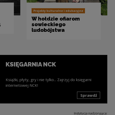
Projekty kulturalne i edukacyjne
W hołdzie ofiarom
5
sowieckiego
ludobójstwa
KSIĘGARNIA NCK
Książki, płyty, gry i nie tylko... Zajrzyj do księgarni
internetowej NCK!
Sprawdź
k zostanie otwarty w nowym oknie
Instytucja nadzorująca: