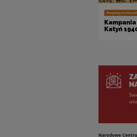
Projekty kultura
Kampania
Katyń 194
ZA
N
Świ
wto
Narodowe Centru