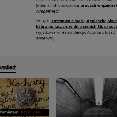
Jeden z nich opowiada
o pracach więźniów
Uwaga, link zostanie otwart
Niepamięci
.
Drugi to
rozmowa z Marią Agnieszką Siwe
która po latach, w dniu swoich 80. urodz
wyjątkowa korespondencja. Autorka o losach o
światowej.
wnież