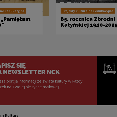
lne i edukacyjne
Projekty kulturalne i edukacyjne
 „Pamiętam.
85. rocznica Zbrodni
0”
Katyńskiej 1940-202
PISZ SIĘ
A NEWSLETTER NCK
eża porcja informacji ze świata kultury w każdy
rek na Twojej skrzynce mailowej!
Uwaga, lin
m Kultury