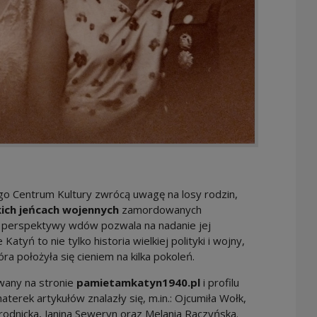
o Centrum Kultury zwrócą uwagę na losy rodzin,
ich jeńcach wojennych
zamordowanych
z perspektywy wdów pozwala na nadanie jej
tyń to nie tylko historia wielkiej polityki i wojny,
która położyła się cieniem na kilka pokoleń.
wany na stronie
pamietamkatyn1940.pl
i profilu
terek artykułów znalazły się, m.in.: Ojcumiła Wołk,
rodnicka, Janina Seweryn oraz Melania Raczyńska.