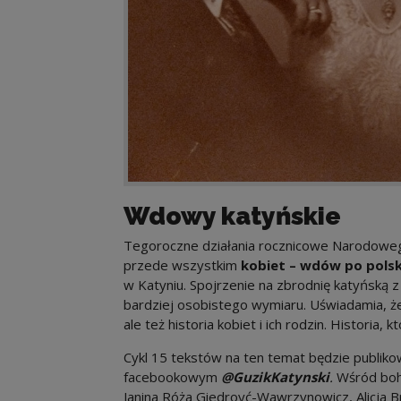
Wdowy katyńskie
Tegoroczne działania rocznicowe Narodoweg
przede wszystkim
kobiet – wdów po polsk
w Katyniu.
Spojrzenie na zbrodnię katyńską 
bardziej osobistego wymiaru. Uświadamia, że Ka
ale też historia kobiet i ich rodzin. Historia, 
Cykl 15 tekstów na ten temat będzie publiko
facebookowym
@GuzikKatynski
.
Wśród boha
Janina Róża Giedroyć-Wawrzynowicz, Alicja B