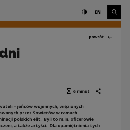
Ustawienia i wyszuki
Wysoki kontrast
CHANGE LAN
Rozwiń 
 Ofiar Zbrodni Katy
EN
Powrót do:Aktualno
powrót
dni
Średni czas czytania
podziel się
drukuj
6 minut
ywateli – jeńców wojennych, więzionych
dowanych przez Sowietów w ramach
nacji polskich elit.
Byli to m.in. oficerowie
czeni, a także artyści.
Dla upamiętnienia tych