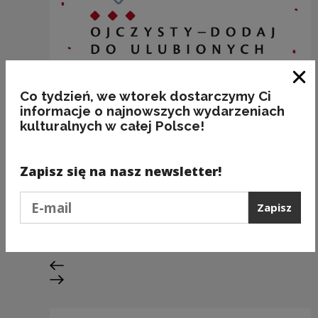
Zam
Co tydzień, we wtorek dostarczymy Ci
informacje o najnowszych wydarzeniach
kulturalnych w całej Polsce!
Zapisz się na nasz newsletter!
SZAFA
Podaj e-mail
Zapisz
Kategorie:
etymologia, przedmioty, technika
Poprzedni slajd
Następny slajd