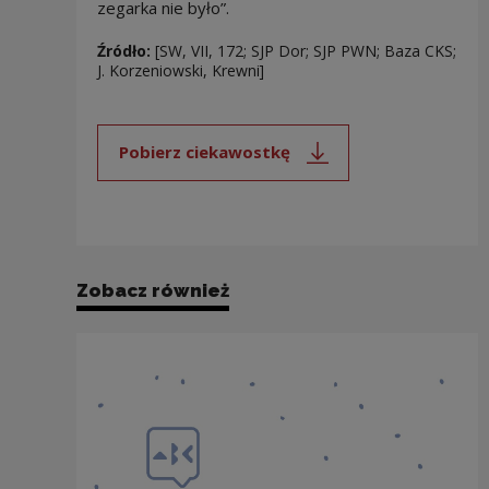
zegarka nie było”.
Źródło:
[SW, VII, 172; SJP Dor; SJP PWN; Baza CKS;
J. Korzeniowski, Krewni]
Pobierz ciekawostkę
Uwaga, link zostanie otwarty 
Zobacz również