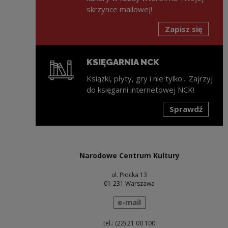
skrzynce mailowej!
Zapisz się
KSIĘGARNIA NCK
Książki, płyty, gry i nie tylko... Zajrzyj
do księgarni internetowej NCK!
Sprawdź
Uwaga, link zostanie otwarty w nowym oknie
Narodowe Centrum Kultury
ul. Płocka 13
01-231 Warszawa
wyślij wiadomość
e-mail
tel.: (22) 21 00 100