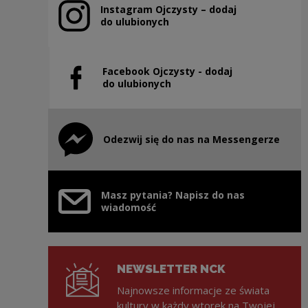
Instagram Ojczysty – dodaj
Uwaga, link zostanie otwarty w nowym oknie
do ulubionych
Facebook Ojczysty - dodaj
Uwaga, link zostanie otwarty w nowym oknie
do ulubionych
Odezwij się do nas na Messengerze
Uwaga, link zostanie otwarty w nowym oknie
Masz pytania? Napisz do nas
wiadomość
NEWSLETTER NCK
Najnowsze informacje ze świata
kultury w każdy wtorek na Twojej