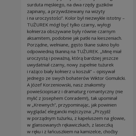
surduta męskiego, na dwa rzędy guzików
zapinany, a przywdziewany na wizyty
i na uroczystości”. Kolor był niezwykle istotny –
TUŻUREK mógł być tylko czarny, wyłogi
kołnierza obszywane były równie czarnym
aksamitem, podobnie jak patki na kieszeniach.
Porządne, wełniane, gęsto tkane sukno było
odpowiednią tkaniną na TUŻUREK. „Minę miał
uroczystą i poważną, którą bardziej jeszcze
uwydatniał czarny, nowy zupełnie tużurek
i rażąco biały kołnierz u koszuli” – opisywał
jednego ze swych bohaterów Wiktor Gomulicki.
A Józef Korzeniowski, nasz znakomity
powieściopisarz i dramaturg romantyczny (nie
mylić z Josephem Conradem!), tak upominał
w „Krewnych”, przypominając, jak powinien
wyglądać elegancki mężczyzna: „Przyjdź
w porządnym tużurku, z kapeluszem na głowie,
w glansowanych rękawiczkach, z laseczką
w ręku i z łańcuszkiem na kamizelce, choćby