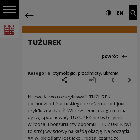
na całej stro
TUŻUREK | Narodowe Centrum Kultury
Ustawienia i wyszukiw
Wysoki kontra
CHANG
Roz
EN
Nawigacja
powrót
Włącz nawigację
Narodowe Centrum Kultury
TUŻUREK
Powrót do:Cieka
powrót
Kategorie:
etymologia
,
przedmioty
,
ubrania
podziel się
drukuj
pobierz
Poprzedni
Nas
Nazwę łatwo rozszyfrować: TUŻUREK
pochodzi od francuskiego określenia tout jour,
czyli ‘każdy dzień’. Wbrew temu, czego można
by się spodziewać, TUŻUREK nie był czymś
w rodzaju bonżurki czy podomki – TUŻUREK był
to strój wyjściowy na każdą okazję. Na początku
XX w. określany jest jako „rodzaj czarnego