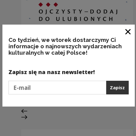
Zam
Co tydzień, we wtorek dostarczymy Ci
informacje o najnowszych wydarzeniach
kulturalnych w całej Polsce!
Zapisz się na nasz newsletter!
SZAFA
Podaj e-mail
Zapisz
Kategorie:
etymologia, przedmioty, technika
Poprzedni slajd
Następny slajd