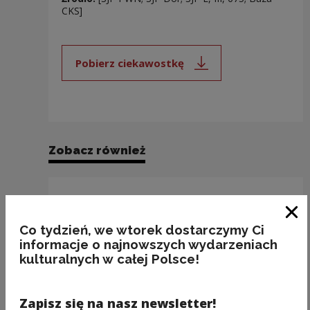
CKS]
Pobierz ciekawostkę
Uwaga, link zostanie otwarty 
Zobacz również
Zam
Co tydzień, we wtorek dostarczymy Ci
informacje o najnowszych wydarzeniach
kulturalnych w całej Polsce!
Zapisz się na nasz newsletter!