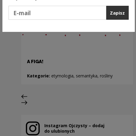
Podaj e-mail
Zapisz
A FIGA!
Kategorie:
etymologia, semantyka, rośliny
Poprzedni slajd
Następny slajd
Instagram Ojczysty – dodaj
Uwaga, link zostanie otwarty w nowym oknie
do ulubionych