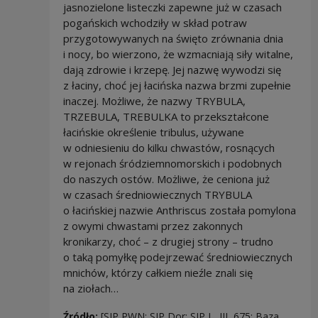
jasnozielone listeczki zapewne już w czasach
pogańskich wchodziły w skład potraw
przygotowywanych na święto zrównania dnia
i nocy, bo wierzono, że wzmacniają siły witalne,
dają zdrowie i krzepę. Jej nazwę wywodzi się
z łaciny, choć jej łacińska nazwa brzmi zupełnie
inaczej. Możliwe, że nazwy TRYBULA,
TRZEBULA, TREBULKA to przekształcone
łacińskie określenie tribulus, używane
w odniesieniu do kilku chwastów, rosnących
w rejonach śródziemnomorskich i podobnych
do naszych ostów. Możliwe, że ceniona już
w czasach średniowiecznych TRYBULA
o łacińskiej nazwie Anthriscus została pomylona
z owymi chwastami przez zakonnych
kronikarzy, choć – z drugiej strony – trudno
o taką pomyłkę podejrzewać średniowiecznych
mnichów, którzy całkiem nieźle znali się
na ziołach…
Źródło:
[SJP PWN; SJP Dor; SJP L, III, 675; Baza