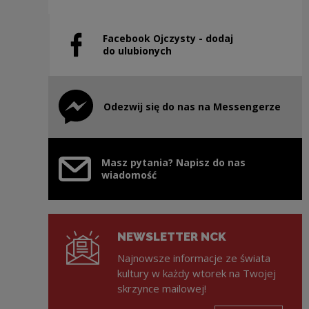
Facebook Ojczysty - dodaj
Uwaga, link zostanie otwarty w nowym oknie
do ulubionych
Odezwij się do nas na Messengerze
Uwaga, link zostanie otwarty w nowym oknie
Masz pytania? Napisz do nas
wiadomość
NEWSLETTER NCK
Najnowsze informacje ze świata
kultury w każdy wtorek na Twojej
skrzynce mailowej!