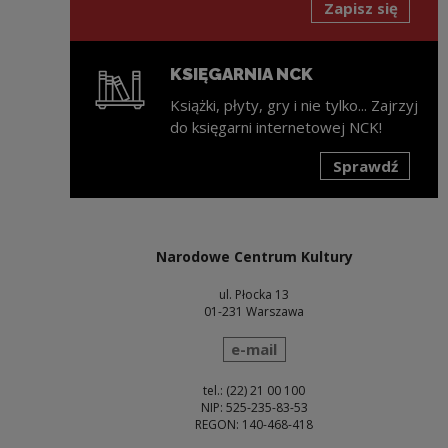
Zapisz się
KSIĘGARNIA NCK
Książki, płyty, gry i nie tylko... Zajrzyj
do księgarni internetowej NCK!
Sprawdź
Uwaga, link zostanie otwarty w nowym oknie
Narodowe Centrum Kultury
ul. Płocka 13
01-231 Warszawa
wyślij wiadomość
e-mail
tel.: (22) 21 00 100
NIP: 525-235-83-53
REGON: 140-468-418