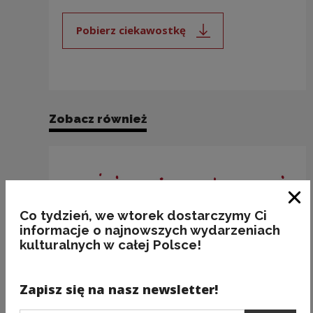
Pobierz ciekawostkę
Uwaga, link zostanie otwarty 
Zobacz również
Zam
Co tydzień, we wtorek dostarczymy Ci
informacje o najnowszych wydarzeniach
kulturalnych w całej Polsce!
Zapisz się na nasz newsletter!