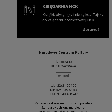
KSIĘGARNIA NCK
Książki, płyty, gry i nie tylko... Zajrzyj
do księgarni internetowej NCK!
Sprawdź
Uwaga, link zostanie otwarty w nowym oknie
Narodowe Centrum Kultury
ul. Płocka 13
01-231 Warszawa
wyślij wiadomość
e-mail
tel.: (22) 21 00 100
NIP: 525-235-83-53
REGON: 140-468-418
Zadania realizowane z budżetu państwa
Standardy ochrony małoletnich
Przetwarzanie danych osobowych