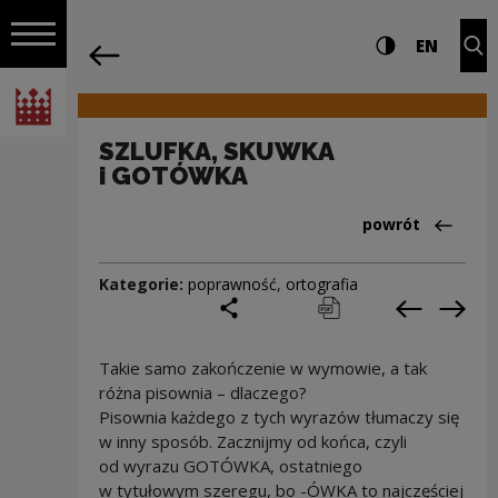
na całej stro
SZLUFKA, SKUWKA i GOTÓWKA | Narodo
Ustawienia i wyszukiw
Wysoki kontra
CHANG
Roz
EN
Nawigacja
powrót
Włącz nawigację
Narodowe Centrum Kultury
SZLUFKA, SKUWKA
i GOTÓWKA
Powrót do:Cieka
powrót
Kategorie:
poprawność
,
ortografia
podziel się
drukuj
pobierz
Poprzedni
Nas
Takie samo zakończenie w wymowie, a tak
różna pisownia – dlaczego?
Pisownia każdego z tych wyrazów tłumaczy się
w inny sposób. Zacznijmy od końca, czyli
od wyrazu GOTÓWKA, ostatniego
w tytułowym szeregu, bo -ÓWKA to najczęściej