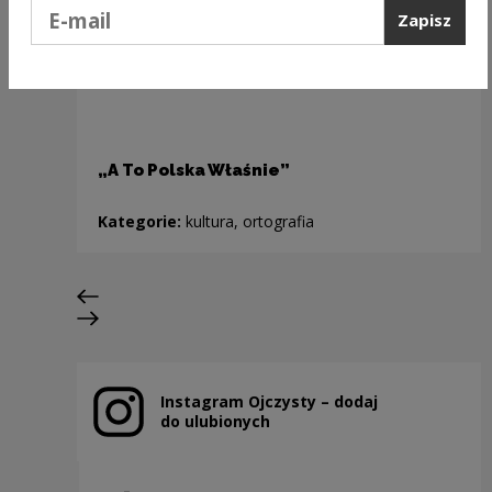
Podaj e-mail
Zapisz
„A To Polska Właśnie”
Kategorie:
kultura, ortografia
Poprzedni slajd
Następny slajd
Instagram Ojczysty – dodaj
Uwaga, link zostanie otwarty w nowym oknie
do ulubionych