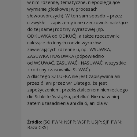
w nim rdzenne, tematyczne, niepodlegające
wymianie głoskowej w procesach
słowotwórczych). W ten sam sposób – przez
u zwykłe – zapiszemy inne rzeczowniki należące
do tej samej rodziny wyrazowej (np.
ODKUWKA od ODKUĆ), a także rzeczowniki
należące do innych rodzin wyrazów
zawierających rdzenne u, np.: WSUWKA,
ZASUWKA i NASUWKA (odpowiednio
od WSUWAĆ, ZASUWAĆ i NASUWAĆ, wszystkie
z rodziny czasownika SUWAĆ).
A dlaczego SZLUFKA nie jest zapisywana ani
przez ó, ani przez w? Dlatego, że jest
zapożyczeniem, przekształceniem niemieckiego
die Schleife ‘wstążka, pętelka’. Nie ma w niej
zatem uzasadnienia ani dla ó, ani dla w.
Źródło:
[SO PWN; NSPP; WSPP; USJP; SJP PWN;
Baza CKS]