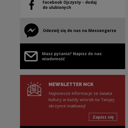
Facebook Ojczysty - dodaj
Uwaga, link zostanie otwarty w nowym oknie
do ulubionych
Odezwij się do nas na Messengerze
Uwaga, link zostanie otwarty w nowym oknie
Masz pytania? Napisz do nas
wiadomość
NEWSLETTER NCK
Najnowsze informacje ze świata
kultury w każdy wtorek na Twojej
skrzynce mailowej!
Zapisz się