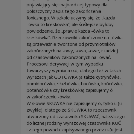
pojawiający się i najbardziej typowy dla
polszczyzny zapis tego zakończenia
fonicznego. W szkole uczymy się, że „każda
-ówka to kreskówka”, ale ściślejsze byłoby
powiedzenie, że „prawie każda -ówka to
kreskówka”. Rzeczowniki zakończone na -ówka
są przeważnie tworzone od przymiotników
zakończonych na -owy, -owa, -owe, rzadziej
od czasowników zakończonych na -ować.
Procesowi derywacji w tym wypadku
towarzyszy wymiana o:ó, dlatego też w takich
wyrazach jak GOTÓWKA (a także cytrynówka,
pomidorówka, służbówka, bacówka, końcówka,
potańcówka czy kreskówka) zapisujemy ó
w zakończeniu -ówka.
W słowie SKUWKA nie zapisujemy ó, tylko u (u
zwykłe), dlatego że SKUWKA to rzeczownik
utworzony od czasownika SKUWAĆ, należącego
do licznej rodziny wyrazowej czasownika KUĆ
i z tego powodu zapisywanego przez u-(u jest