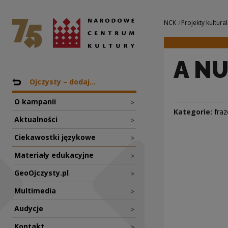
A NUŻ, WIDELEC...
Narodowe Centrum Kultury
Nawigacja
NCK
Projekty kultural
A NU
Nawigacja
Powrót do: Projekty
Ojczysty – dodaj...
O kampanii
>
Kategorie:
fraz
Aktualności
>
Ciekawostki językowe
>
Materiały edukacyjne
>
GeoOjczysty.pl
>
Multimedia
>
Audycje
>
Kontakt
>