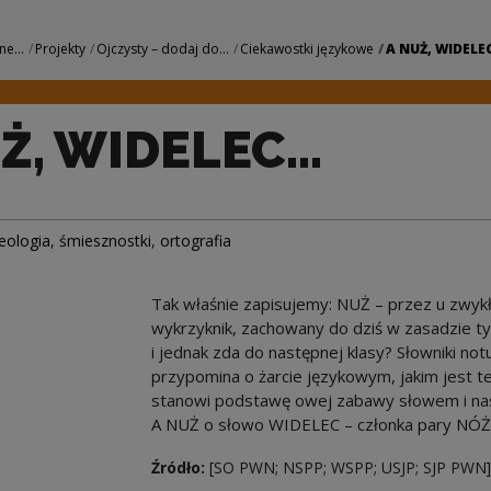
 | Narodowe Centrum
ne...
Projekty
Ojczysty – dodaj do...
Ciekawostki językowe
A NUŻ, WIDELEC
Ż, WIDELEC...
eologia
,
śmiesznostki
,
ortografia
Tak właśnie zapisujemy: NUŻ – przez u zwykł
wykrzyknik, zachowany do dziś w zasadzie tyl
i jednak zda do następnej klasy? Słowniki no
przypomina o żarcie językowym, jakim jest 
stanowi podstawę owej zabawy słowem i nas
A NUŻ o słowo WIDELEC – członka pary NÓŻ
Źródło:
[SO PWN; NSPP; WSPP; USJP; SJP PWN]