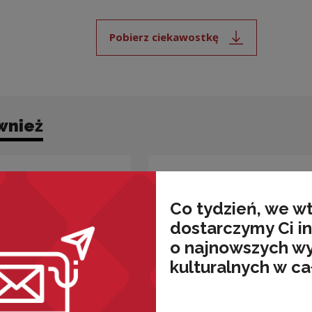
Pobierz ciekawostkę
Uwaga, link zostanie ot
wnież
Co tydzień, we w
dostarczymy Ci i
o najnowszych w
kulturalnych w ca