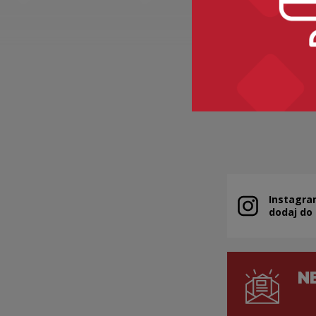
„A To Pols
Kategorie:
kult
Instagra
Uwaga, link zo
dodaj do
N