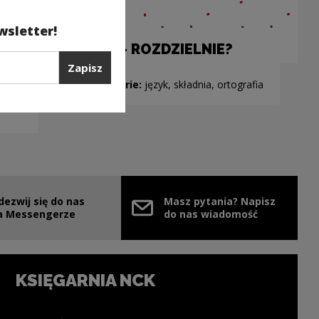
wsletter!
A BY - ROZDZIELNIE?
Zapisz
Kategorie:
język, składnia, ortografia
dezwij się do nas
Masz pytania? Napisz
nie
ink zostanie otwarty w nowym oknie
a Messengerze
do nas wiadomość
KSIĘGARNIA NCK