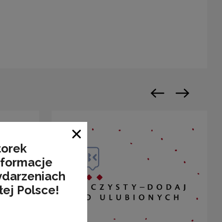
warty w nowym oknie
Poprzedni slajd
Następny sl
Zamknij okno
torek
nformacje
ydarzeniach
łej Polsce!