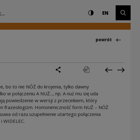
Ustawienia i wyszuki
Wysoki kontrast
CHANGE LAN
Rozwiń 
 Kultury
EN
...
Powrót do:Ciekawo
powrót
podziel się
drukuj
pobierz
Poprzednia 
Następ
e, bo to nie NÓŻ do krojenia, tylko dawny
ko w połączeniu A NUŻ..., np. A nuż mu się uda
tują powiedzenie w wersji z przecinkiem, który
ten frazeologizm. Homonimiczność form NUŻ – NÓŻ
uwa od razu uzupełnienie utartego połączenia
 i WIDELEC.