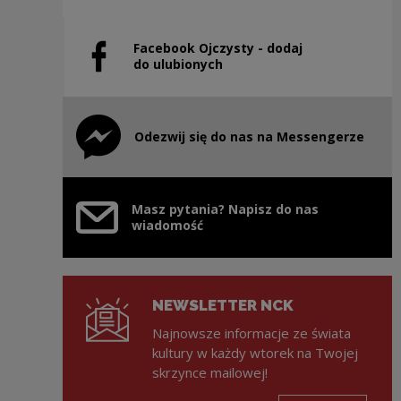
Facebook Ojczysty - dodaj
Uwaga, link zostanie otwarty w nowym oknie
do ulubionych
Odezwij się do nas na Messengerze
Uwaga, link zostanie otwarty w nowym oknie
Masz pytania? Napisz do nas
wiadomość
NEWSLETTER NCK
Najnowsze informacje ze świata
kultury w każdy wtorek na Twojej
skrzynce mailowej!