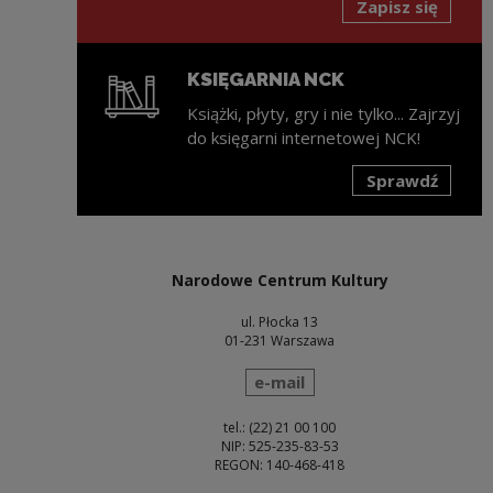
Zapisz się
KSIĘGARNIA NCK
Książki, płyty, gry i nie tylko... Zajrzyj
do księgarni internetowej NCK!
Sprawdź
Uwaga, link zostanie otwarty w nowym oknie
Narodowe Centrum Kultury
ul. Płocka 13
01-231 Warszawa
wyślij wiadomość
e-mail
tel.: (22) 21 00 100
NIP: 525-235-83-53
REGON: 140-468-418