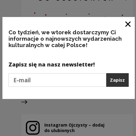
Zam
Co tydzień, we wtorek dostarczymy Ci
informacje o najnowszych wydarzeniach
kulturalnych w całej Polsce!
BAR OTWARTY – MAMY OTWARTE –
JESTEŚMY OTWARCI
Zapisz się na nasz newsletter!
Kategorie:
semantyka, stylistyka, poprawność
Podaj e-mail
Zapisz
Poprzedni slajd
Następny slajd
Instagram Ojczysty – dodaj
Uwaga, link zostanie otwarty w nowym oknie
do ulubionych