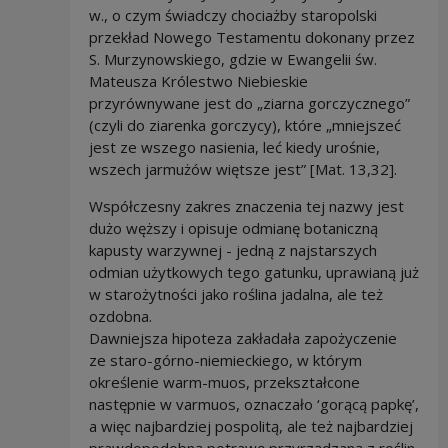
w., o czym świadczy chociażby staropolski
przekład Nowego Testamentu dokonany przez
S. Murzynowskiego, gdzie w Ewangelii św.
Mateusza Królestwo Niebieskie
przyrównywane jest do „ziarna gorczycznego”
(czyli do ziarenka gorczycy), które „mniejszeć
jest ze wszego nasienia, leć kiedy urośnie,
wszech jarmużów więtsze jest” [Mat. 13,32].
Współczesny zakres znaczenia tej nazwy jest
dużo węższy i opisuje odmianę botaniczną
kapusty warzywnej - jedną z najstarszych
odmian użytkowych tego gatunku, uprawianą już
w starożytności jako roślina jadalna, ale też
ozdobna.
Dawniejsza hipoteza zakładała zapożyczenie
ze staro-górno-niemieckiego, w którym
określenie warm-muos, przekształcone
następnie w varmuos, oznaczało ‘gorącą papkę’,
a więc najbardziej pospolitą, ale też najbardziej
prawdopodobną potrawę przyrządzaną z roślin.