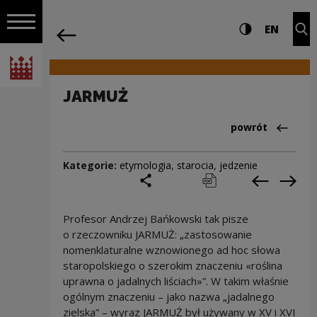
na całej stro
JARMUŻ | Narodowe Centrum Kultury
Ustawienia i wyszukiw
Wysoki kontra
CHANG
Roz
EN
Nawigacja
powrót
Włącz nawigację
Narodowe Centrum Kultury
JARMUŻ
Powrót do:Cieka
powrót
Kategorie:
etymologia
,
starocia
,
jedzenie
podziel się
drukuj
pobierz
Poprzedni
Nas
Profesor Andrzej Bańkowski tak pisze
o rzeczowniku JARMUŻ: „zastosowanie
nomenklaturalne wznowionego ad hoc słowa
staropolskiego o szerokim znaczeniu «roślina
uprawna o jadalnych liściach»”. W takim właśnie
ogólnym znaczeniu – jako nazwa „jadalnego
zielska” – wyraz JARMUŻ był używany w XV i XVI