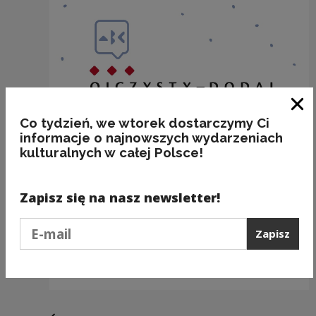
Zam
Co tydzień, we wtorek dostarczymy Ci
informacje o najnowszych wydarzeniach
kulturalnych w całej Polsce!
Zapisz się na nasz newsletter!
Podaj e-mail
Zapisz
A CIOTKA IDALIA JEŚĆ KURKOM SYPIE...
Kategorie:
frazeologia, zajęcia, poprawność