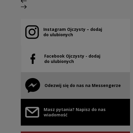
Poprzedni slajd
Następny slajd
Instagram Ojczysty – dodaj
Uwaga, link zostanie otwarty w nowym oknie
do ulubionych
Facebook Ojczysty - dodaj
Uwaga, link zostanie otwarty w nowym oknie
do ulubionych
Odezwij się do nas na Messengerze
Uwaga, link zostanie otwarty w nowym oknie
Masz pytania? Napisz do nas
wiadomość