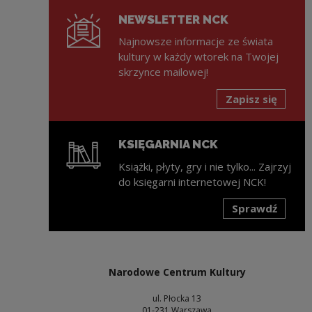
NEWSLETTER NCK
Najnowsze informacje ze świata
kultury w każdy wtorek na Twojej
skrzynce mailowej!
Zapisz się
KSIĘGARNIA NCK
Książki, płyty, gry i nie tylko... Zajrzyj
do księgarni internetowej NCK!
Sprawdź
Uwaga, link zostanie otwarty w nowym oknie
Narodowe Centrum Kultury
ul. Płocka 13
01-231 Warszawa