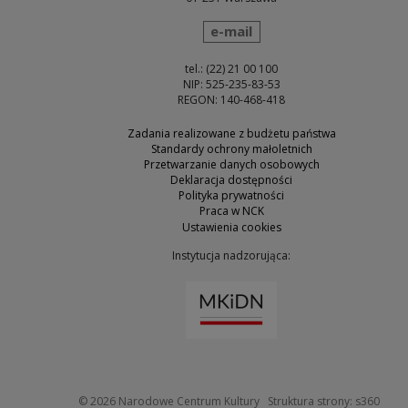
wyślij wiadomość
e-mail
tel.: (22) 21 00 100
NIP: 525-235-83-53
REGON: 140-468-418
Zadania realizowane z budżetu państwa
Standardy ochrony małoletnich
Przetwarzanie danych osobowych
Deklaracja dostępności
Polityka prywatności
Praca w NCK
Ustawienia cookies
Instytucja nadzorująca:
Uwaga, link zostanie otw
Uwaga
© 2026
Narodowe Centrum Kultury
Struktura strony:
s360