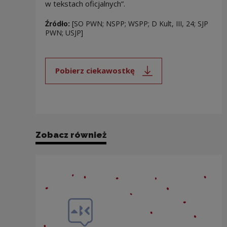
w tekstach oficjalnych”.
Źródło:
[SO PWN; NSPP; WSPP; D Kult, III, 24; SJP
PWN; USJP]
Pobierz ciekawostkę
Uwaga, link zostanie otwarty 
Zobacz również