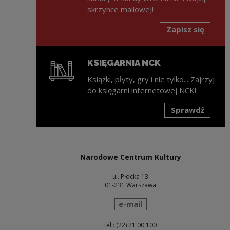
skrzynce mailowej!
Zapisz się
KSIĘGARNIA NCK
Książki, płyty, gry i nie tylko... Zajrzyj
do księgarni internetowej NCK!
Sprawdź
Uwaga, link zostanie otwarty w nowym oknie
Narodowe Centrum Kultury
ul. Płocka 13
01-231 Warszawa
wyślij wiadomość
e-mail
tel.: (22) 21 00 100