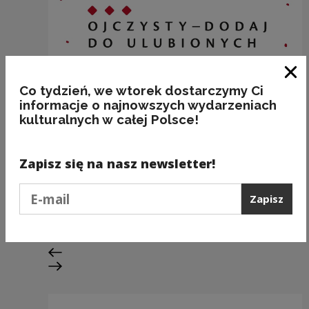
Zam
Co tydzień, we wtorek dostarczymy Ci
informacje o najnowszych wydarzeniach
kulturalnych w całej Polsce!
Zapisz się na nasz newsletter!
BAKALIE
Podaj e-mail
Zapisz
Kategorie:
semantyka, jedzenie
Poprzedni slajd
Następny slajd