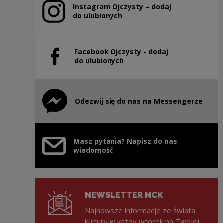
Instagram Ojczysty – dodaj
Uwaga, link zostanie otwarty w nowym oknie
do ulubionych
Facebook Ojczysty - dodaj
Uwaga, link zostanie otwarty w nowym oknie
do ulubionych
Odezwij się do nas na Messengerze
Uwaga, link zostanie otwarty w nowym oknie
Masz pytania? Napisz do nas
wiadomość
NEWSLETTER NCK
Najnowsze informacje ze świata
kultury w każdy wtorek na Twojej