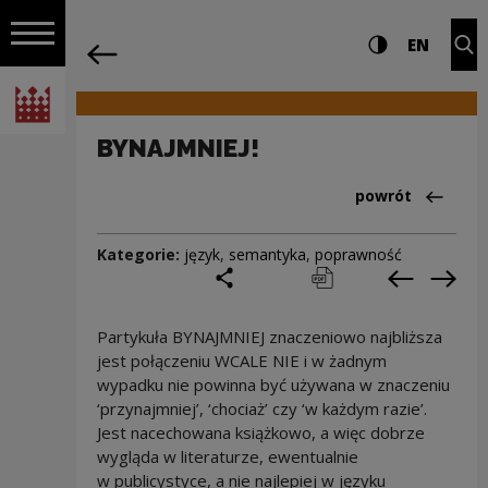
na całej stro
BYNAJMNIEJ! | Narodowe Centrum Kult
Ustawienia i wyszukiw
Wysoki kontra
CHANG
Roz
EN
Nawigacja
powrót
Włącz nawigację
Narodowe Centrum Kultury
BYNAJMNIEJ!
Powrót do:Cieka
powrót
Kategorie:
język
,
semantyka
,
poprawność
podziel się
drukuj
pobierz
Poprzedni
Nas
Partykuła BYNAJMNIEJ znaczeniowo najbliższa
jest połączeniu WCALE NIE i w żadnym
wypadku nie powinna być używana w znaczeniu
‘przynajmniej’, ‘chociaż’ czy ‘w każdym razie’.
Jest nacechowana książkowo, a więc dobrze
wygląda w literaturze, ewentualnie
w publicystyce, a nie najlepiej w języku