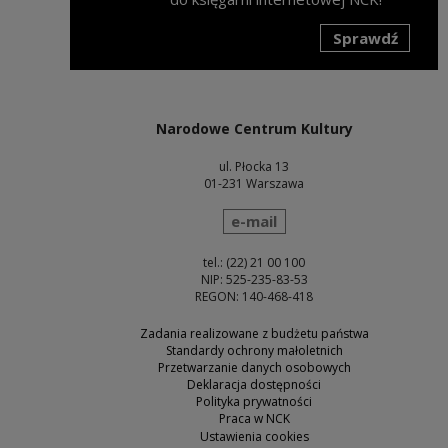
Sprawdź
Uwaga, link zostanie otwarty w nowym oknie
Narodowe Centrum Kultury
ul. Płocka 13
01-231 Warszawa
wyślij wiadomość
e-mail
tel.: (22) 21 00 100
NIP: 525-235-83-53
REGON: 140-468-418
Zadania realizowane z budżetu państwa
Standardy ochrony małoletnich
Przetwarzanie danych osobowych
Deklaracja dostępności
Polityka prywatności
Praca w NCK
Ustawienia cookies