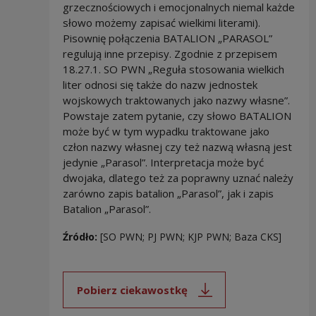
grzecznościowych i emocjonalnych niemal każde
słowo możemy zapisać wielkimi literami).
Pisownię połączenia BATALION „PARASOL”
regulują inne przepisy. Zgodnie z przepisem
18.27.1. SO PWN „Reguła stosowania wielkich
liter odnosi się także do nazw jednostek
wojskowych traktowanych jako nazwy własne”.
Powstaje zatem pytanie, czy słowo BATALION
może być w tym wypadku traktowane jako
człon nazwy własnej czy też nazwą własną jest
jedynie „Parasol”. Interpretacja może być
dwojaka, dlatego też za poprawny uznać należy
zarówno zapis batalion „Parasol”, jak i zapis
Batalion „Parasol”.
Źródło:
[SO PWN; PJ PWN; KJP PWN; Baza CKS]
Pobierz ciekawostkę
Uwaga, link zostanie otwarty 