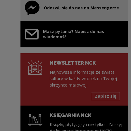
Odezwij się do nas na Messengerze
Uwaga, link zostanie otwarty w nowym oknie
Masz pytania? Napisz do nas
wiadomość
NEWSLETTER NCK
Najnowsze informacje ze świata
kultury w każdy wtorek na Twojej
skrzynce mailowej!
Zapisz się
KSIĘGARNIA NCK
Książki, płyty, gry i nie tylko... Zajrzyj
do księgarni internetowej NCK!