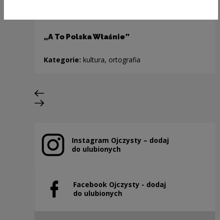
„A To Polska Właśnie”
Kategorie:
kultura, ortografia
Poprzedni slajd
Następny slajd
Instagram Ojczysty – dodaj
Uwaga, link zostanie otwarty w nowym oknie
do ulubionych
Facebook Ojczysty - dodaj
Uwaga, link zostanie otwarty w nowym oknie
do ulubionych