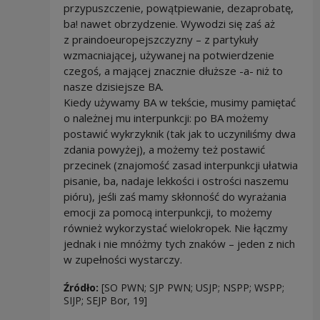
przypuszczenie, powątpiewanie, dezaprobatę,
ba! nawet obrzydzenie. Wywodzi się zaś aż
z praindoeuropejszczyzny – z partykuły
wzmacniającej, używanej na potwierdzenie
czegoś, a mającej znacznie dłuższe -a- niż to
nasze dzisiejsze BA.
Kiedy używamy BA w tekście, musimy pamiętać
o należnej mu interpunkcji: po BA możemy
postawić wykrzyknik (tak jak to uczyniliśmy dwa
zdania powyżej), a możemy też postawić
przecinek (znajomość zasad interpunkcji ułatwia
pisanie, ba, nadaje lekkości i ostrości naszemu
pióru), jeśli zaś mamy skłonność do wyrażania
emocji za pomocą interpunkcji, to możemy
również wykorzystać wielokropek. Nie łączmy
jednak i nie mnóżmy tych znaków – jeden z nich
w zupełności wystarczy.
Źródło:
[SO PWN; SJP PWN; USJP; NSPP; WSPP;
SIJP; SEJP Bor, 19]