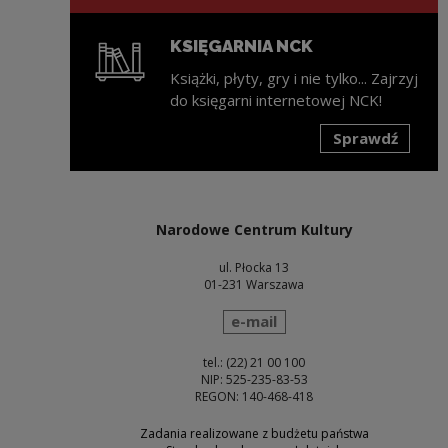
KSIĘGARNIA NCK
Książki, płyty, gry i nie tylko... Zajrzyj
do księgarni internetowej NCK!
Sprawdź
Uwaga, link zostanie otwarty w nowym oknie
Narodowe Centrum Kultury
ul. Płocka 13
01-231 Warszawa
wyślij wiadomość
e-mail
tel.: (22) 21 00 100
NIP: 525-235-83-53
REGON: 140-468-418
Zadania realizowane z budżetu państwa