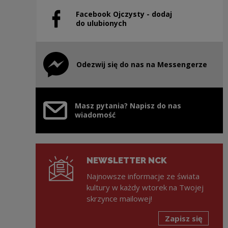
Facebook Ojczysty - dodaj
Uwaga, link zostanie otwarty w nowym oknie
do ulubionych
Odezwij się do nas na Messengerze
Uwaga, link zostanie otwarty w nowym oknie
Masz pytania? Napisz do nas
wiadomość
NEWSLETTER NCK
Najnowsze informacje ze świata
kultury w każdy wtorek na Twojej
skrzynce mailowej!
Zapisz się