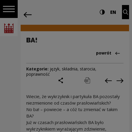
na całej stro
BA! | Narodowe Centrum Kultury
Ustawienia i wyszukiw
Wysoki kontra
CHANG
Roz
EN
Nawigacja
powrót
Włącz nawigację
Narodowe Centrum Kultury
BA!
Powrót do:Cieka
powrót
Kategorie:
język
,
składnia
,
starocia
,
poprawność
podziel się
drukuj
pobierz
Poprzedni
Nas
Wiecie, że wykrzyknik i partykuła BA pozostały
niezmienione od czasów prasłowiańskich?
No ba! – powiecie – a cóż tu zmieniać w takim
BA?
Już w czasach prasłowiańskich BA było
wykrzyknikiem wyrażającym zdziwienie,