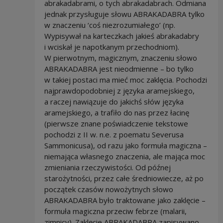
abrakadabrami, o tych abrakadabrach. Odmiana
jednak przysługuje słowu ABRAKADABRA tylko
w znaczeniu ‘coś niezrozumiałego’ (np.
Wypisywał na karteczkach jakieś abrakadabry
i wciskał je napotkanym przechodniom).
W pierwotnym, magicznym, znaczeniu słowo
ABRAKADABRA jest nieodmienne – bo tylko
w takiej postaci ma mieć moc zaklęcia. Pochodzi
najprawdopodobniej z języka aramejskiego,
a raczej nawiązuje do jakichś słów języka
aramejskiego, a trafiło do nas przez łacinę
(pierwsze znane poświadczenie tekstowe
pochodzi z II w. n.e. z poematu Severusa
Sammonicusa), od razu jako formuła magiczna –
niemająca własnego znaczenia, ale mająca moc
zmieniania rzeczywistości. Od późnej
starożytności, przez całe średniowiecze, aż po
początek czasów nowożytnych słowo
ABRAKADABRA było traktowane jako zaklęcie –
formuła magiczna przeciw febrze (malarii,
zimnicy). Zaklęcie ABRAKADABRA zapisywano