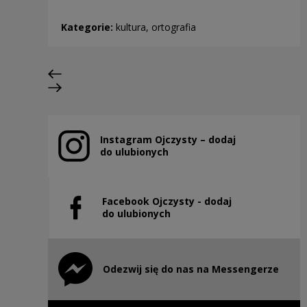
Kategorie:
kultura, ortografia
Poprzedni slajd
Następny slajd
Instagram Ojczysty – dodaj
Uwaga, link zostanie otwarty w nowym oknie
do ulubionych
Facebook Ojczysty - dodaj
Uwaga, link zostanie otwarty w nowym oknie
do ulubionych
Odezwij się do nas na Messengerze
Uwaga, link zostanie otwarty w nowym oknie