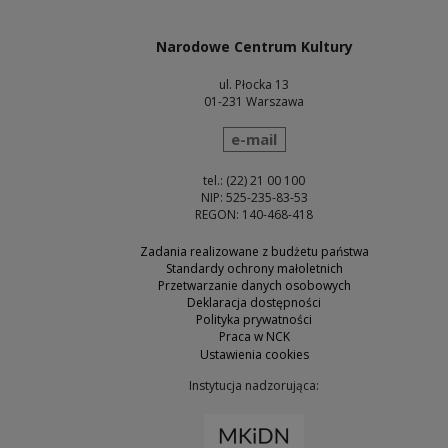
Narodowe Centrum Kultury
ul. Płocka 13
01-231 Warszawa
wyślij wiadomość
e-mail
tel.: (22) 21 00 100
NIP: 525-235-83-53
REGON: 140-468-418
Zadania realizowane z budżetu państwa
Standardy ochrony małoletnich
Przetwarzanie danych osobowych
Deklaracja dostępności
Polityka prywatności
Praca w NCK
Ustawienia cookies
Instytucja nadzorująca:
Uwaga, link zostanie otw