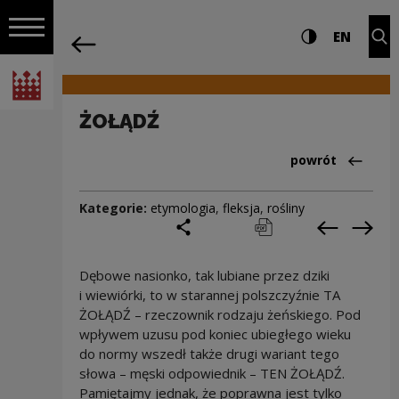
na całej stro
ŻOŁĄDŹ | Narodowe Centrum Kultury
Ustawienia i wyszukiw
Wysoki kontra
CHANG
Roz
EN
Nawigacja
powrót
Włącz nawigację
Narodowe Centrum Kultury
ŻOŁĄDŹ
Powrót do:Cieka
powrót
Kategorie:
etymologia
,
fleksja
,
rośliny
podziel się
drukuj
pobierz
Poprzedni
Nas
Dębowe nasionko, tak lubiane przez dziki
i wiewiórki, to w starannej polszczyźnie TA
ŻOŁĄDŹ – rzeczownik rodzaju żeńskiego. Pod
wpływem uzusu pod koniec ubiegłego wieku
do normy wszedł także drugi wariant tego
słowa – męski odpowiednik – TEN ŻOŁĄDŹ.
Pamiętajmy jednak, że poprawna jest tylko