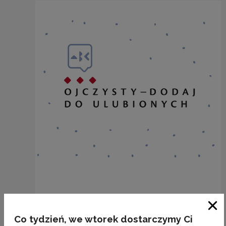
Nazwy miejscowości o nieoczywistej
odmianie: WŁOSZCZOWA
Zam
Co tydzień, we wtorek dostarczymy Ci