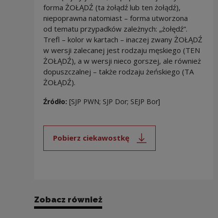
forma ŻOŁĄDŹ (ta żołądź lub ten żołądź),
niepoprawna natomiast – forma utworzona
od tematu przypadków zależnych: „żołędź”.
Trefl – kolor w kartach – inaczej zwany ŻOŁĄDŹ
w wersji zalecanej jest rodzaju męskiego (TEN
ŻOŁĄDŹ), a w wersji nieco gorszej, ale również
dopuszczalnej – także rodzaju żeńskiego (TA
ŻOŁĄDŹ).
Źródło:
[SJP PWN; SJP Dor; SEJP Bor]
Pobierz ciekawostkę
Uwaga, link zostanie otwarty 
Zobacz również