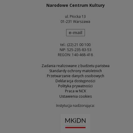
Narodowe Centrum Kultury
ul. Płocka 13
01-231 Warszawa
wyślij wiadomość
e-mail
tel.: (22) 21 00 100
NIP: 525-235-83-53
REGON: 140-468-418
Zadania realizowane z budżetu państwa
Standardy ochrony małoletnich
Przetwarzanie danych osobowych
Deklaracja dostępności
Polityka prywatności
Praca w NCK
Ustawienia cookies
Instytucja nadzorująca:
Uwaga, link zostanie otw