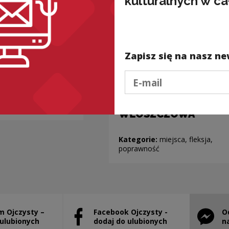
kulturalnych w ca
Zapisz się na nasz ne
Podaj e-mail
Nazwy miejscowości
o nieoczywistej
odmianie:
antyka, jedzenie
WŁOSZCZOWA
Kategorie:
miejsca, fleksja,
poprawność
m Ojczysty –
Facebook Ojczysty -
O
stanie otwarty w nowym oknie
Uwaga, link zostanie otwarty w nowym ok
Uwaga, l
 ulubionych
dodaj do ulubionych
n