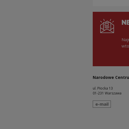
N
Naj
wto
Narodowe Centru
ul. Płocka 13
01-231 Warszawa
wyślij wiadomo
e-mail