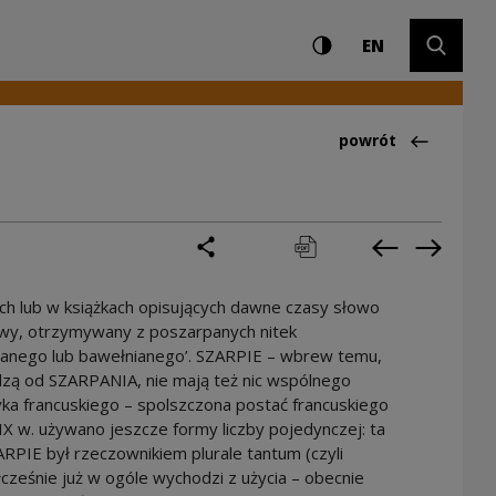
Ustawienia i wyszuki
Wysoki kontrast
CHANGE LAN
Rozwiń 
EN
Powrót do:Ciekawo
powrót
podziel się
drukuj
pobierz
Poprzednia 
Następ
ch lub w książkach opisujących dawne czasy słowo
wy, otrzymywany z poszarpanych nitek
ianego lub bawełnianego’. SZARPIE – wbrew temu,
zą od SZARPANIA, nie mają też nic wspólnego
ka francuskiego – spolszczona postać francuskiego
X w. używano jeszcze formy liczby pojedynczej: ta
RPIE był rzeczownikiem plurale tantum (czyli
cześnie już w ogóle wychodzi z użycia – obecnie