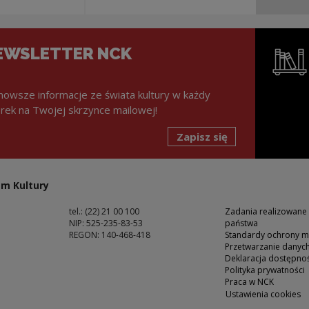
EWSLETTER NCK
nowsze informacje ze świata kultury w każdy
rek na Twojej skrzynce mailowej!
Zapisz się
Uwaga, lin
m Kultury
tel.: (22) 21 00 100
Zadania realizowane
NIP: 525-235-83-53
państwa
REGON: 140-468-418
Standardy ochrony m
Przetwarzanie dany
ść
Deklaracja dostępnoś
Polityka prywatności
Praca w NCK
Ustawienia cookies