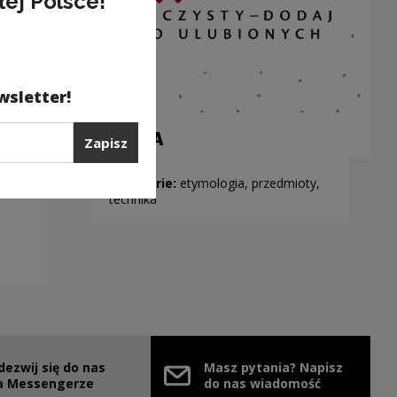
łej Polsce!
wsletter!
SZAFA
Zapisz
Kategorie:
etymologia, przedmioty,
technika
dezwij się do nas
Masz pytania? Napisz
nie
ink zostanie otwarty w nowym oknie
a Messengerze
do nas wiadomość