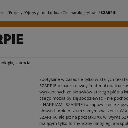
e Centrum Kultury
ne...
Projekty
Ojczysty – dodaj do...
Ciekawostki językowe
SZARPIE
RPIE
mologia
,
starocia
Spotykane w zasadzie tylko w starych teksta
SZARPIE oznacza dawny ‘materiał opatrunko
wyskubanych ze skrawków starego płótna ln
czego można by się spodziewać – nie pochod
z HARPIAMI. SZARPIE to zapożyczenie z języ
słowa charpie o takim samym znaczeniu. W XI
SZARPIA, ale już na początku XX w. wyraz SZA
mającym tylko formy liczby mnogiej), a współ