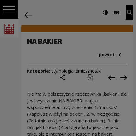
na całej stro
NA BAKIER | Narodowe Centrum Kultury
Ustawienia i wyszukiw
Wysoki kontra
CHANG
Roz
EN
Nawigacja
powrót
Włącz nawigację
Narodowe Centrum Kultury
NA BAKIER
Powrót do:Cieka
powrót
Kategorie:
etymologia
,
śmiesznostki
podziel się
drukuj
pobierz
Poprzedni
Nas
Nie ma w polszczyźnie rzeczownika „bakier”, ale
jest wyrażenie NA BAKIER, mające
współcześnie aż trzy znaczenia: 1. ‘na ukos’
(Kapelusz włożył na bakier), 2. ‘w niezgodzie’
(Ostatnio coś jesteś z żoną na bakier), 3. ‘nie
tak, jak trzeba’ (Z ortografią to jeszcze jako
tako, ale z interpunkcją jestem na bakier).