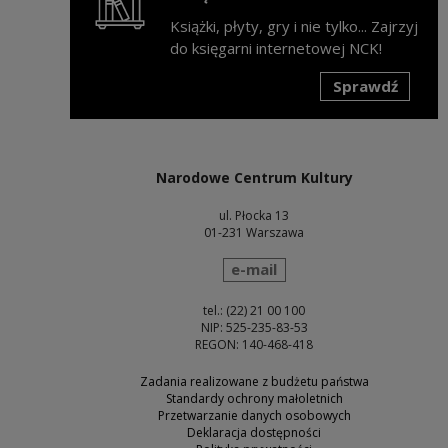
Książki, płyty, gry i nie tylko... Zajrzyj
do księgarni internetowej NCK!
Sprawdź
Uwaga, link zostanie otwarty w nowym oknie
Narodowe Centrum Kultury
ul. Płocka 13
01-231 Warszawa
wyślij wiadomość
e-mail
tel.: (22) 21 00 100
NIP: 525-235-83-53
REGON: 140-468-418
Zadania realizowane z budżetu państwa
Standardy ochrony małoletnich
Przetwarzanie danych osobowych
Deklaracja dostępności