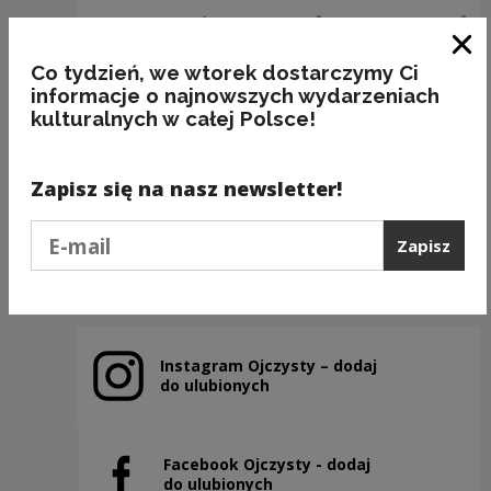
Zam
Co tydzień, we wtorek dostarczymy Ci
informacje o najnowszych wydarzeniach
kulturalnych w całej Polsce!
(NIE) ROBIĆ z IGŁY WIDŁY
Zapisz się na nasz newsletter!
Kategorie:
przedmioty, frazeologia, poprawność
Podaj e-mail
Zapisz
Poprzedni slajd
Następny slajd
Instagram Ojczysty – dodaj
Uwaga, link zostanie otwarty w nowym oknie
do ulubionych
Facebook Ojczysty - dodaj
Uwaga, link zostanie otwarty w nowym oknie
do ulubionych