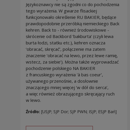
Językoznawcy nie są zgodni co do pochodzenia
tego wyrażenia. W gwarze flisackiej
funkcjonowało określenie RU BAKIER, będące
prawdopodobnie przeróbką niemieckiego Back
kehren. Back to - również środowiskowe -
skrócenie od Backbord ‘bakburta’ (czyli lewa
burta łodzi, statku etc.), kehren oznacza
‘obracać, skręcać’, połączenie ma zatem
znaczenie ‘obracać na lewo, przez lewe ramię,
wstecz, za siebie’). Można także wyprowadzać
pochodzenie polskiego NA BAKIER
z francuskiego wyrażenia ‘à bas coeur’,
używanego przenośnie, a dosłownie
znaczącego mniej więcej ‘w dół do serca’,
a więc również obrazującego skręcający ruch
w lewo.
Źródło:
[USJP; SJP Dor; SJP PWN; ISJP; ESJP Bań]