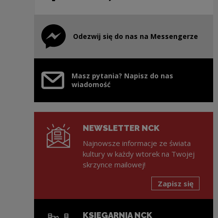
Odezwij się do nas na Messengerze
Uwaga, link zostanie otwarty w nowym oknie
Masz pytania? Napisz do nas
wiadomość
NEWSLETTER NCK
Najnowsze informacje ze świata
kultury w każdy wtorek na Twojej
skrzynce mailowej!
Zapisz się
KSIĘGARNIA NCK