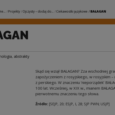
we Centrum Kultur
ne...
Projekty
Ojczysty – dodaj do...
Ciekawostki językowe
BAŁAGAN
AGAN
mologia
,
abstrakty
Skąd się wziął BAŁAGAN? Zza wschodniej gran
zapożyczeniem z rosyjskiego, w rosyjskim – n
z perskiego. W znaczeniu ‘nieporządek’ BAŁ
100 lat. Wcześniej, w XIX w., mianem BAŁAGA
pierwotnemu znaczeniu tego słowa.
Źródło:
[SEJP, 20; ESJP, I, 28; SJP PWN; USJP]