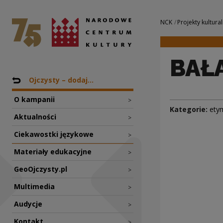
BAŁAGAN | Narodo
Narodowe Centrum Kultury
Nawigacja
NCK
Projekty kultural
BAŁ
Nawigacja
Powrót do: Projekty
Ojczysty – dodaj...
O kampanii
>
Kategorie:
ety
Aktualności
>
Ciekawostki językowe
>
Materiały edukacyjne
>
GeoOjczysty.pl
>
Multimedia
>
Audycje
>
Kontakt
>