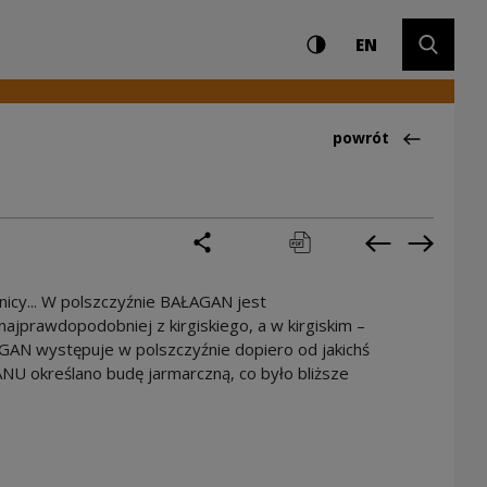
Ustawienia i wyszuki
Wysoki kontrast
CHANGE LAN
Rozwiń 
y
EN
Powrót do:Ciekawo
powrót
podziel się
drukuj
pobierz
Poprzednia 
Następ
icy... W polszczyźnie BAŁAGAN jest
ajprawdopodobniej z kirgiskiego, a w kirgiskim –
AGAN występuje w polszczyźnie dopiero od jakichś
NU określano budę jarmarczną, co było bliższe