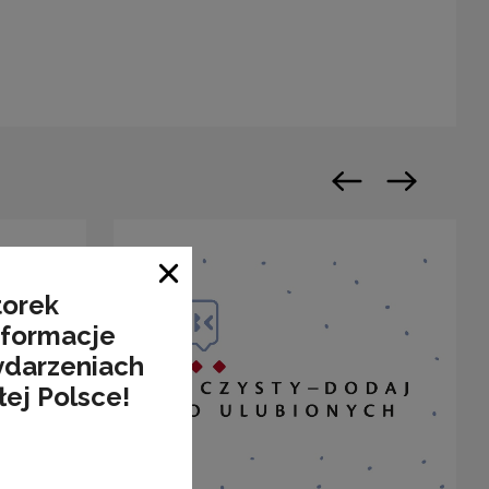
warty w nowym oknie
Poprzedni slajd
Następny sl
Zamknij okno
torek
nformacje
ydarzeniach
łej Polsce!