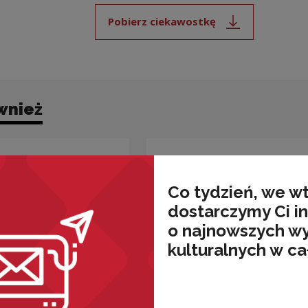
Pobierz ciekawostkę
Uwaga, link zostanie ot
wnież
Co tydzień, we w
dostarczymy Ci i
o najnowszych w
kulturalnych w ca