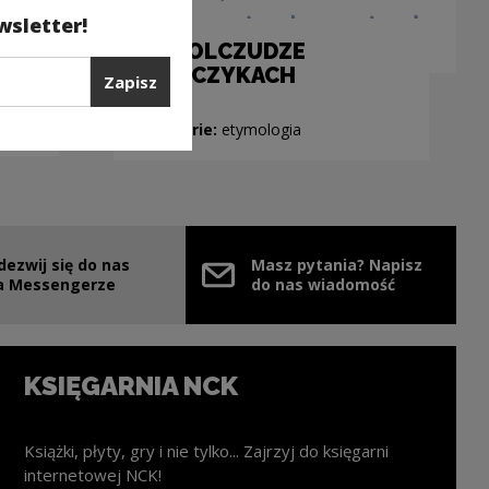
wsletter!
E!
...w KOLCZUDZE
i KOLCZYKACH
Zapisz
gia,
Kategorie:
etymologia
dezwij się do nas
Masz pytania? Napisz
nie
ink zostanie otwarty w nowym oknie
a Messengerze
do nas wiadomość
KSIĘGARNIA NCK
Książki, płyty, gry i nie tylko... Zajrzyj do księgarni
internetowej NCK!