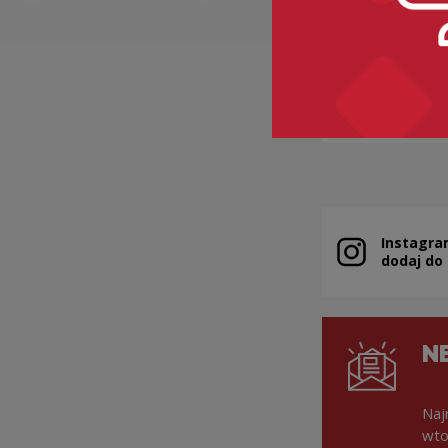
SZAFA
Kategorie:
ety
technika
Instagra
Uwaga, link zo
dodaj do
N
Naj
wto