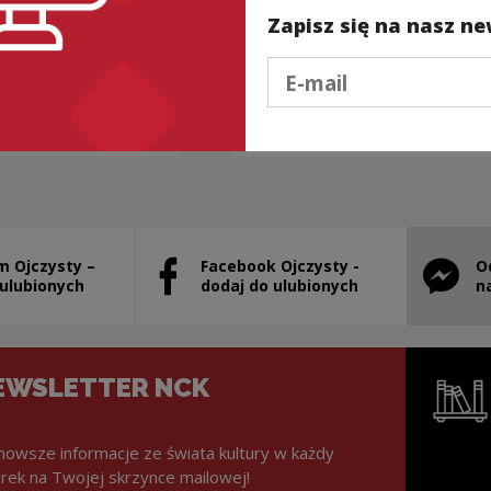
Zapisz się na nasz ne
...GDZIE PIEPRZ ROŚNI
Podaj e-mail
mologia, przedmioty,
Kategorie:
etymologia, frazeolo
jedzenie
m Ojczysty –
Facebook Ojczysty -
O
stanie otwarty w nowym oknie
Uwaga, link zostanie otwarty w nowym ok
Uwaga, l
 ulubionych
dodaj do ulubionych
n
EWSLETTER NCK
nowsze informacje ze świata kultury w każdy
rek na Twojej skrzynce mailowej!