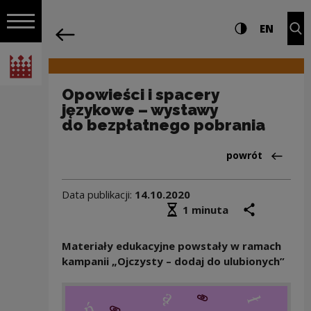
na całej stro
Opowieści i spacery językowe – wysta
Ustawienia i wyszukiw
Wysoki kontra
CHANG
Roz
EN
Nawigacja
powrót
Włącz nawigację
Narodowe Centrum Kultury
Opowieści i spacery
językowe – wystawy
do bezpłatnego pobrania
Powrót do:Aktua
powrót
Data publikacji:
14.10.2020
Średni czas czytania
podziel się
druk
1 minuta
Materiały edukacyjne powstały w ramach
kampanii „Ojczysty – dodaj do ulubionych”