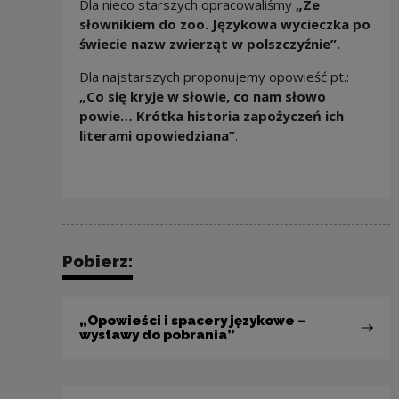
Dla nieco starszych opracowaliśmy
„Ze
słownikiem do zoo. Językowa wycieczka po
świecie nazw zwierząt w polszczyźnie”.
Dla
najstarszych proponujemy opowieść pt.:
„Co się kryje w słowie, co nam słowo
powie… Krótka historia zapożyczeń ich
literami opowiedziana”
.
Pobierz:
„Opowieści i spacery językowe –
wystawy do pobrania”