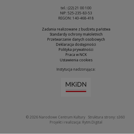
tel.: (22) 21 00 100
NIP: 525-235-83-53
REGON: 140-468-418
Zadania realizowane z budżetu państwa
Standardy ochrony małoletnich
Przetwarzanie danych osobowych
Deklaracja dostępności
Polityka prywatności
Praca w NCK
Ustawienia cookies
Instytucja nadzorująca:
Uwaga, link zostanie otw
Uwaga
© 2026
Narodowe Centrum Kultury
Struktura strony:
s360
Uwaga, link zosta
Projekt i realizacja:
Rytm.Digital