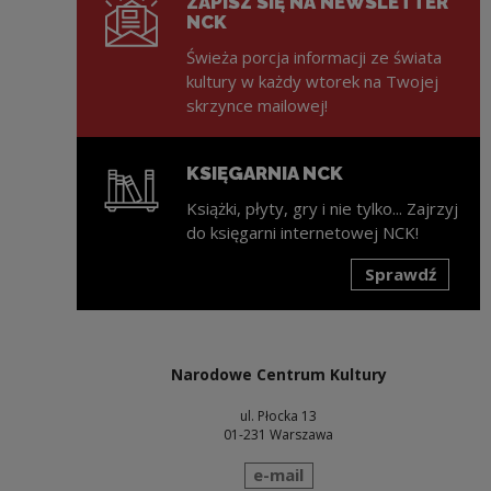
ZAPISZ SIĘ NA NEWSLETTER
NCK
Świeża porcja informacji ze świata
kultury w każdy wtorek na Twojej
skrzynce mailowej!
KSIĘGARNIA NCK
Książki, płyty, gry i nie tylko... Zajrzyj
do księgarni internetowej NCK!
Sprawdź
Uwaga, link zostanie otwarty w nowym oknie
Narodowe Centrum Kultury
ul. Płocka 13
01-231 Warszawa
wyślij wiadomość
e-mail