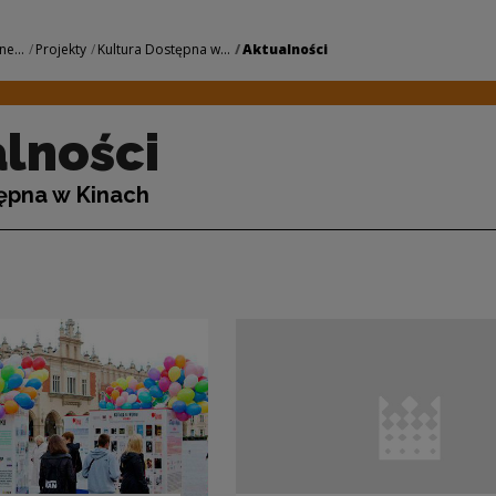
odowe Centrum Kult
ne...
Projekty
Kultura Dostępna w...
Aktualności
lności
ępna w Kinach