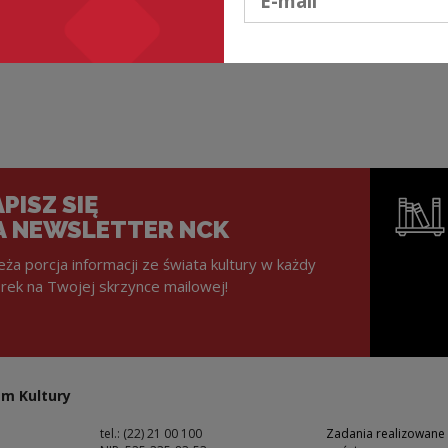
PISZ SIĘ
A NEWSLETTER NCK
eża porcja informacji ze świata kultury w każdy
rek na Twojej skrzynce mailowej!
Uwaga, lin
m Kultury
tel.: (22) 21 00 100
Zadania realizowane