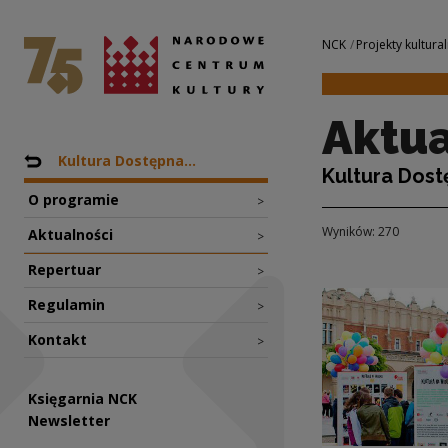
Aktualności | Nar
Narodowe Centrum Kultury
Nawigacja
NCK
Projekty kultural
Aktua
Nawigacja
Powrót do: Projekty
Kultura Dostępna...
Kultura Dost
O programie
>
Wyników: 270
Aktualności
>
Repertuar
>
Regulamin
>
Kontakt
>
Księgarnia NCK
Newsletter