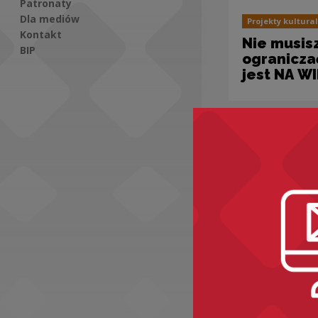
Patronaty
Dla mediów
Projekty kultura
Kontakt
Nie musisz
BIP
ogranicza
jest NA W
Social Media
Projekty kultura
"Kultura 
w internec
z konfere