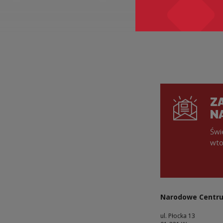
Stronicowanie
ZA
N
Świ
wto
Narodowe Centru
ul. Płocka 13