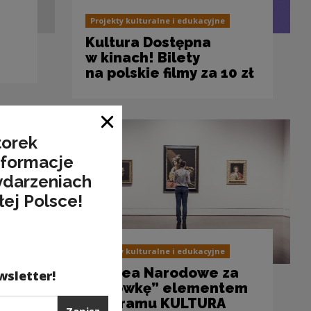
Projekty kulturalne i edukacyjne
Kultura Dostępna
w kinach! Bilety
na polskie filmy za 10 zł
Zamknij okno
torek
nformacje
ydarzeniach
łej Polsce!
Projekty kulturalne i edukacyjne
„Muzea Narodowe za
wsletter!
złotówkę” elementem
programu KULTURA