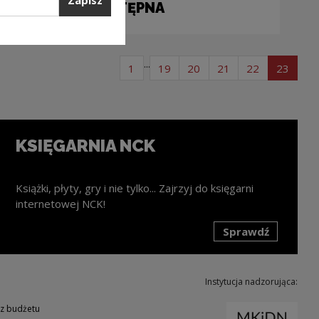
Zapisz
DOSTĘPNA
...
strona listy artykułów
strona listy artykułów
strona listy artykułów
strona listy artyk
strona listy
strona
1
19
20
21
22
23
KSIĘGARNIA NCK
Książki, płyty, gry i nie tylko... Zajrzyj do księgarni
internetowej NCK!
Sprawdź
k zostanie otwarty w nowym oknie
Instytucja nadzorująca:
Uwaga
 z budżetu