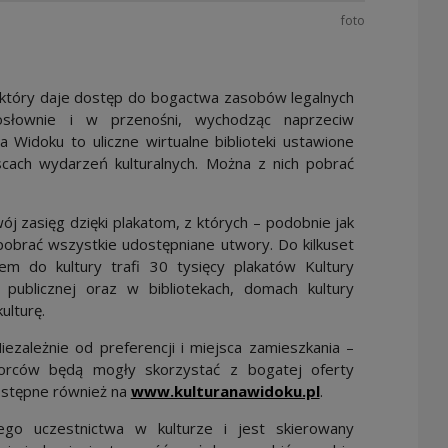
foto
, który daje dostęp do bogactwa zasobów legalnych
osłownie i w przenośni, wychodząc naprzeciw
Widoku to uliczne wirtualne biblioteki ustawione
cach wydarzeń kulturalnych. Można z nich pobrać
ój zasięg dzięki plakatom, z których – podobnie jak
obrać wszystkie udostępniane utwory. Do kilkuset
m do kultury trafi 30 tysięcy plakatów Kultury
publicznej oraz w bibliotekach, domach kultury
ulturę.
iezależnie od preferencji i miejsca zamieszkania –
iorców będą mogły skorzystać z bogatej oferty
Uwaga, link zos
dostępne również na
www.kulturanawidoku.pl
.
go uczestnictwa w kulturze i jest skierowany