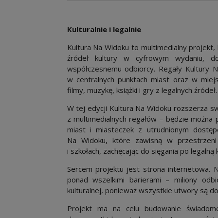
Kulturalnie i legalnie
Kultura Na Widoku to multimedialny projekt
źródeł kultury w cyfrowym wydaniu, d
współczesnemu odbiorcy. Regały Kultury Na 
w centralnych punktach miast oraz w miejs
filmy, muzykę, książki i gry z legalnych źródeł.
W tej edycji Kultura Na Widoku rozszerza sw
z multimedialnych regałów – będzie można p
miast i miasteczek z utrudnionym dostępe
Na Widoku, które zawisną w przestrzeni 
i szkołach, zachęcając do sięgania po legalną k
Sercem projektu jest strona internetowa. N
ponad wszelkimi barierami – miliony odb
kulturalnej, ponieważ wszystkie utwory są 
Projekt ma na celu budowanie świadome