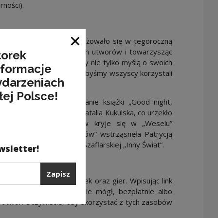
ności).
tury i muzyki mocno zaangażowało się w tegoroczną
Zamknij okno
owiedzi do poszczególnych utworów i towarzysząc
torek
dowodem na to, że twórcy nie tylko myślą o swoich
nformacje
 i że naprawdę zależy im, abyśmy wszyscy korzystali
ydarzeniach
łej Polsce!
wacki przypłacił napisanie książki „Good night,
em Samochodzikiem” ma Natalia Kukulska, co urzekło
e’a, jaki obraz Polaków kryje się w „Weselu”
laczego „Sala samobójców” wstrząsnęła Patrycją
biograficzny o Danucie Szaflarskiej „Inny Świat”.
wsletter!
Zapisz
adki filmów, płyt, książek oraz gier. Wpisując link
b skanując kod QR będzie mógł, bezpłatnie albo
o utwór. Oczywiście, aby skorzystać z tych zasobów