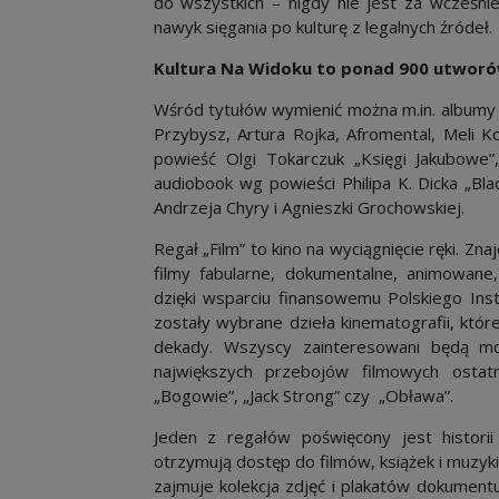
do wszystkich – nigdy nie jest za wcześnie
nawyk sięgania po kulturę z legalnych źródeł.
Kultura Na Widoku to ponad 900 utworó
Wśród tytułów wymienić można m.in. albumy 
Przybysz, Artura Rojka, Afromental, Meli Ko
powieść Olgi Tokarczuk „Księgi Jakubowe
audiobook wg powieści Philipa K. Dicka „Bl
Andrzeja Chyry i Agnieszki Grochowskiej.
Regał „Film” to kino na wyciągnięcie ręki. Zna
filmy fabularne, dokumentalne, animowan
dzięki wsparciu finansowemu Polskiego Inst
zostały wybrane dzieła kinematografii, któr
dekady. Wszyscy zainteresowani będą mo
największych przebojów filmowych ostatni
„Bogowie”, „Jack Strong” czy „Obława”.
Jeden z regałów poświęcony jest historii
otrzymują dostęp do filmów, książek i muzyki
zajmuje kolekcja zdjęć i plakatów dokument