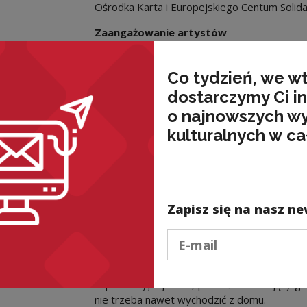
Ośrodka Karta i Europejskiego Centum Solidar
Zaangażowanie artystów
Blisko 80 artystów ze świata filmu, litera
edycję Kultury Na Widoku, nagrywając zap
Co tydzień, we w
nam podczas trwania projektu. Nagrania są 
dostarczymy Ci i
odbiorcach, ale chcą być również blisko nich
o najnowszych w
z legalnych źródeł.
kulturalnych w ca
Z zapowiedzi dowiemy się, czym Janusz Gło
Dżerzi”, jakie wspomnienia związane z „Pan
Magdalenę Boczarską w płycie Nicka Cav
Wyspiańskiego zdaniem Tomasza Raczka, d
Markowską i jak Danuta Stenka zapowiada film 
Zapisz się na nasz ne
Jak to działa?
Podaj e-mail
Każdy, kto podejdzie do regałów, zobaczy okł
do przeglądarki w urządzeniu mobilnym lu
w promocyjnej cenie, pobrać interesujący g
nie trzeba nawet wychodzić z domu.