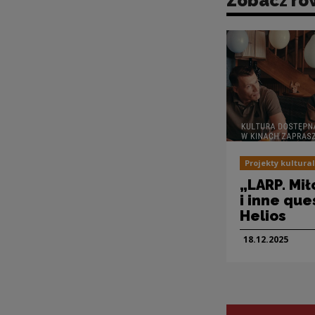
Zobacz ró
Projekty kultura
„LARP. Mił
i inne que
Helios
18.12.
2025