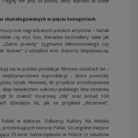
 i nigdy nie jest za późno, żeby wyrobić w sobie
w skatalogowanych w pięciu kategoriach.
muzyczne nagradzanych polskich artystów – Natalii
teluk czy Voo Voo, literackie bestsellery takie jak
”, „Ziarno prawdy” Zygmunta Miłoszewskiego czy
ade Runner” z udziałem m.in. Roberta Więckiewicza,
jdują się tu polskie produkcje filmowe ostatnich lat –
e, międzynarodowe koprodukcje – które powstały
ytutu Sztuki Filmowej. W projekcie przedstawione
e dają świadectwo sukcesu polskiego kina ostatniej
gli tu znaleźć oscarową „Idę” oraz ponad 100
ch dziesięciu lat, jak na przykład „Rezerwat”,
 Polski w kulturze. Odbiorcy Kultury Na Widoku
, prezentujących historię Polski. Szczególne miejsce
ująca 25-lecie Samorządności w Polsce (z zasobów