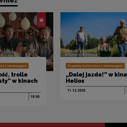
wnież
lne i edukacyjne
Projekty kulturalne i edukacyjne
ość, trolle
„Dalej jazda!” w kin
sty” w kinach
Helios
11.12.
2025
18:00