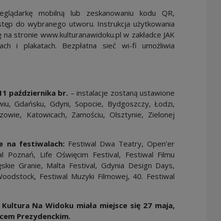
eglądarkę mobilną lub zeskanowaniu kodu QR,
stęp do wybranego utworu. Instrukcja użytkowania
się na stronie www.kulturanawidoku.pl w zakładce JAK
h i plakatach. Bezpłatna sieć wi-fi umożliwia
11 października br.
– instalacje zostaną ustawione
iu, Gdańsku, Gdyni, Sopocie, Bydgoszczy, Łodzi,
zowie, Katowicach, Zamościu, Olsztynie, Zielonej
 na festiwalach:
Festiwal Dwa Teatry, Open’er
val Poznań, Life Oświęcim Festival, Festiwal Filmu
skie Granie, Malta Festival, Gdynia Design Days,
oodstock, Festiwal Muzyki Filmowej, 40. Festiwal
u Kultura Na Widoku miała miejsce się 27 maja,
acem Prezydenckim.