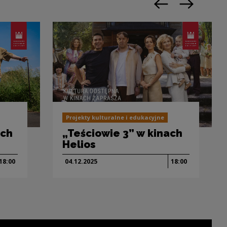
Poprzedni slajd
Następny sl
Projekty kulturalne i edukacyjne
ach
„Teściowie 3” w kinach
Helios
18:00
04.12.
2025
18:00