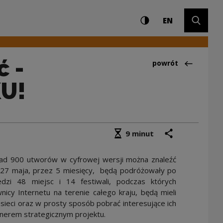
Ustawienia i wyszuki
Wysoki kontrast
CHANGE LAN
Rozwiń 
jest NA WIDOKU! | 
EN
ć -
Powrót do:Aktualno
powrót
U!
Średni czas czytania
podziel się
drukuj
9 minut
 ponad 900 utworów w cyfrowej wersji można znaleźć
d 27 maja, przez 5 miesięcy, będą podróżowały po
edzi 48 miejsc i 14 festiwali, podczas których
icy Internetu na terenie całego kraju, będą mieli
sieci oraz w prosty sposób pobrać interesujące ich
nerem strategicznym projektu.