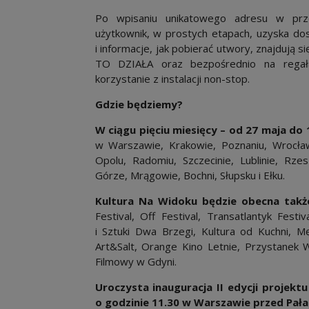
Po wpisaniu unikatowego adresu w prz
użytkownik, w prostych etapach, uzyska do
i informacje, jak pobierać utwory, znajdują 
TO DZIAŁA oraz bezpośrednio na regałac
korzystanie z instalacji non-stop.
Gdzie będziemy?
W ciągu pięciu miesięcy – od 27 maja do 
w Warszawie, Krakowie, Poznaniu, Wrocław
Opolu, Radomiu, Szczecinie, Lublinie, Rzes
Górze, Mrągowie, Bochni, Słupsku i Ełku.
Kultura Na Widoku będzie obecna także
Festival, Off Festival, Transatlantyk Festi
i Sztuki Dwa Brzegi, Kultura od Kuchni, Mę
Art&Salt, Orange Kino Letnie, Przystanek W
Filmowy w Gdyni.
Uroczysta inauguracja II edycji projekt
o godzinie 11.30 w Warszawie przed Pał