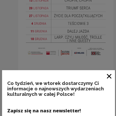
Zam
Co tydzień, we wtorek dostarczymy Ci
informacje o najnowszych wydarzeniach
ZAPISZ SIĘ NA NEWSLETTER
kulturalnych w całej Polsce!
NCK
Świeża porcja informacji ze świata
Zapisz się na nasz newsletter!
kultury w każdy wtorek na Twojej