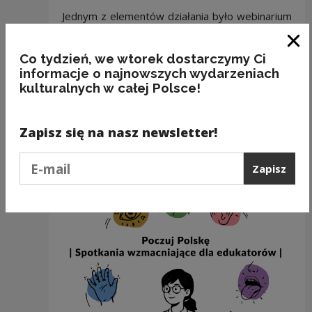
Jednym z elementów działania było webinarium
„Rodzime kwiaty polskie”, które można
obejrzeć online na YouTube na kanale
Zam
Co tydzień, we wtorek dostarczymy Ci
NCKultury:
informacje o najnowszych wydarzeniach
kulturalnych w całej Polsce!
Webinarium "Rodzime kwiaty polskie"
Zapisz się na nasz newsletter!
Podaj e-mail
Zapisz
Zobacz również