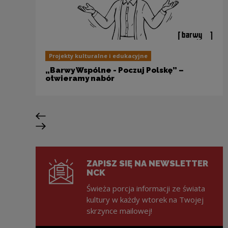
Projekty kulturalne i edukacyjne
„Barwy Wspólne - Poczuj Polskę” –
otwieramy nabór
Poprzedni slajd
Następny slajd
ZAPISZ SIĘ NA NEWSLETTER
NCK
Świeża porcja informacji ze świata
kultury w każdy wtorek na Twojej
skrzynce mailowej!