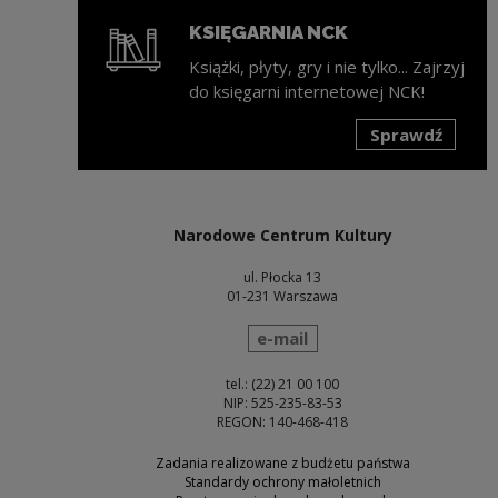
KSIĘGARNIA NCK
Książki, płyty, gry i nie tylko... Zajrzyj
do księgarni internetowej NCK!
Sprawdź
Uwaga, link zostanie otwarty w nowym oknie
Narodowe Centrum Kultury
ul. Płocka 13
01-231 Warszawa
wyślij wiadomość
e-mail
tel.: (22) 21 00 100
NIP: 525-235-83-53
REGON: 140-468-418
Zadania realizowane z budżetu państwa
Standardy ochrony małoletnich