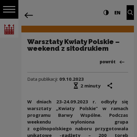
na całej stro
Warsztaty Kwiaty Polskie – weekend z 
Ustawienia i wyszukiw
Wysoki kontra
CHANG
Roz
EN
Nawigacja
powrót
Włącz nawigację
Narodowe Centrum Kultury
Warsztaty Kwiaty Polskie –
weekend z sitodrukiem
Powrót do:Aktua
powrót
Data publikacji:
09.10.2023
Średni czas czytania
podziel się
druk
2 minuty
W dniach 23-24.09.2023 r. odbyły się
warsztaty „Kwiaty Polskie” w ramach
programu Barwy Wspólne. Podczas
weekendu wyłoniona grupa
z ogólnopolskiego naboru przygotowała
unikatowe -gadżety – 200 toreb