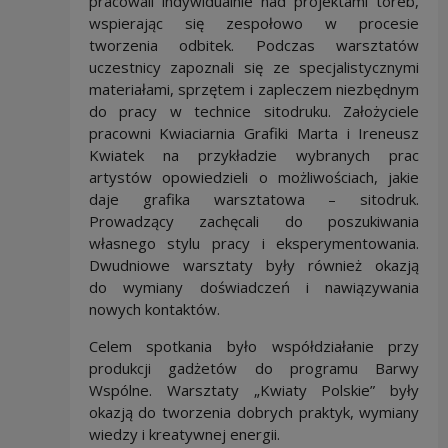
pracowali indywidualnie nad projektami toreb,
wspierając się zespołowo w procesie
tworzenia odbitek. Podczas warsztatów
uczestnicy zapoznali się ze specjalistycznymi
materiałami, sprzętem i zapleczem niezbędnym
do pracy w technice sitodruku. Założyciele
pracowni Kwiaciarnia Grafiki Marta i Ireneusz
Kwiatek na przykładzie wybranych prac
artystów opowiedzieli o możliwościach, jakie
daje grafika warsztatowa – sitodruk.
Prowadzący zachęcali do poszukiwania
własnego stylu pracy i eksperymentowania.
Dwudniowe warsztaty były również okazją
do wymiany doświadczeń i nawiązywania
nowych kontaktów.
Celem spotkania było współdziałanie przy
produkcji gadżetów do programu Barwy
Wspólne. Warsztaty „Kwiaty Polskie” były
okazją do tworzenia dobrych praktyk, wymiany
wiedzy i kreatywnej energii.